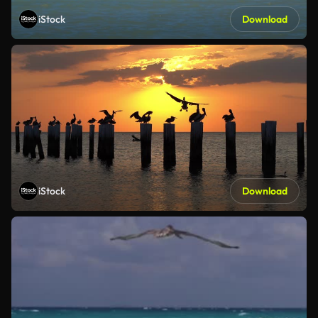
iStock
Download
iStock
Download