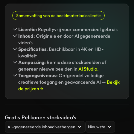
Samenvatting van de beeldmateriaalcollectie
Licentie:
Royaltyvrij voor commercieel gebruik
Inhoud:
Originele en door AI gegenereerde
video's
Specificaties:
Beschikbaar in 4K en HD-
kwaliteit
Aanpassing:
Remix deze stockbeelden of
genereer nieuwe beelden in
AI Studio.
Toegangsniveaus:
Ontgrendel volledige
creatieve toegang en geavanceerde AI —
Bekijk
de prijzen →
Gratis Pelikanen stockvideo’s
AI-gegenereerde inhoud verbergen
Nieuwste