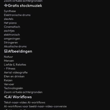
Zoom virtuele achtergronden
Gratis stockmuziek
Synthese
Elektronische drums
sleutels
Het piano
Cinematisch
zachtjes
elektronisch
omgevingen
Stringeren
Akustische drums
Afbeeldingen
Natuur
Mensen
Liefde & Relaties
- Fitness
Aerial videografie
Eten en drinken
Reizen
Vervoer
Technologieën
Zoom virtuele achtergronden
AI Workflows
Tekst-naar-video AI-workflows
AI-workflows voor beeld-naar-video-conversie