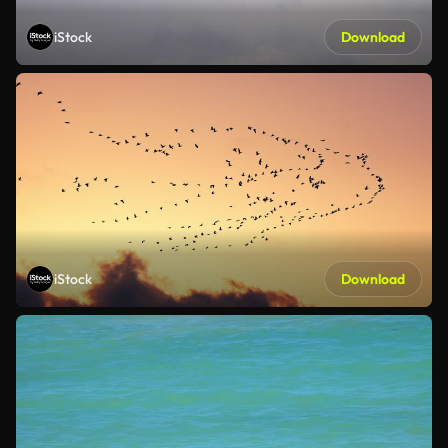
iStock
Download
iStock
Download