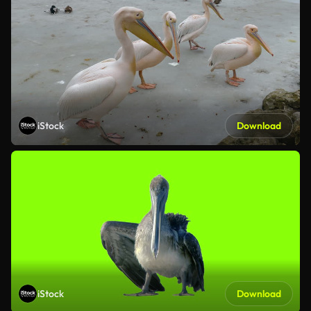
iStock
Download
iStock
Download