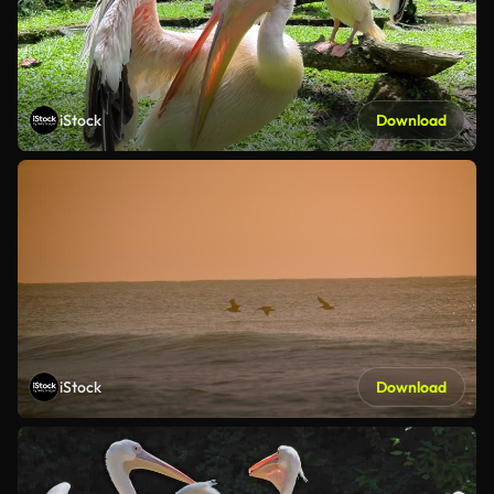
iStock
Download
iStock
Download