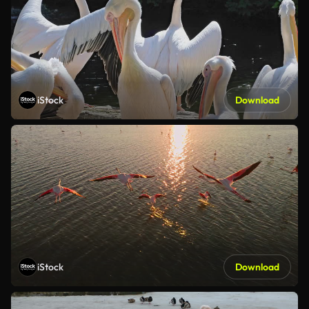
iStock
Download
iStock
Download