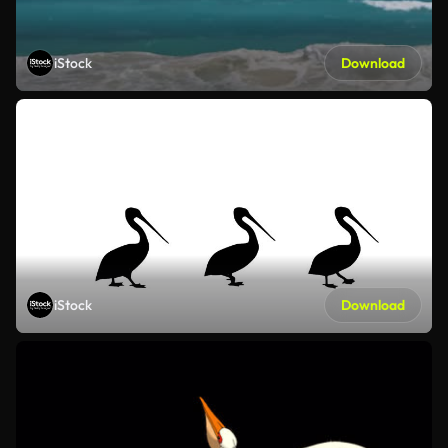
iStock
Download
iStock
Download