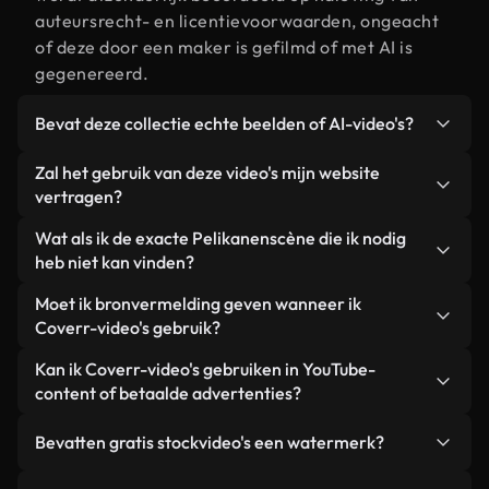
auteursrecht- en licentievoorwaarden, ongeacht
of deze door een maker is gefilmd of met AI is
gegenereerd.
Bevat deze collectie echte beelden of AI-video's?
Beide. Dit is een hybride bibliotheek die bestaat
Zal het gebruik van deze video's mijn website
uit echte, door mensen gefilmde beelden van
vertragen?
Pelikanen, aangevuld met door AI gegenereerde
Niet als u voor onze geoptimaliseerde versies
Wat als ik de exacte Pelikanenscène die ik nodig
video's. Elke video is duidelijk gelabeld, zodat je
kiest. Wij bieden lichtgewicht, webklare formaten
heb niet kan vinden?
altijd weet wat je gebruikt.
die ontworpen zijn voor gebruik op de
Met Coverr AI Studio maak je direct een video.
Moet ik bronvermelding geven wanneer ik
achtergrond. Zo blijft de kwaliteit hoog, worden de
Beschrijf de scène – bijvoorbeeld "Pelikanen bij
Coverr-video's gebruik?
laadtijden geminimaliseerd en worden
zonsondergang" – en de Studio genereert binnen
statistieken zoals LCP verbeterd.
Naamsvermelding is niet vereist. Alle video's in
Kan ik Coverr-video's gebruiken in YouTube-
enkele seconden een gepersonaliseerde video die
onze stockbibliotheek zijn royaltyvrij en kunnen
content of betaalde advertenties?
voldoet aan onze licentievoorwaarden.
worden gebruikt zonder de maker te vermelden –
Ja. Alle stockbeelden van Coverr kunnen worden
hoewel dit altijd op prijs wordt gesteld.
Bevatten gratis stockvideo's een watermerk?
gebruikt in YouTube-video's met advertentie-
inkomsten, promoties op sociale media en
Nee. Geen van onze gratis video's – of ze nu echt