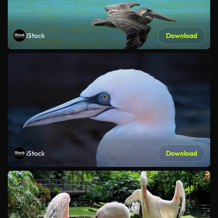
iStock
Download
iStock
Download