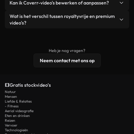
Kan ik Coverr-video's bewerken of aanpassen?
advertenties van klanten, zolang je de beelden
zijn of door AI gegenereerd – bevat watermerken.
zelf niet doorverkoopt of opnieuw distribueert als
Je krijgt schoon, direct bruikbaar beeldmateriaal.
Ja. Je mag onze video's inkorten, bijsnijden of
Wat is het verschil tussen royaltyvrije en premium
een losstaand product.
remixen. Zorg er wel voor dat het eindproduct
video's?
voldoet aan onze licentievoorwaarden en niet als
Royaltyvrije video's bevatten commerciële
onbewerkt stockmateriaal wordt verspreid.
rechten, terwijl premium content exclusieve
beelden, 4K-resolutie en uitgebreidere
Heb je nog vragen?
licentiebescherming omvat.
Neem contact met ons op
Gratis stockvideo’s
Natuur
Mensen
Liefde & Relaties
- Fitness
Aerial videografie
Eten en drinken
Reizen
Vervoer
Technologieën