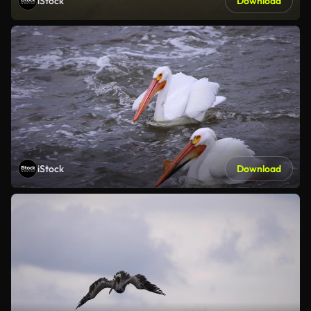
iStock
Download
iStock
Download