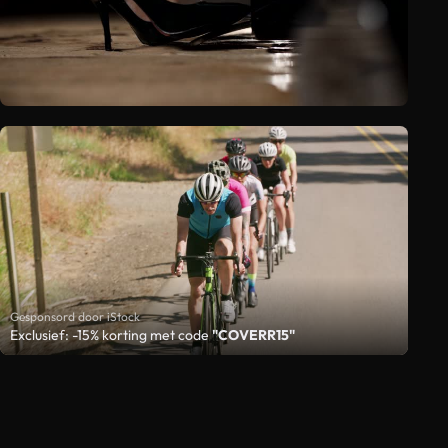
Gesponsord door iStock
Exclusief: -15% korting met code
"COVERR15"