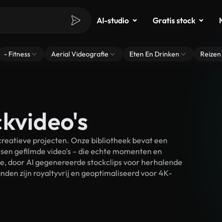
AI-studio
Gratis stock
- Fitness
Aerial Videografie
Eten En Drinken
Reizen
kvideo's
reatieve projecten. Onze bibliotheek bevat een
sen gefilmde video's – die echte momenten en
ke, door AI gegenereerde stockclips voor herhalende
den zijn royaltyvrij en geoptimaliseerd voor 4K-