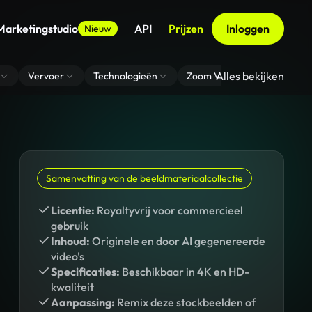
Marketingstudio
API
Prijzen
Inloggen
Nieuw
Alles bekijken
Vervoer
Technologieën
Zoom Virtuele Achtergrond
Samenvatting van de beeldmateriaalcollectie
Licentie:
Royaltyvrij voor commercieel
gebruik
Inhoud:
Originele en door AI gegenereerde
video's
Specificaties:
Beschikbaar in 4K en HD-
kwaliteit
Aanpassing:
Remix deze stockbeelden of