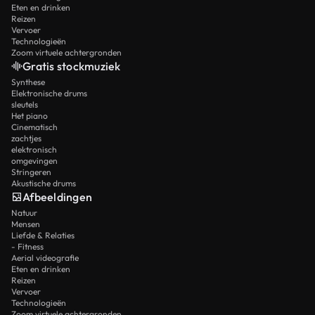
Eten en drinken
Reizen
Vervoer
Technologieën
Zoom virtuele achtergronden
Gratis stockmuziek
Synthese
Elektronische drums
sleutels
Het piano
Cinematisch
zachtjes
elektronisch
omgevingen
Stringeren
Akustische drums
Afbeeldingen
Natuur
Mensen
Liefde & Relaties
- Fitness
Aerial videografie
Eten en drinken
Reizen
Vervoer
Technologieën
Zoom virtuele achtergronden