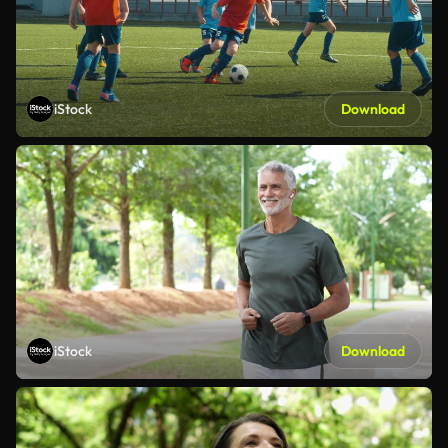
iStock
Download
iStock
Download