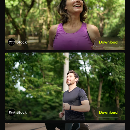
iStock
Download
iStock
Download