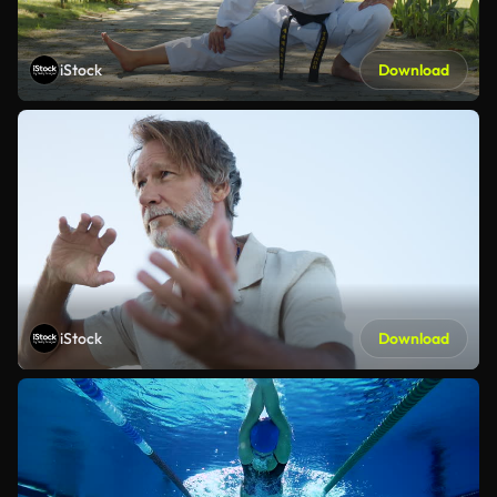
iStock
Download
iStock
Download