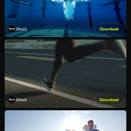
iStock
Download
iStock
Download