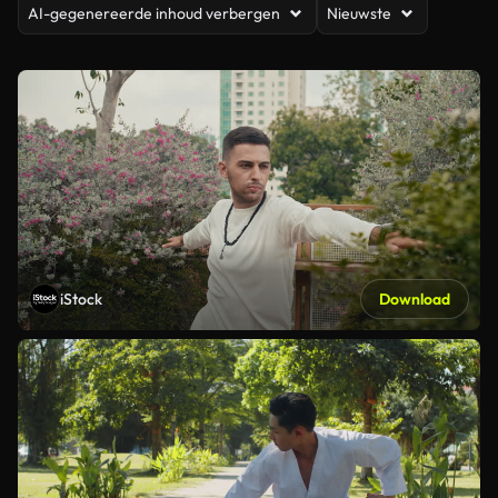
AI-gegenereerde inhoud verbergen
Nieuwste
iStock
Download