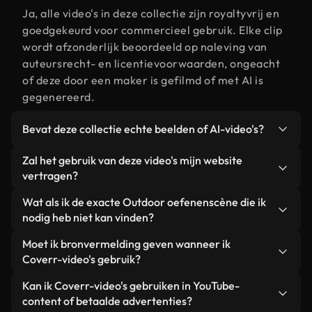
Ja, alle video's in deze collectie zijn royaltyvrij en
goedgekeurd voor commercieel gebruik. Elke clip
wordt afzonderlijk beoordeeld op naleving van
auteursrecht- en licentievoorwaarden, ongeacht
of deze door een maker is gefilmd of met AI is
gegenereerd.
Bevat deze collectie echte beelden of AI-video's?
Beide. Dit is een hybride bibliotheek die bestaat
Zal het gebruik van deze video's mijn website
uit echte, door mensen gefilmde beelden van
vertragen?
Outdoor oefenen, aangevuld met door AI
Niet als u voor onze geoptimaliseerde versies
Wat als ik de exacte Outdoor oefenenscène die ik
gegenereerde video's. Elke video is duidelijk
kiest. Wij bieden lichtgewicht, webklare formaten
nodig heb niet kan vinden?
gelabeld, zodat je altijd weet wat je gebruikt.
die ontworpen zijn voor gebruik op de
Met Coverr AI Studio maak je direct een video.
Moet ik bronvermelding geven wanneer ik
achtergrond. Zo blijft de kwaliteit hoog, worden de
Beschrijf de scène – bijvoorbeeld "Outdoor
Coverr-video's gebruik?
laadtijden geminimaliseerd en worden
oefenen bij zonsondergang" – en de Studio
statistieken zoals LCP verbeterd.
Naamsvermelding is niet vereist. Alle video's in
Kan ik Coverr-video's gebruiken in YouTube-
genereert binnen enkele seconden een
onze stockbibliotheek zijn royaltyvrij en kunnen
content of betaalde advertenties?
gepersonaliseerde video die voldoet aan onze