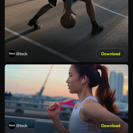
iStock
Download
iStock
Download