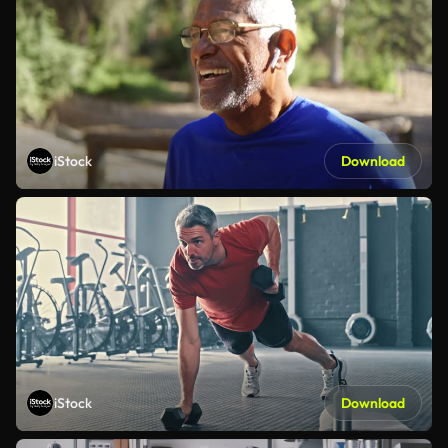
iStock
Download
iStock
Download