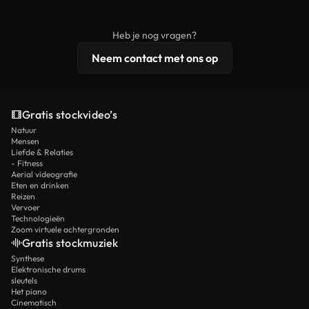
onbewerkt stockmateriaal wordt verspreid.
rechten, terwijl premium content exclusieve
beelden, 4K-resolutie en uitgebreidere
Heb je nog vragen?
licentiebescherming omvat.
Neem contact met ons op
Gratis stockvideo’s
Natuur
Mensen
Liefde & Relaties
- Fitness
Aerial videografie
Eten en drinken
Reizen
Vervoer
Technologieën
Zoom virtuele achtergronden
Gratis stockmuziek
Synthese
Elektronische drums
sleutels
Het piano
Cinematisch