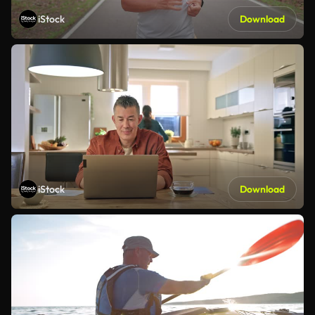
iStock
Download
iStock
Download