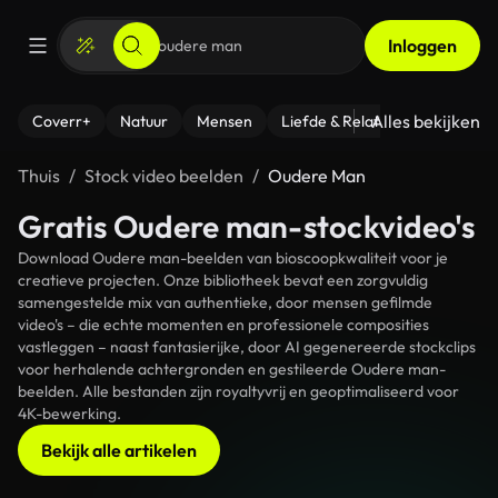
Inloggen
Alles bekijken
Coverr+
Natuur
Mensen
Liefde & Relaties
- Fitness
Thuis
Stock video beelden
Oudere Man
Gratis Oudere man-stockvideo's
Download Oudere man-beelden van bioscoopkwaliteit voor je
creatieve projecten. Onze bibliotheek bevat een zorgvuldig
samengestelde mix van authentieke, door mensen gefilmde
video's – die echte momenten en professionele composities
vastleggen – naast fantasierijke, door AI gegenereerde stockclips
voor herhalende achtergronden en gestileerde Oudere man-
beelden. Alle bestanden zijn royaltyvrij en geoptimaliseerd voor
4K-bewerking.
Bekijk alle artikelen