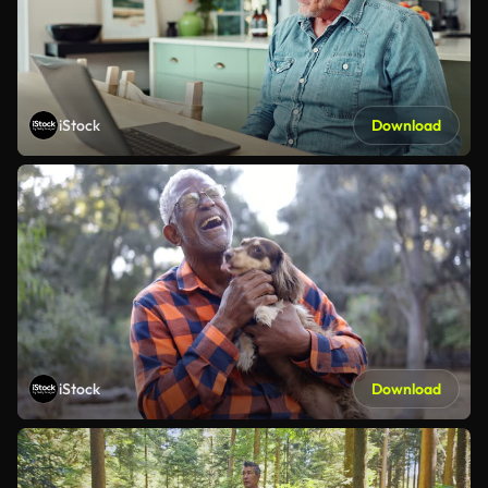
iStock
Download
iStock
Download