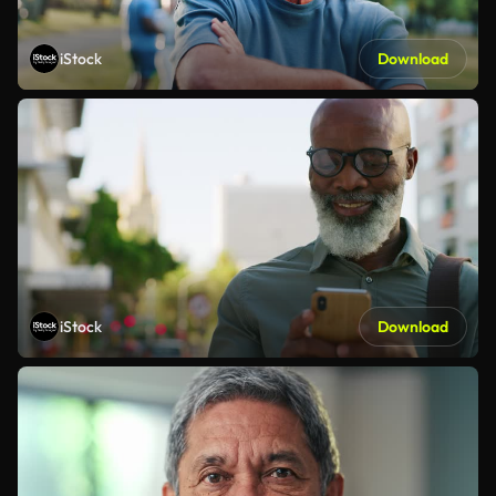
iStock
Download
iStock
Download