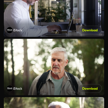
iStock
Download
iStock
Download