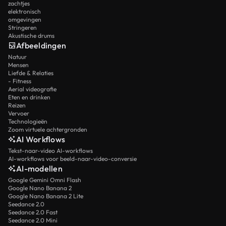
zachtjes
elektronisch
omgevingen
Stringeren
Akustische drums
Afbeeldingen
Natuur
Mensen
Liefde & Relaties
- Fitness
Aerial videografie
Eten en drinken
Reizen
Vervoer
Technologieën
Zoom virtuele achtergronden
AI Workflows
Tekst-naar-video AI-workflows
AI-workflows voor beeld-naar-video-conversie
AI-modellen
Google Gemini Omni Flash
Google Nano Banana 2
Google Nano Banana 2 Lite
Seedance 2.0
Seedance 2.0 Fast
Seedance 2.0 Mini