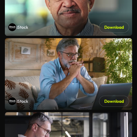
iStock
Download
iStock
Download