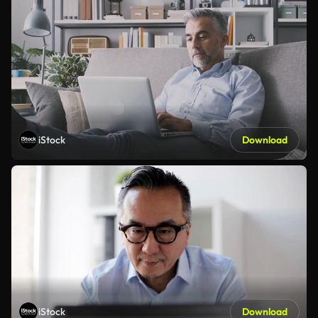
iStock
Download
iStock
Download