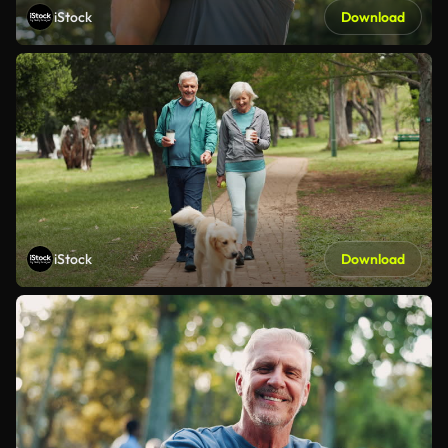
iStock
Download
iStock
Download