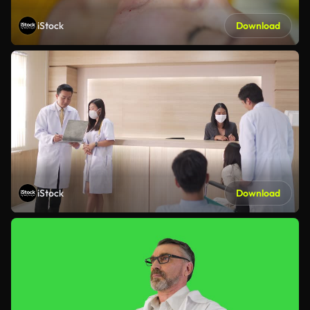
iStock
Download
iStock
Download