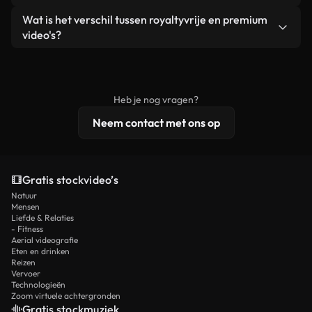
zelf niet doorverkoopt of opnieuw distribueert als
Je krijgt schoon, direct bruikbaar beeldmateriaal.
Ja. Je mag onze video's inkorten, bijsnijden of
Wat is het verschil tussen royaltyvrije en premium
een losstaand product.
remixen. Zorg er wel voor dat het eindproduct
video's?
voldoet aan onze licentievoorwaarden en niet als
Royaltyvrije video's bevatten commerciële
onbewerkt stockmateriaal wordt verspreid.
rechten, terwijl premium content exclusieve
beelden, 4K-resolutie en uitgebreidere
Heb je nog vragen?
licentiebescherming omvat.
Neem contact met ons op
Gratis stockvideo’s
Natuur
Mensen
Liefde & Relaties
- Fitness
Aerial videografie
Eten en drinken
Reizen
Vervoer
Technologieën
Zoom virtuele achtergronden
Gratis stockmuziek