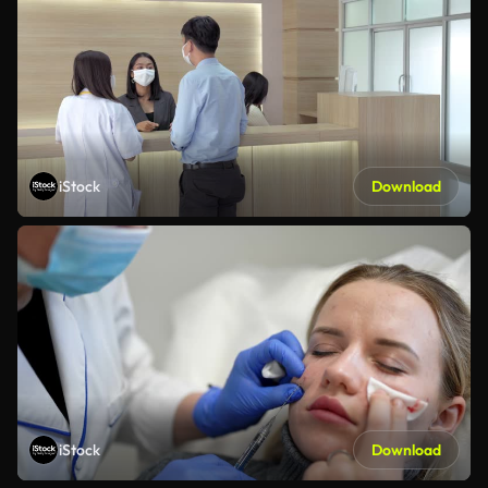
iStock
Download
iStock
Download