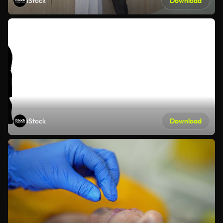
iStock
Download
iStock
Download