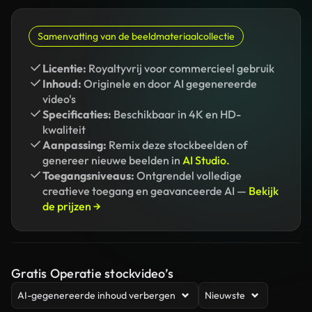
Samenvatting van de beeldmateriaalcollectie
Licentie:
Royaltyvrij voor commercieel gebruik
Inhoud:
Originele en door AI gegenereerde
video's
Specificaties:
Beschikbaar in 4K en HD-
kwaliteit
Aanpassing:
Remix deze stockbeelden of
genereer nieuwe beelden in
AI Studio.
Toegangsniveaus:
Ontgrendel volledige
creatieve toegang en geavanceerde AI —
Bekijk
de prijzen →
Gratis Operatie stockvideo’s
AI-gegenereerde inhoud verbergen
Nieuwste