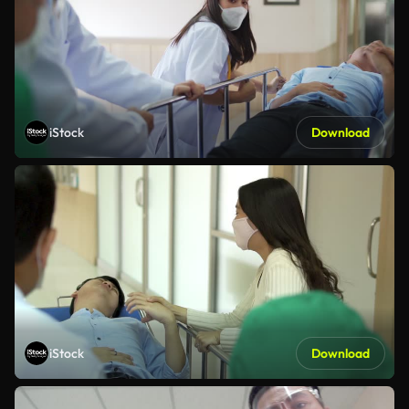
iStock
Download
iStock
Download