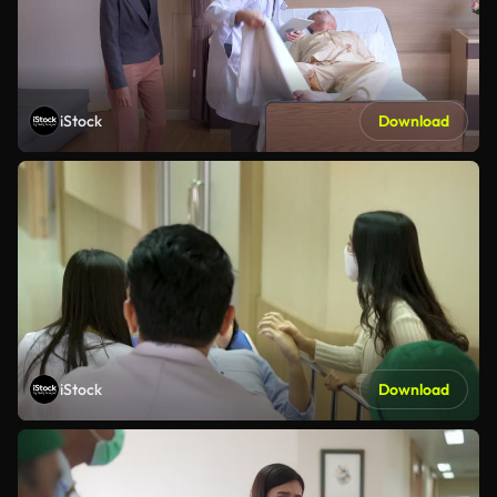
iStock
Download
iStock
Download