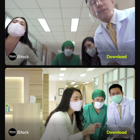
iStock
Download
iStock
Download