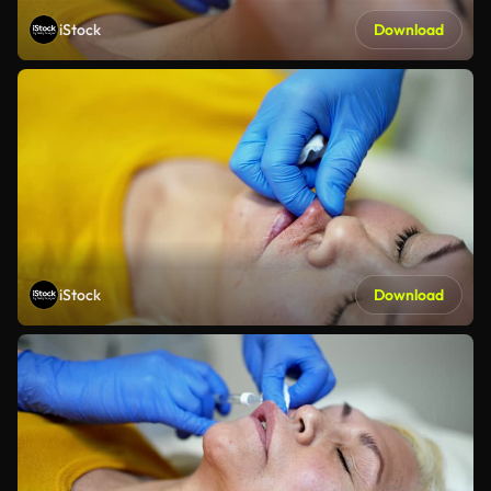
iStock
Download
iStock
Download