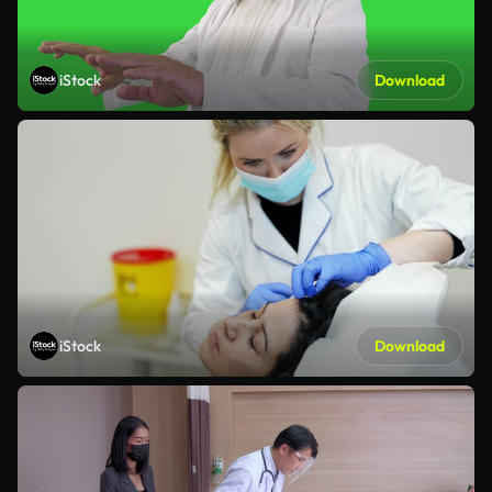
iStock
Download
iStock
Download