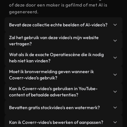
of deze door een maker is gefilmd of met AI is
gegenereerd.
Bevat deze collectie echte beelden of AI-video's?
Beide. Dit is een hybride bibliotheek die bestaat
Zal het gebruik van deze video's mijn website
uit echte, door mensen gefilmde beelden van
vertragen?
Operatie, aangevuld met door AI gegenereerde
Niet als u voor onze geoptimaliseerde versies
Wat als ik de exacte Operatiescène die ik nodig
video's. Elke video is duidelijk gelabeld, zodat je
kiest. Wij bieden lichtgewicht, webklare formaten
heb niet kan vinden?
altijd weet wat je gebruikt.
die ontworpen zijn voor gebruik op de
Met Coverr AI Studio maak je direct een video.
Moet ik bronvermelding geven wanneer ik
achtergrond. Zo blijft de kwaliteit hoog, worden de
Beschrijf de scène – bijvoorbeeld "Operatie bij
Coverr-video's gebruik?
laadtijden geminimaliseerd en worden
zonsondergang" – en de Studio genereert binnen
statistieken zoals LCP verbeterd.
Naamsvermelding is niet vereist. Alle video's in
Kan ik Coverr-video's gebruiken in YouTube-
enkele seconden een gepersonaliseerde video die
onze stockbibliotheek zijn royaltyvrij en kunnen
content of betaalde advertenties?
voldoet aan onze licentievoorwaarden.
worden gebruikt zonder de maker te vermelden –
Ja. Alle stockbeelden van Coverr kunnen worden
hoewel dit altijd op prijs wordt gesteld.
Bevatten gratis stockvideo's een watermerk?
gebruikt in YouTube-video's met advertentie-
inkomsten, promoties op sociale media en
Nee. Geen van onze gratis video's – of ze nu echt
Kan ik Coverr-video's bewerken of aanpassen?
advertenties van klanten, zolang je de beelden
zijn of door AI gegenereerd – bevat watermerken.