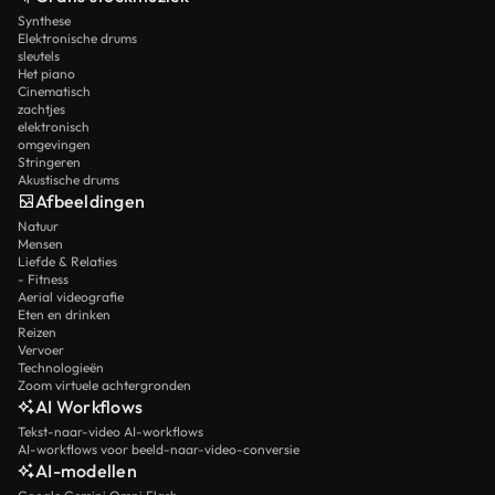
Synthese
Elektronische drums
sleutels
Het piano
Cinematisch
zachtjes
elektronisch
omgevingen
Stringeren
Akustische drums
Afbeeldingen
Natuur
Mensen
Liefde & Relaties
- Fitness
Aerial videografie
Eten en drinken
Reizen
Vervoer
Technologieën
Zoom virtuele achtergronden
AI Workflows
Tekst-naar-video AI-workflows
AI-workflows voor beeld-naar-video-conversie
AI-modellen