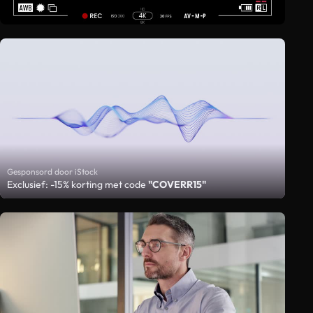
Gesponsord door iStock
Exclusief: -15% korting met code
"COVERR15"