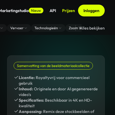
Marketingstudio
API
Prijzen
Inloggen
Nieuw
Alles bekijken
Vervoer
Technologieën
Zoom Virtuele Achtergrond
Samenvatting van de beeldmateriaalcollectie
Licentie:
Royaltyvrij voor commercieel
gebruik
Inhoud:
Originele en door AI gegenereerde
video's
Specificaties:
Beschikbaar in 4K en HD-
kwaliteit
Aanpassing:
Remix deze stockbeelden of