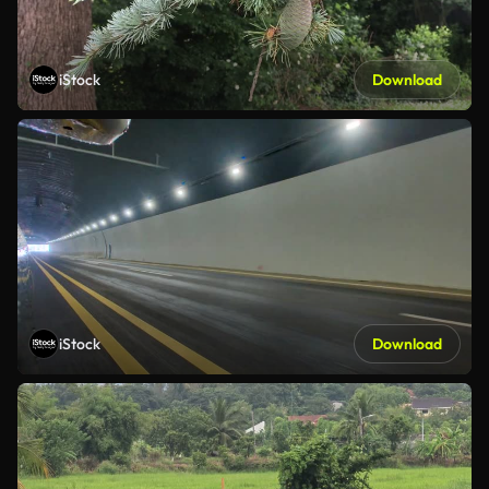
iStock
Download
iStock
Download