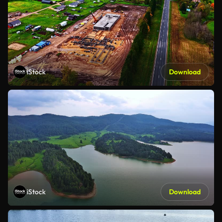
iStock
Download
iStock
Download