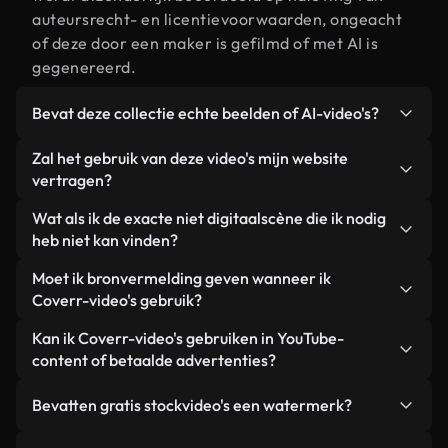
auteursrecht- en licentievoorwaarden, ongeacht
of deze door een maker is gefilmd of met AI is
gegenereerd.
Bevat deze collectie echte beelden of AI-video's?
Beide. Dit is een hybride bibliotheek die bestaat
Zal het gebruik van deze video's mijn website
uit echte, door mensen gefilmde beelden van niet
vertragen?
digitaal, aangevuld met door AI gegenereerde
Niet als u voor onze geoptimaliseerde versies
Wat als ik de exacte niet digitaalscène die ik nodig
video's. Elke video is duidelijk gelabeld, zodat je
kiest. Wij bieden lichtgewicht, webklare formaten
heb niet kan vinden?
altijd weet wat je gebruikt.
die ontworpen zijn voor gebruik op de
Met Coverr AI Studio maak je direct een video.
Moet ik bronvermelding geven wanneer ik
achtergrond. Zo blijft de kwaliteit hoog, worden de
Beschrijf de scène – bijvoorbeeld "niet digitaal bij
Coverr-video's gebruik?
laadtijden geminimaliseerd en worden
zonsondergang" – en de Studio genereert binnen
statistieken zoals LCP verbeterd.
Naamsvermelding is niet vereist. Alle video's in
Kan ik Coverr-video's gebruiken in YouTube-
enkele seconden een gepersonaliseerde video die
onze stockbibliotheek zijn royaltyvrij en kunnen
content of betaalde advertenties?
voldoet aan onze licentievoorwaarden.
worden gebruikt zonder de maker te vermelden –
Ja. Alle stockbeelden van Coverr kunnen worden
hoewel dit altijd op prijs wordt gesteld.
Bevatten gratis stockvideo's een watermerk?
gebruikt in YouTube-video's met advertentie-
inkomsten, promoties op sociale media en
Nee. Geen van onze gratis video's – of ze nu echt