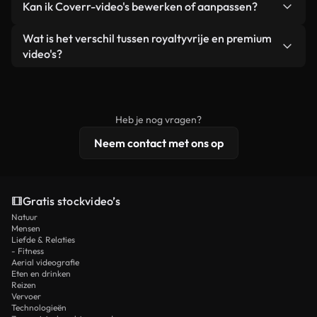
Kan ik Coverr-video's bewerken of aanpassen?
advertenties van klanten, zolang je de beelden
zijn of door AI gegenereerd – bevat watermerken.
zelf niet doorverkoopt of opnieuw distribueert als
Je krijgt schoon, direct bruikbaar beeldmateriaal.
Ja. Je mag onze video's inkorten, bijsnijden of
Wat is het verschil tussen royaltyvrije en premium
een losstaand product.
remixen. Zorg er wel voor dat het eindproduct
video's?
voldoet aan onze licentievoorwaarden en niet als
Royaltyvrije video's bevatten commerciële
onbewerkt stockmateriaal wordt verspreid.
rechten, terwijl premium content exclusieve
beelden, 4K-resolutie en uitgebreidere
Heb je nog vragen?
licentiebescherming omvat.
Neem contact met ons op
Gratis stockvideo’s
Natuur
Mensen
Liefde & Relaties
- Fitness
Aerial videografie
Eten en drinken
Reizen
Vervoer
Technologieën