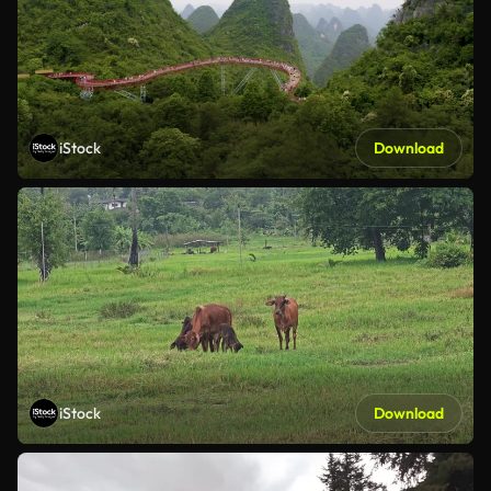
iStock
Download
iStock
Download