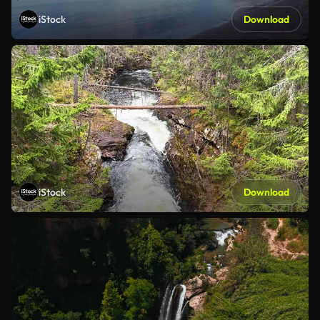
iStock
Download
iStock
Download