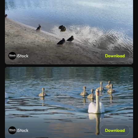
iStock
Download
iStock
Download