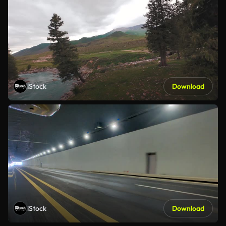
iStock
Download
iStock
Download