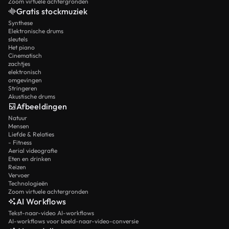
Zoom virtuele achtergronden
Gratis stockmuziek
Synthese
Elektronische drums
sleutels
Het piano
Cinematisch
zachtjes
elektronisch
omgevingen
Stringeren
Akustische drums
Afbeeldingen
Natuur
Mensen
Liefde & Relaties
- Fitness
Aerial videografie
Eten en drinken
Reizen
Vervoer
Technologieën
Zoom virtuele achtergronden
AI Workflows
Tekst-naar-video AI-workflows
AI-workflows voor beeld-naar-video-conversie