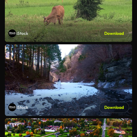
iStock
Download
iStock
Download