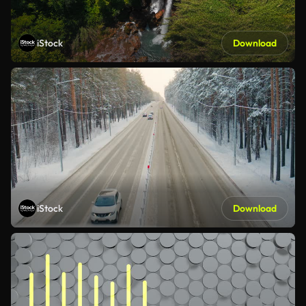
iStock
Download
iStock
Download