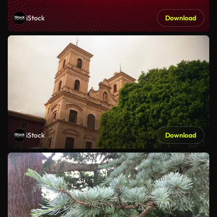
iStock
Download
iStock
Download