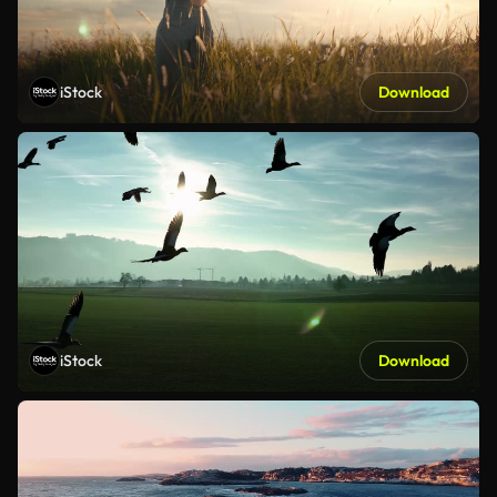
iStock
Download
iStock
Download