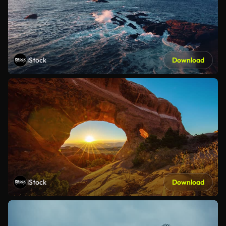
iStock
Download
iStock
Download