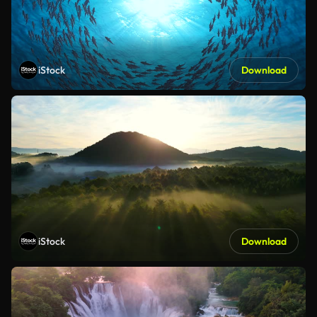
iStock
Download
iStock
Download