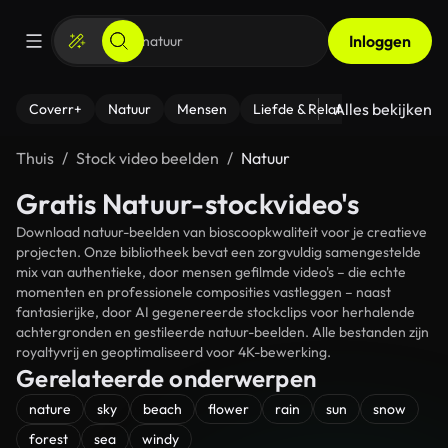
Inloggen
Alles bekijken
Coverr+
Natuur
Mensen
Liefde & Relaties
- Fitness
Thuis
Stock video beelden
Natuur
Gratis Natuur-stockvideo's
Download natuur-beelden van bioscoopkwaliteit voor je creatieve
projecten. Onze bibliotheek bevat een zorgvuldig samengestelde
mix van authentieke, door mensen gefilmde video's – die echte
momenten en professionele composities vastleggen – naast
fantasierijke, door AI gegenereerde stockclips voor herhalende
achtergronden en gestileerde natuur-beelden. Alle bestanden zijn
royaltyvrij en geoptimaliseerd voor 4K-bewerking.
Gerelateerde onderwerpen
nature
sky
beach
flower
rain
sun
snow
forest
sea
windy