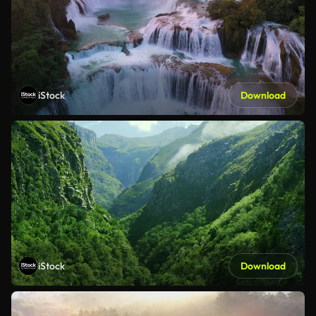
iStock
Download
iStock
Download