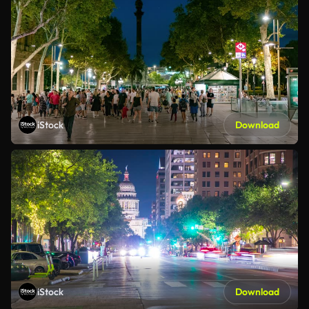
iStock
Download
iStock
Download