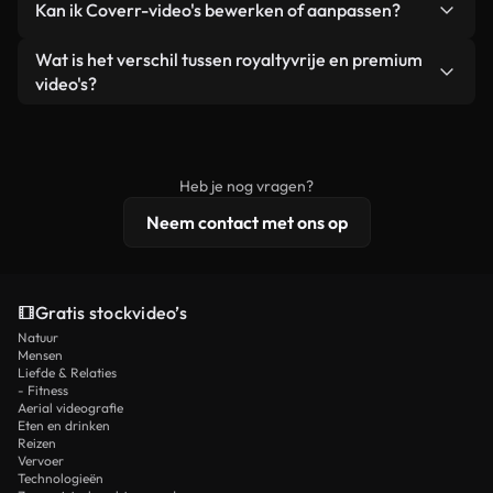
Kan ik Coverr-video's bewerken of aanpassen?
advertenties van klanten, zolang je de beelden
zijn of door AI gegenereerd – bevat watermerken.
zelf niet doorverkoopt of opnieuw distribueert als
Je krijgt schoon, direct bruikbaar beeldmateriaal.
Ja. Je mag onze video's inkorten, bijsnijden of
Wat is het verschil tussen royaltyvrije en premium
een losstaand product.
remixen. Zorg er wel voor dat het eindproduct
video's?
voldoet aan onze licentievoorwaarden en niet als
Royaltyvrije video's bevatten commerciële
onbewerkt stockmateriaal wordt verspreid.
rechten, terwijl premium content exclusieve
beelden, 4K-resolutie en uitgebreidere
Heb je nog vragen?
licentiebescherming omvat.
Neem contact met ons op
Gratis stockvideo’s
Natuur
Mensen
Liefde & Relaties
- Fitness
Aerial videografie
Eten en drinken
Reizen
Vervoer
Technologieën