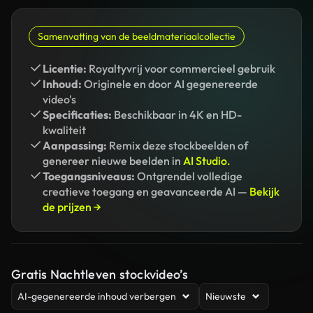
Samenvatting van de beeldmateriaalcollectie
Licentie:
Royaltyvrij voor commercieel gebruik
Inhoud:
Originele en door AI gegenereerde
video's
Specificaties:
Beschikbaar in 4K en HD-
kwaliteit
Aanpassing:
Remix deze stockbeelden of
genereer nieuwe beelden in
AI Studio.
Toegangsniveaus:
Ontgrendel volledige
creatieve toegang en geavanceerde AI —
Bekijk
de prijzen →
Gratis Nachtleven stockvideo’s
AI-gegenereerde inhoud verbergen
Nieuwste