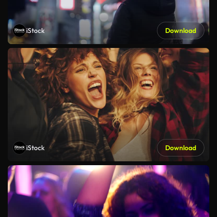
iStock
Download
iStock
Download