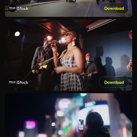
iStock
Download
iStock
Download