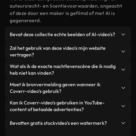
auteursrecht- en licentievoorwaarden, ongeacht
of deze door een maker is gefilmd of met AI is
gegenereerd.
Bevat deze collectie echte beelden of AI-video's?
Beide. Dit is een hybride bibliotheek die bestaat
Zal het gebruik van deze video's mijn website
uit echte, door mensen gefilmde beelden van
vertragen?
nachtleven, aangevuld met door AI gegenereerde
Niet als u voor onze geoptimaliseerde versies
Wat als ik de exacte nachtlevenscène die ik nodig
video's. Elke video is duidelijk gelabeld, zodat je
kiest. Wij bieden lichtgewicht, webklare formaten
heb niet kan vinden?
altijd weet wat je gebruikt.
die ontworpen zijn voor gebruik op de
Met Coverr AI Studio maak je direct een video.
Moet ik bronvermelding geven wanneer ik
achtergrond. Zo blijft de kwaliteit hoog, worden de
Beschrijf de scène – bijvoorbeeld "nachtleven bij
Coverr-video's gebruik?
laadtijden geminimaliseerd en worden
zonsondergang" – en de Studio genereert binnen
statistieken zoals LCP verbeterd.
Naamsvermelding is niet vereist. Alle video's in
Kan ik Coverr-video's gebruiken in YouTube-
enkele seconden een gepersonaliseerde video die
onze stockbibliotheek zijn royaltyvrij en kunnen
content of betaalde advertenties?
voldoet aan onze licentievoorwaarden.
worden gebruikt zonder de maker te vermelden –
Ja. Alle stockbeelden van Coverr kunnen worden
hoewel dit altijd op prijs wordt gesteld.
Bevatten gratis stockvideo's een watermerk?
gebruikt in YouTube-video's met advertentie-
inkomsten, promoties op sociale media en
Nee. Geen van onze gratis video's – of ze nu echt