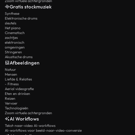
Zoom virtuele achtergronden
Gratis stockmuziek
Synthese
Elektronische drums
sleutels
Het piano
Cinematisch
zachtjes
elektronisch
omgevingen
Stringeren
Akustische drums
Afbeeldingen
Natuur
Mensen
Liefde & Relaties
- Fitness
Aerial videografie
Eten en drinken
Reizen
Vervoer
Technologieën
Zoom virtuele achtergronden
AI Workflows
Tekst-naar-video AI-workflows
AI-workflows voor beeld-naar-video-conversie