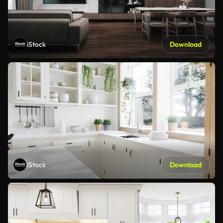
iStock
Download
iStock
Download