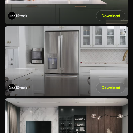
iStock
Download
iStock
Download