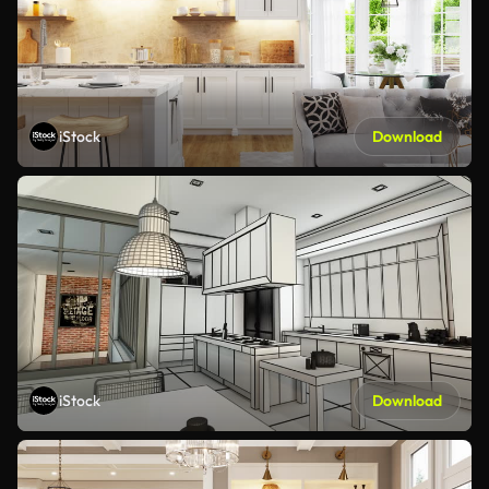
iStock
Download
iStock
Download