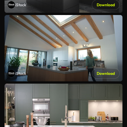
iStock
Download
iStock
Download