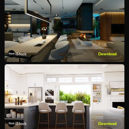
iStock
Download
iStock
Download