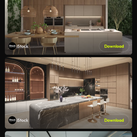
iStock
Download
iStock
Download