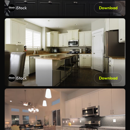
iStock
Download
iStock
Download