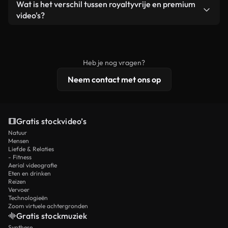
Ja. Je mag onze video's inkorten, bijsnijden of
Wat is het verschil tussen royaltyvrije en premium
een losstaand product.
remixen. Zorg er wel voor dat het eindproduct
video's?
voldoet aan onze licentievoorwaarden en niet als
Royaltyvrije video's bevatten commerciële
onbewerkt stockmateriaal wordt verspreid.
rechten, terwijl premium content exclusieve
beelden, 4K-resolutie en uitgebreidere
Heb je nog vragen?
licentiebescherming omvat.
Neem contact met ons op
Gratis stockvideo’s
Natuur
Mensen
Liefde & Relaties
- Fitness
Aerial videografie
Eten en drinken
Reizen
Vervoer
Technologieën
Zoom virtuele achtergronden
Gratis stockmuziek
Synthese