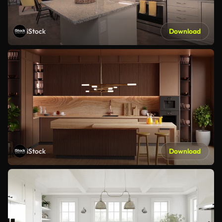
iStock
Download
iStock
Download