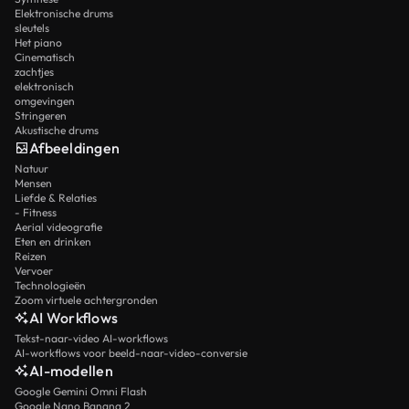
Elektronische drums
sleutels
Het piano
Cinematisch
zachtjes
elektronisch
omgevingen
Stringeren
Akustische drums
Afbeeldingen
Natuur
Mensen
Liefde & Relaties
- Fitness
Aerial videografie
Eten en drinken
Reizen
Vervoer
Technologieën
Zoom virtuele achtergronden
AI Workflows
Tekst-naar-video AI-workflows
AI-workflows voor beeld-naar-video-conversie
AI-modellen
Google Gemini Omni Flash
Google Nano Banana 2