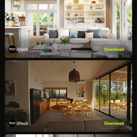
iStock
Download
iStock
Download