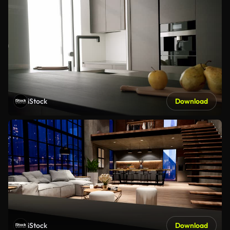
iStock
Download
iStock
Download