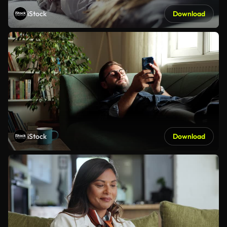
iStock
Download
iStock
Download