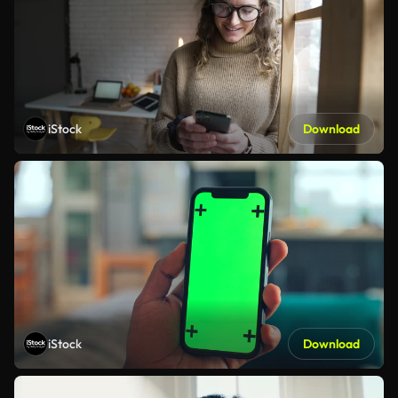
iStock
Download
iStock
Download