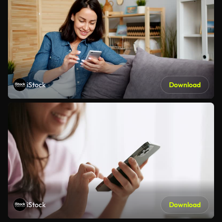
iStock
Download
iStock
Download