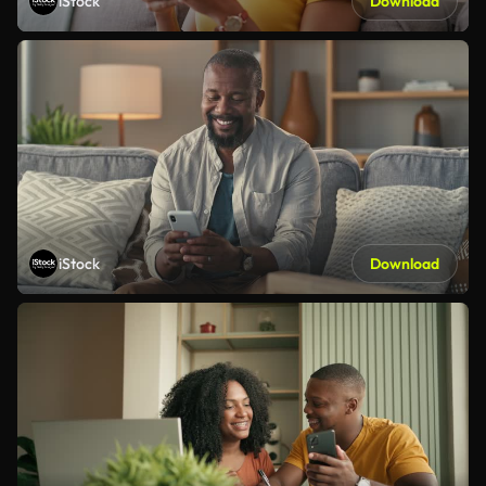
iStock
Download
iStock
Download