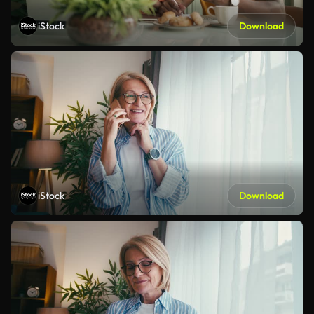
iStock
Download
iStock
Download