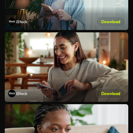
iStock
Download
iStock
Download