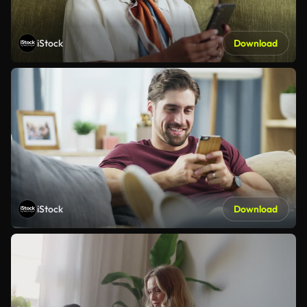
iStock
Download
iStock
Download