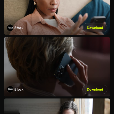
iStock
Download
iStock
Download