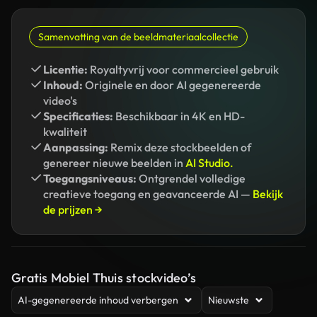
Samenvatting van de beeldmateriaalcollectie
Licentie:
Royaltyvrij voor commercieel gebruik
Inhoud:
Originele en door AI gegenereerde
video's
Specificaties:
Beschikbaar in 4K en HD-
kwaliteit
Aanpassing:
Remix deze stockbeelden of
genereer nieuwe beelden in
AI Studio.
Toegangsniveaus:
Ontgrendel volledige
creatieve toegang en geavanceerde AI —
Bekijk
de prijzen →
Gratis Mobiel Thuis stockvideo’s
AI-gegenereerde inhoud verbergen
Nieuwste