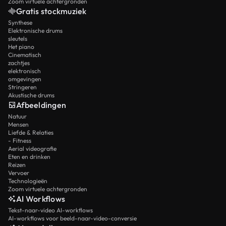
Zoom virtuele achtergronden
Gratis stockmuziek
Synthese
Elektronische drums
sleutels
Het piano
Cinematisch
zachtjes
elektronisch
omgevingen
Stringeren
Akustische drums
Afbeeldingen
Natuur
Mensen
Liefde & Relaties
- Fitness
Aerial videografie
Eten en drinken
Reizen
Vervoer
Technologieën
Zoom virtuele achtergronden
AI Workflows
Tekst-naar-video AI-workflows
AI-workflows voor beeld-naar-video-conversie