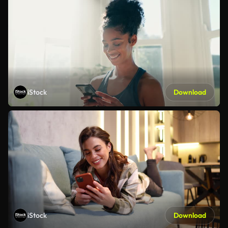
iStock
Download
iStock
Download