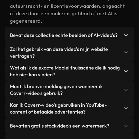
auteursrecht- en licentievoorwaarden, ongeacht
of deze door een maker is gefilmd of met AI is
gegenereerd.
Bevat deze collectie echte beelden of AI-video's?
Beide. Dit is een hybride bibliotheek die bestaat
Zal het gebruik van deze video's mijn website
uit echte, door mensen gefilmde beelden van
vertragen?
Mobiel thuis, aangevuld met door AI gegenereerde
Niet als u voor onze geoptimaliseerde versies
Wat als ik de exacte Mobiel thuisscène die ik nodig
video's. Elke video is duidelijk gelabeld, zodat je
kiest. Wij bieden lichtgewicht, webklare formaten
heb niet kan vinden?
altijd weet wat je gebruikt.
die ontworpen zijn voor gebruik op de
Met Coverr AI Studio maak je direct een video.
Moet ik bronvermelding geven wanneer ik
achtergrond. Zo blijft de kwaliteit hoog, worden de
Beschrijf de scène – bijvoorbeeld "Mobiel thuis bij
Coverr-video's gebruik?
laadtijden geminimaliseerd en worden
zonsondergang" – en de Studio genereert binnen
statistieken zoals LCP verbeterd.
Naamsvermelding is niet vereist. Alle video's in
Kan ik Coverr-video's gebruiken in YouTube-
enkele seconden een gepersonaliseerde video die
onze stockbibliotheek zijn royaltyvrij en kunnen
content of betaalde advertenties?
voldoet aan onze licentievoorwaarden.
worden gebruikt zonder de maker te vermelden –
Ja. Alle stockbeelden van Coverr kunnen worden
hoewel dit altijd op prijs wordt gesteld.
Bevatten gratis stockvideo's een watermerk?
gebruikt in YouTube-video's met advertentie-
inkomsten, promoties op sociale media en
Nee. Geen van onze gratis video's – of ze nu echt