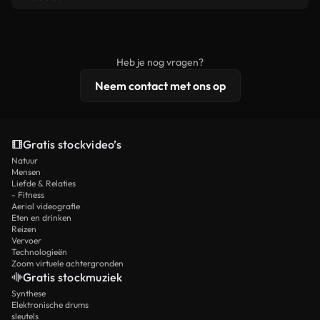
voldoet aan onze licentievoorwaarden en niet als
Royaltyvrije video's bevatten commerciële
onbewerkt stockmateriaal wordt verspreid.
rechten, terwijl premium content exclusieve
beelden, 4K-resolutie en uitgebreidere
Heb je nog vragen?
licentiebescherming omvat.
Neem contact met ons op
Gratis stockvideo’s
Natuur
Mensen
Liefde & Relaties
- Fitness
Aerial videografie
Eten en drinken
Reizen
Vervoer
Technologieën
Zoom virtuele achtergronden
Gratis stockmuziek
Synthese
Elektronische drums
sleutels