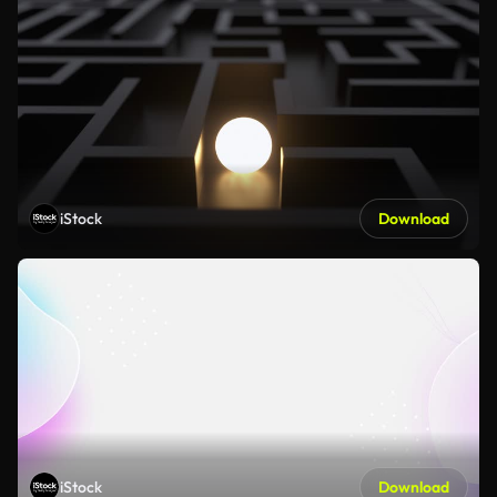
iStock
Download
iStock
Download