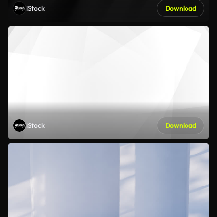
iStock
Download
iStock
Download