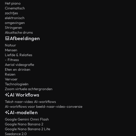
Het piano
Cinematisch
zachtjes
elektronisch
omgevingen
Stringeren
Akustische drums
Afbeeldingen
Natuur
Mensen
Liefde & Relaties
- Fitness
Aerial videografie
Eten en drinken
Reizen
Vervoer
Technologieën
Zoom virtuele achtergronden
AI Workflows
Tekst-naar-video AI-workflows
AI-workflows voor beeld-naar-video-conversie
AI-modellen
Google Gemini Omni Flash
Google Nano Banana 2
Google Nano Banana 2 Lite
Seedance 2.0