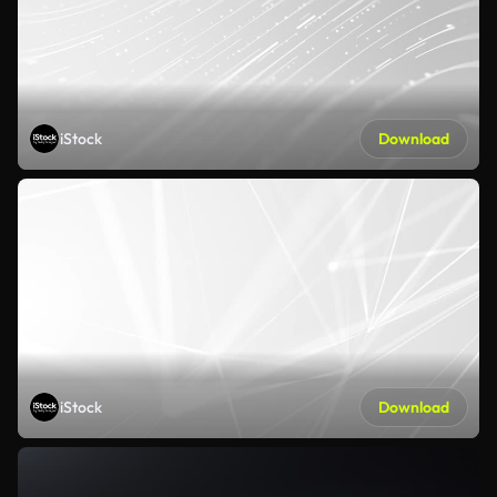
iStock
Download
iStock
Download