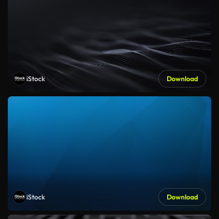
iStock
Download
iStock
Download