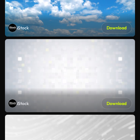
iStock
Download
iStock
Download