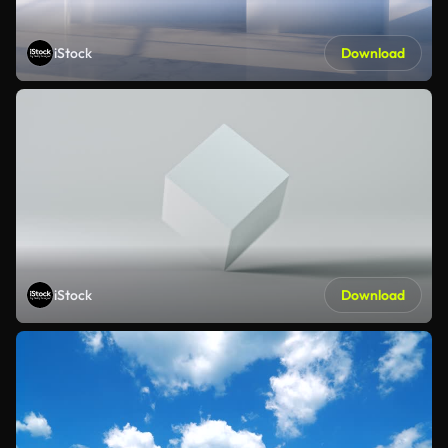
iStock
Download
iStock
Download