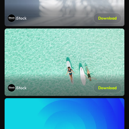
iStock
Download
iStock
Download