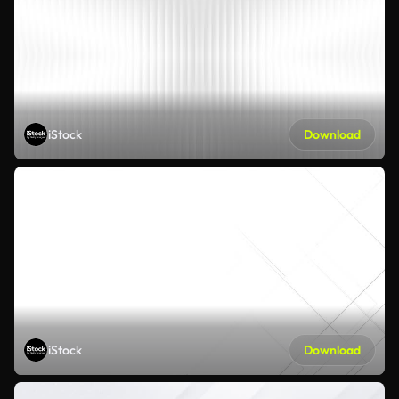
iStock
Download
iStock
Download