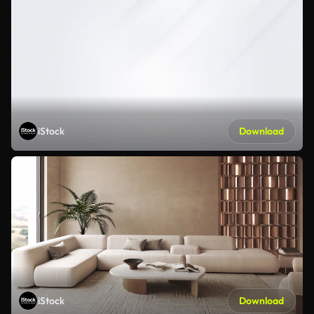
iStock
Download
iStock
Download