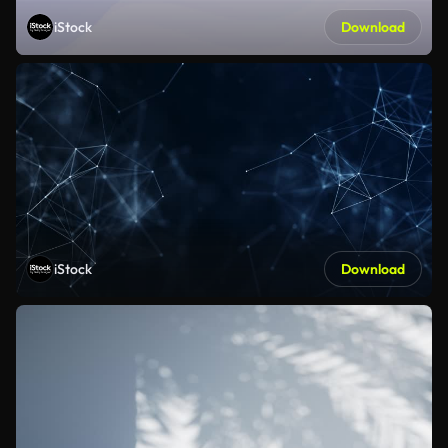
iStock
Download
iStock
Download