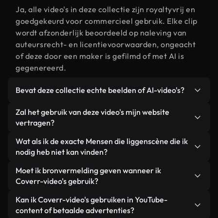
Ja, alle video's in deze collectie zijn royaltyvrij en
goedgekeurd voor commercieel gebruik. Elke clip
wordt afzonderlijk beoordeeld op naleving van
auteursrecht- en licentievoorwaarden, ongeacht
of deze door een maker is gefilmd of met AI is
gegenereerd.
Bevat deze collectie echte beelden of AI-video's?
Beide. Dit is een hybride bibliotheek die bestaat
Zal het gebruik van deze video's mijn website
uit echte, door mensen gefilmde beelden van
vertragen?
Mensen die liggen, aangevuld met door AI
Niet als u voor onze geoptimaliseerde versies
Wat als ik de exacte Mensen die liggenscène die ik
gegenereerde video's. Elke video is duidelijk
kiest. Wij bieden lichtgewicht, webklare formaten
nodig heb niet kan vinden?
gelabeld, zodat je altijd weet wat je gebruikt.
die ontworpen zijn voor gebruik op de
Met Coverr AI Studio maak je direct een video.
Moet ik bronvermelding geven wanneer ik
achtergrond. Zo blijft de kwaliteit hoog, worden de
Beschrijf de scène – bijvoorbeeld "Mensen die
Coverr-video's gebruik?
laadtijden geminimaliseerd en worden
liggen bij zonsondergang" – en de Studio
statistieken zoals LCP verbeterd.
Naamsvermelding is niet vereist. Alle video's in
Kan ik Coverr-video's gebruiken in YouTube-
genereert binnen enkele seconden een
onze stockbibliotheek zijn royaltyvrij en kunnen
content of betaalde advertenties?
gepersonaliseerde video die voldoet aan onze