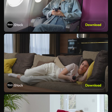
iStock
Download
iStock
Download