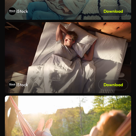
iStock
Download
iStock
Download