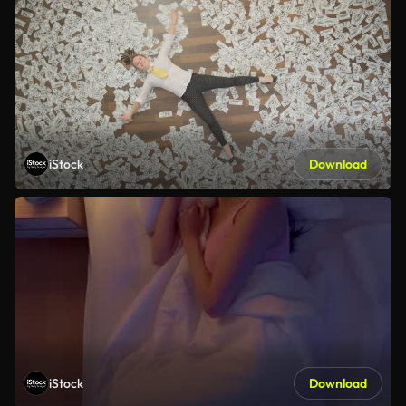
iStock
Download
iStock
Download