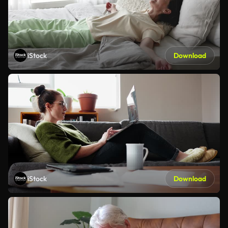
iStock
Download
iStock
Download