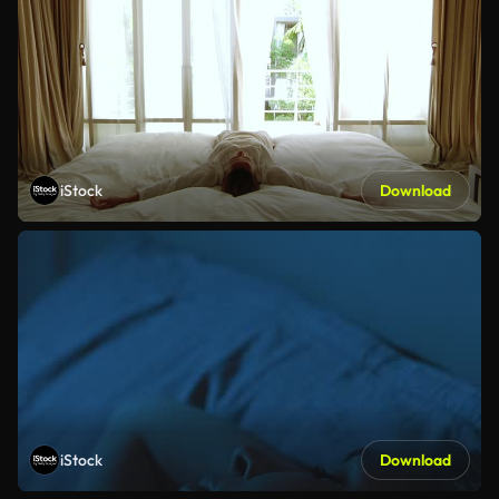
iStock
Download
iStock
Download