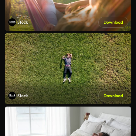
iStock
Download
iStock
Download