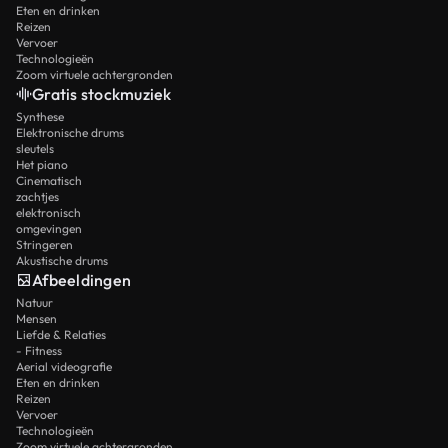
Eten en drinken
Reizen
Vervoer
Technologieën
Zoom virtuele achtergronden
Gratis stockmuziek
Synthese
Elektronische drums
sleutels
Het piano
Cinematisch
zachtjes
elektronisch
omgevingen
Stringeren
Akustische drums
Afbeeldingen
Natuur
Mensen
Liefde & Relaties
- Fitness
Aerial videografie
Eten en drinken
Reizen
Vervoer
Technologieën
Zoom virtuele achtergronden