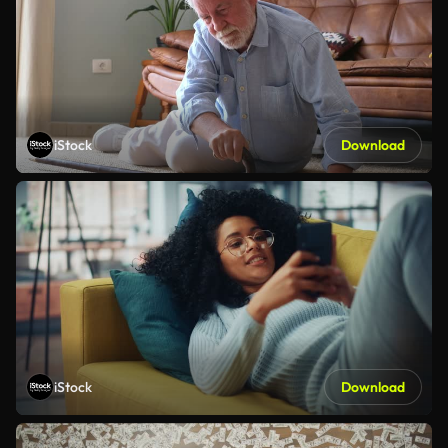
iStock
Download
iStock
Download