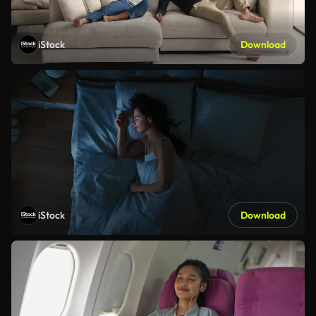
iStock
Download
iStock
Download