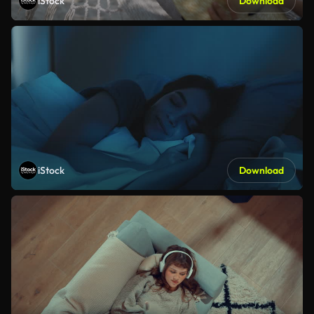
iStock
Download
iStock
Download