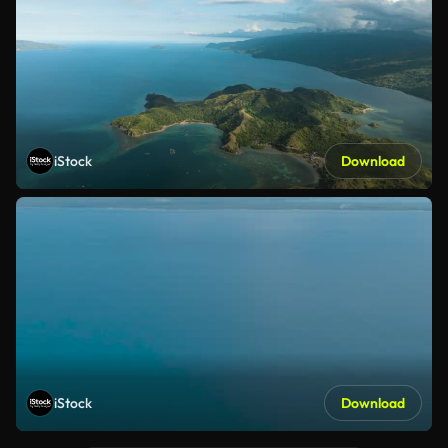
iStock
Download
iStock
Download