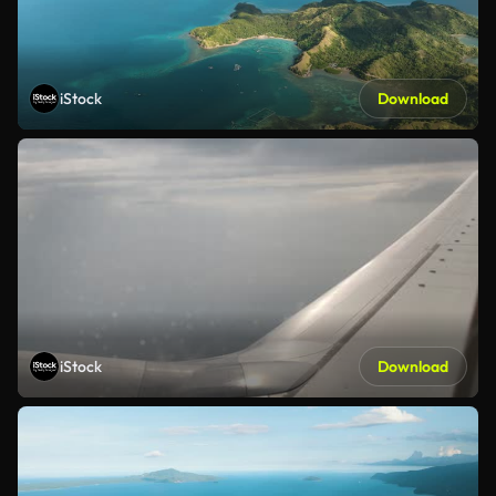
iStock
Download
iStock
Download