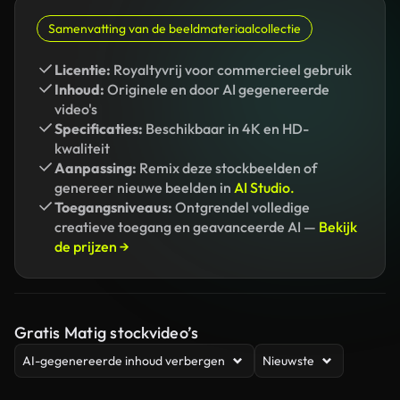
Samenvatting van de beeldmateriaalcollectie
Licentie:
Royaltyvrij voor commercieel gebruik
Inhoud:
Originele en door AI gegenereerde
video's
Specificaties:
Beschikbaar in 4K en HD-
kwaliteit
Aanpassing:
Remix deze stockbeelden of
genereer nieuwe beelden in
AI Studio.
Toegangsniveaus:
Ontgrendel volledige
creatieve toegang en geavanceerde AI —
Bekijk
de prijzen →
Gratis Matig stockvideo’s
AI-gegenereerde inhoud verbergen
Nieuwste