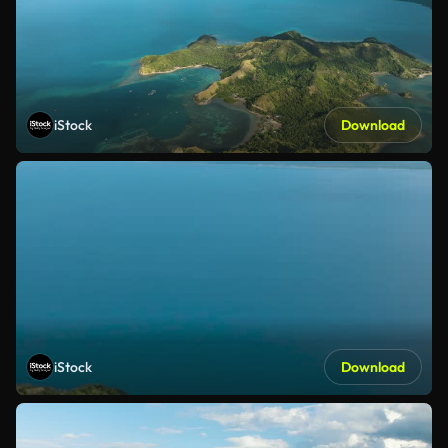
iStock
Download
iStock
Download