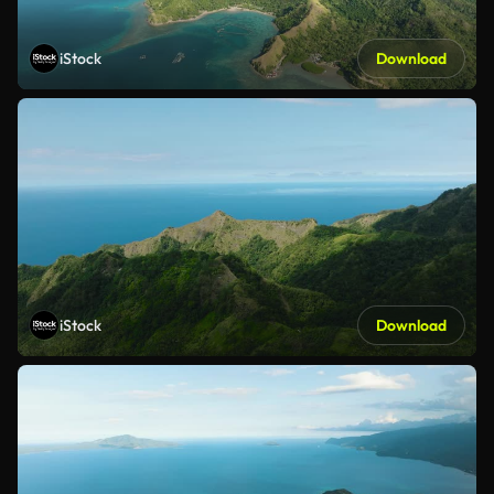
iStock
Download
iStock
Download