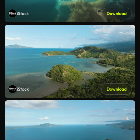
iStock
Download
iStock
Download