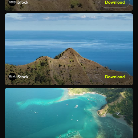
iStock
Download
iStock
Download