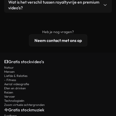
Ja. Je mag onze video's inkorten, bijsnijden of
Wat is het verschil tussen royaltyvrije en premium
een losstaand product.
remixen. Zorg er wel voor dat het eindproduct
video's?
voldoet aan onze licentievoorwaarden en niet als
Royaltyvrije video's bevatten commerciële
onbewerkt stockmateriaal wordt verspreid.
rechten, terwijl premium content exclusieve
beelden, 4K-resolutie en uitgebreidere
Heb je nog vragen?
licentiebescherming omvat.
Neem contact met ons op
Gratis stockvideo’s
Natuur
Mensen
Liefde & Relaties
- Fitness
Aerial videografie
Eten en drinken
Reizen
Vervoer
Technologieën
Zoom virtuele achtergronden
Gratis stockmuziek
Synthese