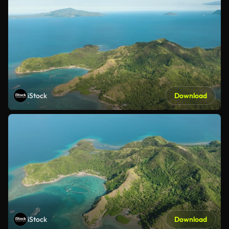
iStock
Download
iStock
Download