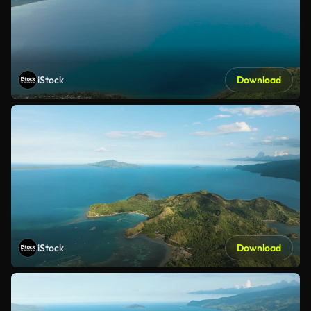
iStock
Download
iStock
Download