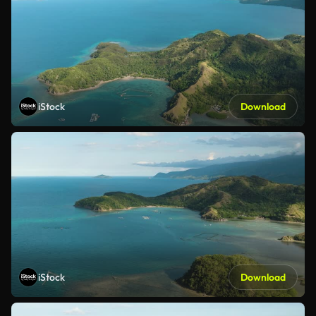
iStock
Download
iStock
Download