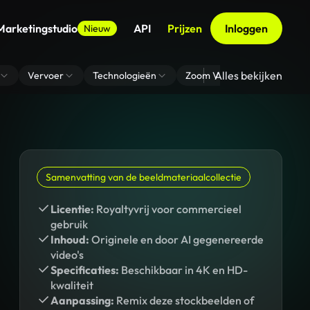
Marketingstudio
API
Prijzen
Inloggen
Nieuw
Alles bekijken
Vervoer
Technologieën
Zoom Virtuele Achtergrond
Samenvatting van de beeldmateriaalcollectie
Licentie:
Royaltyvrij voor commercieel
gebruik
Inhoud:
Originele en door AI gegenereerde
video's
Specificaties:
Beschikbaar in 4K en HD-
kwaliteit
Aanpassing:
Remix deze stockbeelden of