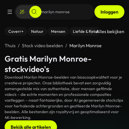
Inloggen
Alles bekijken
Coverr+
Natuur
Mensen
Liefde & Relaties
- Fitness
Thuis
Stock video beelden
Marilyn Monroe
Gratis Marilyn Monroe-
stockvideo's
Download Marilyn Monroe-beelden van bioscoopkwaliteit voor je
creatieve projecten. Onze bibliotheek bevat een zorgvuldig
samengestelde mix van authentieke, door mensen gefilmde
video's – die echte momenten en professionele composities
vastleggen – naast fantasierijke, door AI gegenereerde stockclips
voor herhalende achtergronden en gestileerde Marilyn Monroe-
beelden. Alle bestanden zijn royaltyvrij en geoptimaliseerd voor
4K-bewerking.
Bekijk alle artikelen