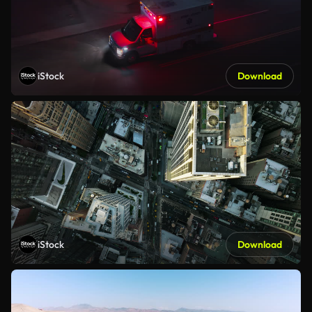
iStock
Download
iStock
Download