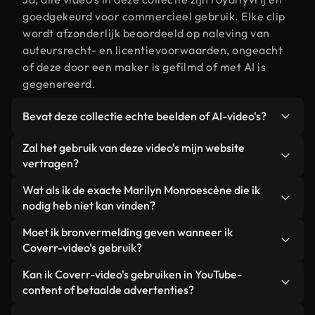
goedgekeurd voor commercieel gebruik. Elke clip
wordt afzonderlijk beoordeeld op naleving van
auteursrecht- en licentievoorwaarden, ongeacht
of deze door een maker is gefilmd of met AI is
gegenereerd.
Bevat deze collectie echte beelden of AI-video's?
Beide. Dit is een hybride bibliotheek die bestaat
Zal het gebruik van deze video's mijn website
uit echte, door mensen gefilmde beelden van
vertragen?
Marilyn Monroe, aangevuld met door AI
Niet als u voor onze geoptimaliseerde versies
Wat als ik de exacte Marilyn Monroescène die ik
gegenereerde video's. Elke video is duidelijk
kiest. Wij bieden lichtgewicht, webklare formaten
nodig heb niet kan vinden?
gelabeld, zodat je altijd weet wat je gebruikt.
die ontworpen zijn voor gebruik op de
Met Coverr AI Studio maak je direct een video.
Moet ik bronvermelding geven wanneer ik
achtergrond. Zo blijft de kwaliteit hoog, worden de
Beschrijf de scène – bijvoorbeeld "Marilyn Monroe
Coverr-video's gebruik?
laadtijden geminimaliseerd en worden
bij zonsondergang" – en de Studio genereert
statistieken zoals LCP verbeterd.
Naamsvermelding is niet vereist. Alle video's in
Kan ik Coverr-video's gebruiken in YouTube-
binnen enkele seconden een gepersonaliseerde
onze stockbibliotheek zijn royaltyvrij en kunnen
content of betaalde advertenties?
video die voldoet aan onze licentievoorwaarden.
worden gebruikt zonder de maker te vermelden –
Ja. Alle stockbeelden van Coverr kunnen worden