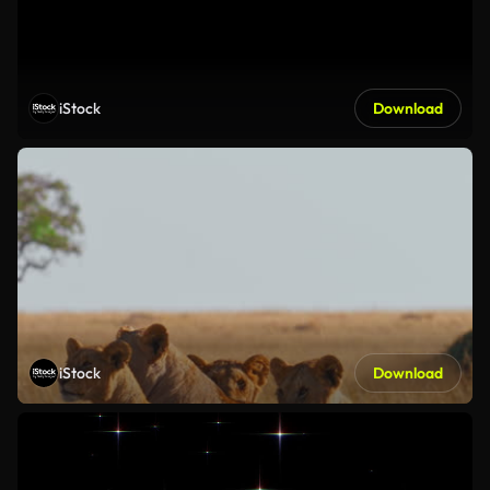
iStock
Download
iStock
Download