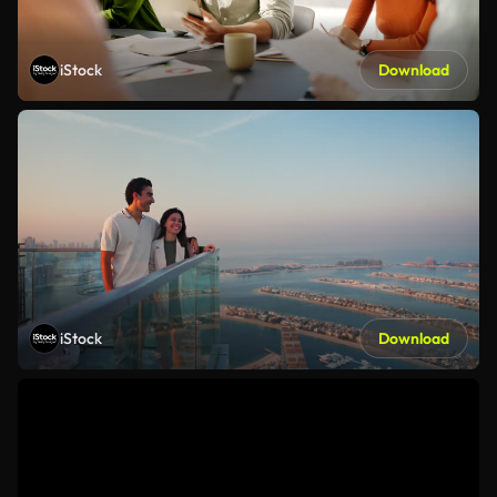
iStock
Download
iStock
Download