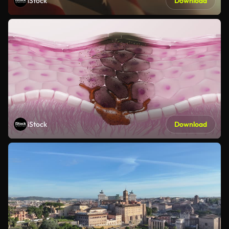
iStock
Download
iStock
Download