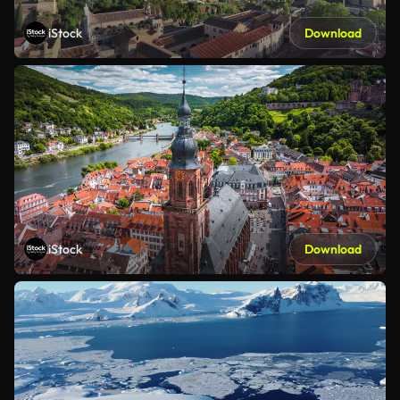
iStock
Download
iStock
Download