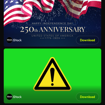
iStock
Download
iStock
Download