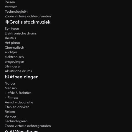
Reizen
Vervoer
Technologieën
Zoom virtuele achtergronden
Gratis stockmuziek
Synthese
Elektronische drums
sleutels
Het piano
Cinematisch
zachtjes
elektronisch
omgevingen
Stringeren
Akustische drums
Afbeeldingen
Natuur
Mensen
Liefde & Relaties
- Fitness
Aerial videografie
Eten en drinken
Reizen
Vervoer
Technologieën
Zoom virtuele achtergronden
AI Workflows