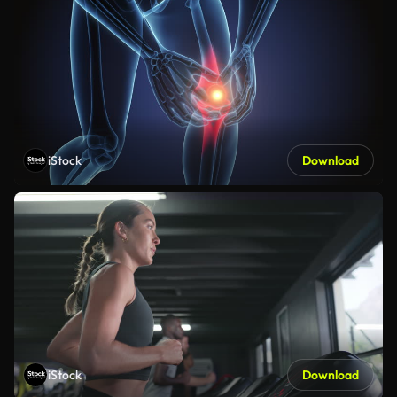
iStock
Download
iStock
Download