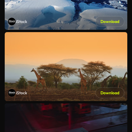
iStock
Download
iStock
Download