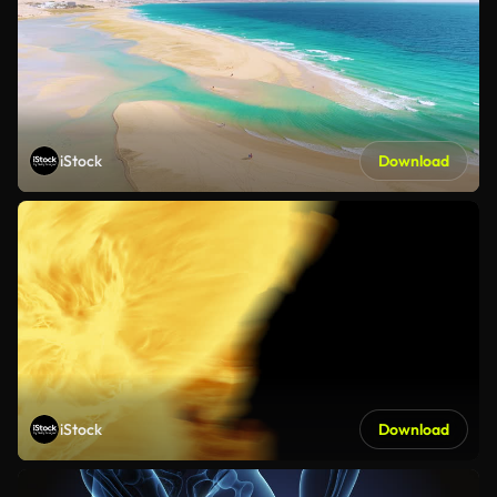
iStock
Download
iStock
Download