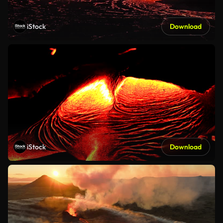
iStock
Download
iStock
Download