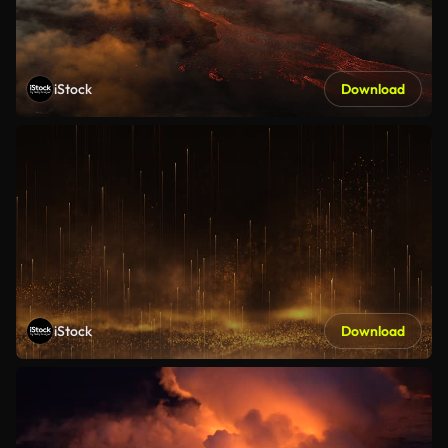
iStock
Download
iStock
Download