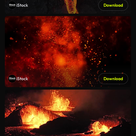
iStock
Download
iStock
Download