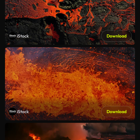
iStock
Download
iStock
Download