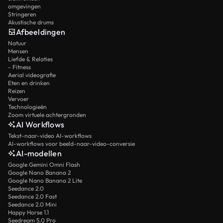
omgevingen
Stringeren
Akustische drums
Afbeeldingen
Natuur
Mensen
Liefde & Relaties
- Fitness
Aerial videografie
Eten en drinken
Reizen
Vervoer
Technologieën
Zoom virtuele achtergronden
AI Workflows
Tekst-naar-video AI-workflows
AI-workflows voor beeld-naar-video-conversie
AI-modellen
Google Gemini Omni Flash
Google Nano Banana 2
Google Nano Banana 2 Lite
Seedance 2.0
Seedance 2.0 Fast
Seedance 2.0 Mini
Happy Horse 1.1
Seedream 5.0 Pro