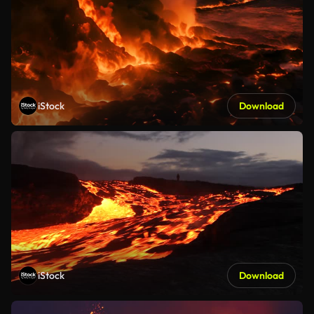
iStock
Download
iStock
Download