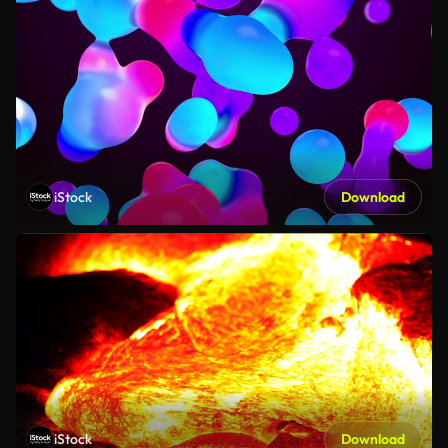
iStock
Download
iStock
Download