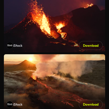
iStock
Download
iStock
Download