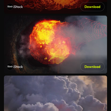
iStock
Download
iStock
Download