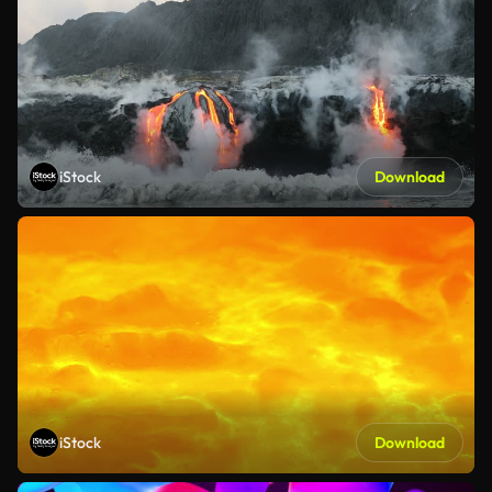
iStock
Download
iStock
Download