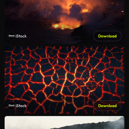
iStock
Download
iStock
Download