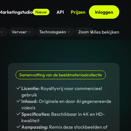
Marketingstudio
API
Prijzen
Inloggen
Nieuw
Alles bekijken
Vervoer
Technologieën
Zoom Virtuele Achtergrond
Samenvatting van de beeldmateriaalcollectie
Licentie:
Royaltyvrij voor commercieel
gebruik
Inhoud:
Originele en door AI gegenereerde
video's
Specificaties:
Beschikbaar in 4K en HD-
kwaliteit
Aanpassing:
Remix deze stockbeelden of