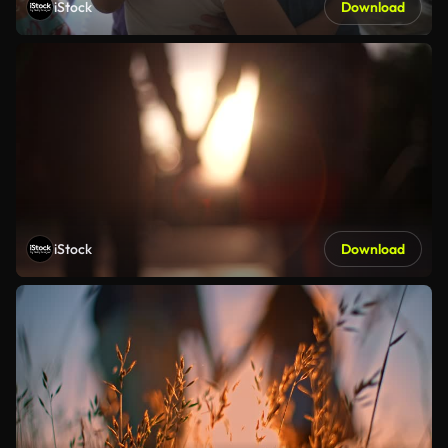
iStock
Download
iStock
Download