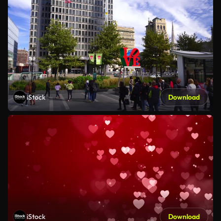
iStock
Download
iStock
Download