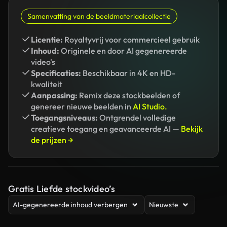
Samenvatting van de beeldmateriaalcollectie
Licentie:
Royaltyvrij voor commercieel gebruik
Inhoud:
Originele en door AI gegenereerde
video's
Specificaties:
Beschikbaar in 4K en HD-
kwaliteit
Aanpassing:
Remix deze stockbeelden of
genereer nieuwe beelden in
AI Studio.
Toegangsniveaus:
Ontgrendel volledige
creatieve toegang en geavanceerde AI —
Bekijk
de prijzen →
Gratis Liefde stockvideo’s
AI-gegenereerde inhoud verbergen
Nieuwste