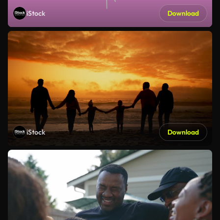
iStock
Download
iStock
Download