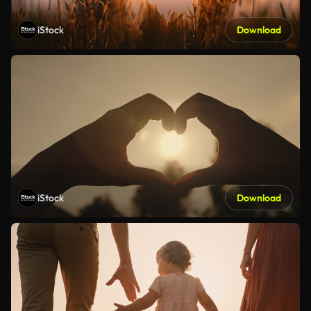
iStock
Download
iStock
Download