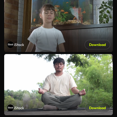
iStock
Download
iStock
Download