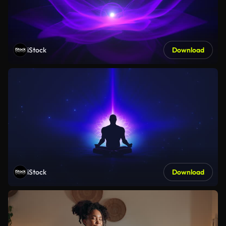
iStock
Download
iStock
Download