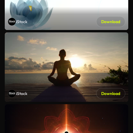
iStock
Download
iStock
Download