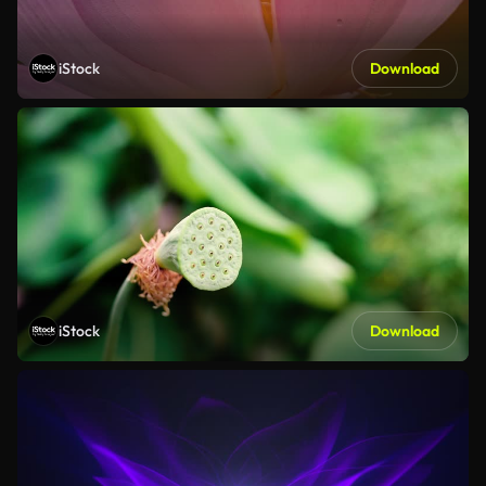
iStock
Download
iStock
Download