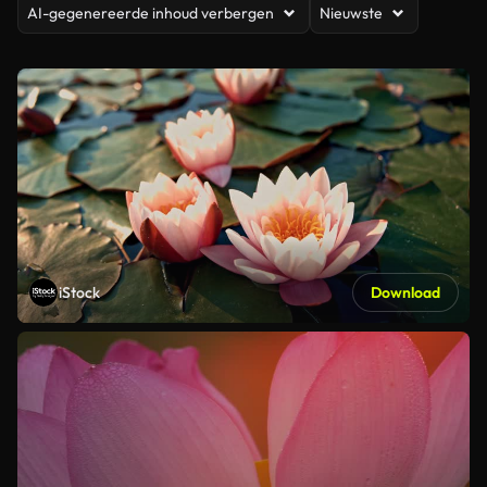
AI-gegenereerde inhoud verbergen
Nieuwste
iStock
Download