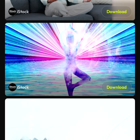
iStock
Download
iStock
Download