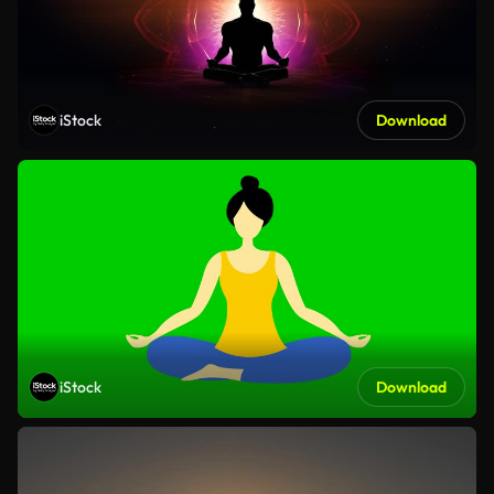
iStock
Download
iStock
Download