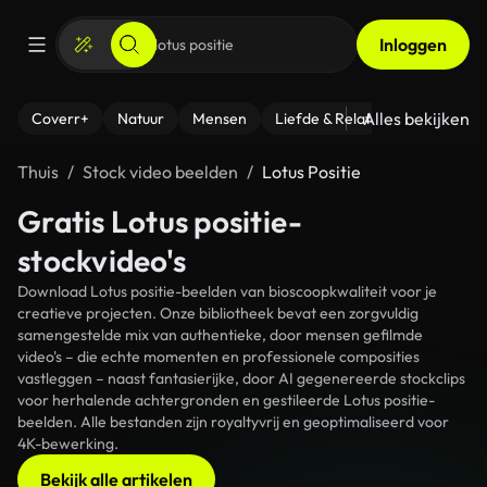
Inloggen
Alles bekijken
Coverr+
Natuur
Mensen
Liefde & Relaties
- Fitness
Thuis
Stock video beelden
Lotus Positie
Gratis Lotus positie-
stockvideo's
Download Lotus positie-beelden van bioscoopkwaliteit voor je
creatieve projecten. Onze bibliotheek bevat een zorgvuldig
samengestelde mix van authentieke, door mensen gefilmde
video's – die echte momenten en professionele composities
vastleggen – naast fantasierijke, door AI gegenereerde stockclips
voor herhalende achtergronden en gestileerde Lotus positie-
beelden. Alle bestanden zijn royaltyvrij en geoptimaliseerd voor
4K-bewerking.
Bekijk alle artikelen