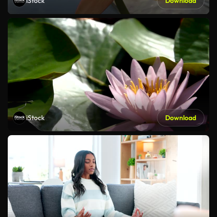
iStock
Download
iStock
Download