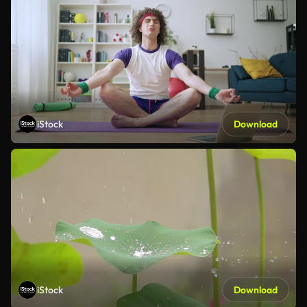
iStock
Download
iStock
Download