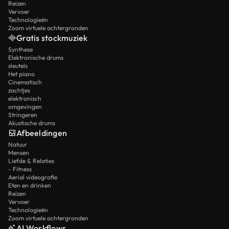
Reizen
Vervoer
Technologieën
Zoom virtuele achtergronden
Gratis stockmuziek
Synthese
Elektronische drums
sleutels
Het piano
Cinematisch
zachtjes
elektronisch
omgevingen
Stringeren
Akustische drums
Afbeeldingen
Natuur
Mensen
Liefde & Relaties
- Fitness
Aerial videografie
Eten en drinken
Reizen
Vervoer
Technologieën
Zoom virtuele achtergronden
AI Workflows