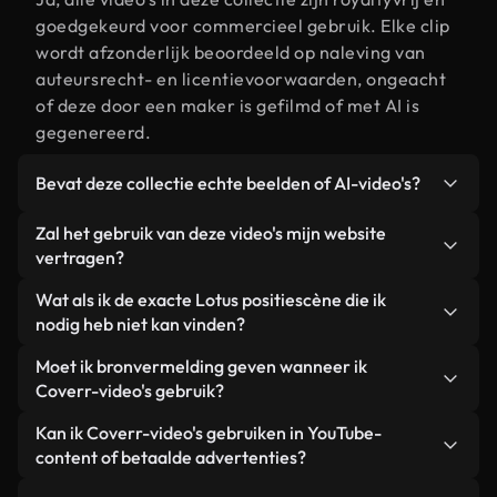
goedgekeurd voor commercieel gebruik. Elke clip
wordt afzonderlijk beoordeeld op naleving van
auteursrecht- en licentievoorwaarden, ongeacht
of deze door een maker is gefilmd of met AI is
gegenereerd.
Bevat deze collectie echte beelden of AI-video's?
Beide. Dit is een hybride bibliotheek die bestaat
Zal het gebruik van deze video's mijn website
uit echte, door mensen gefilmde beelden van
vertragen?
Lotus positie, aangevuld met door AI
Niet als u voor onze geoptimaliseerde versies
Wat als ik de exacte Lotus positiescène die ik
gegenereerde video's. Elke video is duidelijk
kiest. Wij bieden lichtgewicht, webklare formaten
nodig heb niet kan vinden?
gelabeld, zodat je altijd weet wat je gebruikt.
die ontworpen zijn voor gebruik op de
Met Coverr AI Studio maak je direct een video.
Moet ik bronvermelding geven wanneer ik
achtergrond. Zo blijft de kwaliteit hoog, worden de
Beschrijf de scène – bijvoorbeeld "Lotus positie bij
Coverr-video's gebruik?
laadtijden geminimaliseerd en worden
zonsondergang" – en de Studio genereert binnen
statistieken zoals LCP verbeterd.
Naamsvermelding is niet vereist. Alle video's in
Kan ik Coverr-video's gebruiken in YouTube-
enkele seconden een gepersonaliseerde video die
onze stockbibliotheek zijn royaltyvrij en kunnen
content of betaalde advertenties?
voldoet aan onze licentievoorwaarden.
worden gebruikt zonder de maker te vermelden –
Ja. Alle stockbeelden van Coverr kunnen worden