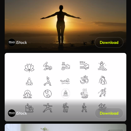
iStock
Download
iStock
Download