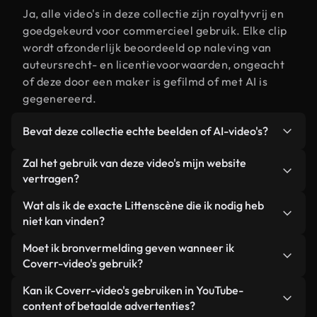
Ja, alle video's in deze collectie zijn royaltyvrij en
goedgekeurd voor commercieel gebruik. Elke clip
wordt afzonderlijk beoordeeld op naleving van
auteursrecht- en licentievoorwaarden, ongeacht
of deze door een maker is gefilmd of met AI is
gegenereerd.
Bevat deze collectie echte beelden of AI-video's?
Beide. Dit is een hybride bibliotheek die bestaat
Zal het gebruik van deze video's mijn website
uit echte, door mensen gefilmde beelden van
vertragen?
Litten, aangevuld met door AI gegenereerde
Niet als u voor onze geoptimaliseerde versies
Wat als ik de exacte Littenscène die ik nodig heb
video's. Elke video is duidelijk gelabeld, zodat je
kiest. Wij bieden lichtgewicht, webklare formaten
niet kan vinden?
altijd weet wat je gebruikt.
die ontworpen zijn voor gebruik op de
Met Coverr AI Studio maak je direct een video.
Moet ik bronvermelding geven wanneer ik
achtergrond. Zo blijft de kwaliteit hoog, worden de
Beschrijf de scène – bijvoorbeeld "Litten bij
Coverr-video's gebruik?
laadtijden geminimaliseerd en worden
zonsondergang" – en de Studio genereert binnen
statistieken zoals LCP verbeterd.
Naamsvermelding is niet vereist. Alle video's in
Kan ik Coverr-video's gebruiken in YouTube-
enkele seconden een gepersonaliseerde video die
onze stockbibliotheek zijn royaltyvrij en kunnen
content of betaalde advertenties?
voldoet aan onze licentievoorwaarden.