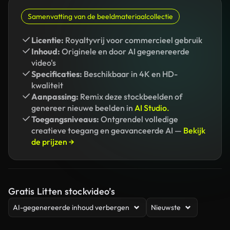
Samenvatting van de beeldmateriaalcollectie
Licentie:
Royaltyvrij voor commercieel gebruik
Inhoud:
Originele en door AI gegenereerde
video's
Specificaties:
Beschikbaar in 4K en HD-
kwaliteit
Aanpassing:
Remix deze stockbeelden of
genereer nieuwe beelden in
AI Studio.
Toegangsniveaus:
Ontgrendel volledige
creatieve toegang en geavanceerde AI —
Bekijk
de prijzen →
Gratis Litten stockvideo’s
AI-gegenereerde inhoud verbergen
Nieuwste