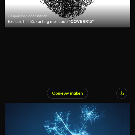
Gesponsord door iStock
Exclusief: -15% korting met code
"COVERR15"
Opnieuw maken