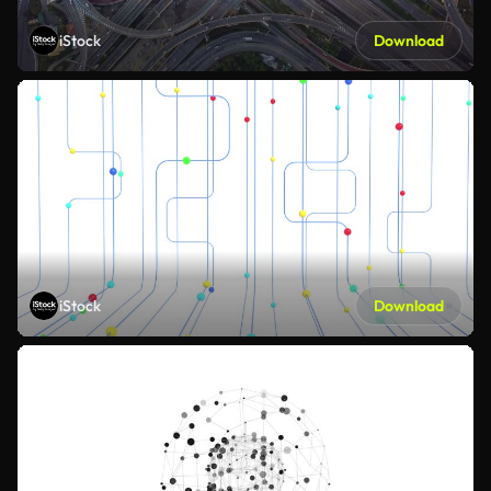
iStock
Download
iStock
Download