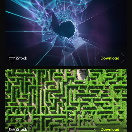
iStock
Download
iStock
Download