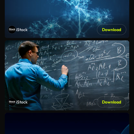
iStock
Download
iStock
Download