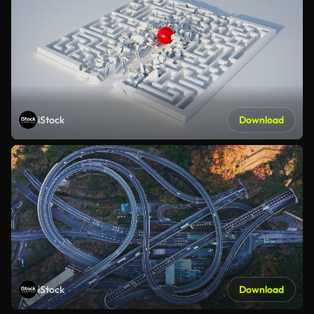
iStock
Download
iStock
Download