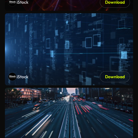
iStock
Download
iStock
Download