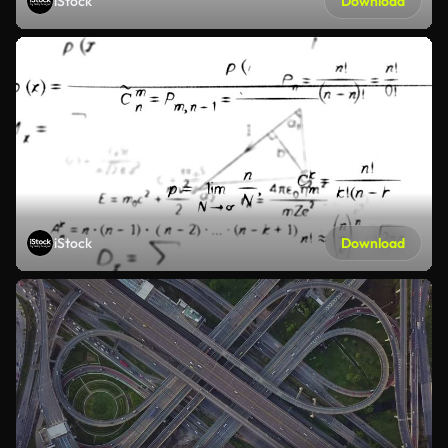
iStock
Download
iStock
Download