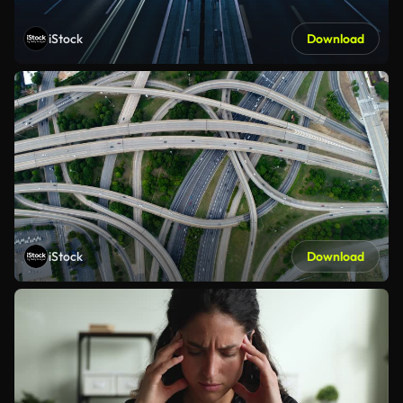
iStock
Download
iStock
Download