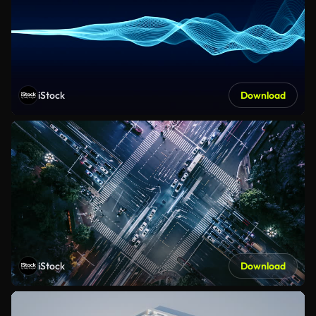
iStock
Download
iStock
Download