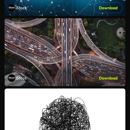
iStock
Download
iStock
Download