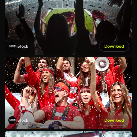
iStock
Download
iStock
Download