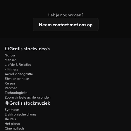
onbewerkt stockmateriaal wordt verspreid.
rechten, terwijl premium content exclusieve
beelden, 4K-resolutie en uitgebreidere
Heb je nog vragen?
licentiebescherming omvat.
Neem contact met ons op
Gratis stockvideo’s
Natuur
Mensen
Liefde & Relaties
- Fitness
Aerial videografie
Eten en drinken
Reizen
Vervoer
Technologieën
Zoom virtuele achtergronden
Gratis stockmuziek
Synthese
Elektronische drums
sleutels
Het piano
Cinematisch