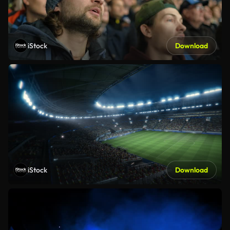
iStock
Download
iStock
Download