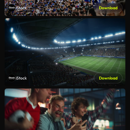
iStock
Download
iStock
Download