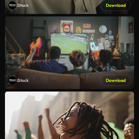
iStock
Download
iStock
Download