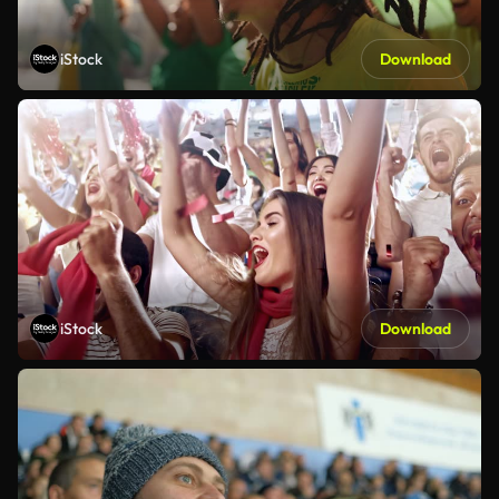
iStock
Download
iStock
Download