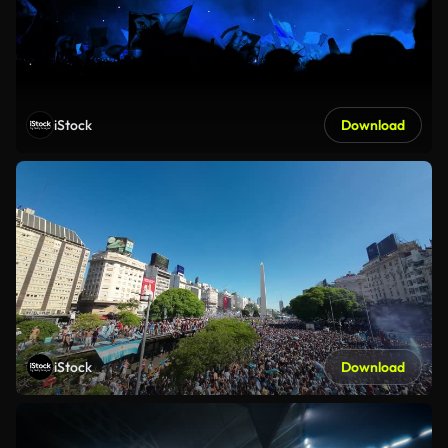
iStock
Download
iStock
Download