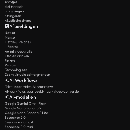
zachtjes
elektronisch
omgevingen
Stringeren
Akustische drums
Afbeeldingen
Natuur
Mensen
Liefde & Relaties
- Fitness
Aerial videografie
Eten en drinken
Reizen
Vervoer
Technologieën
Zoom virtuele achtergronden
AI Workflows
Tekst-naar-video AI-workflows
AI-workflows voor beeld-naar-video-conversie
AI-modellen
Google Gemini Omni Flash
Google Nano Banana 2
Google Nano Banana 2 Lite
Seedance 2.0
Seedance 2.0 Fast
Seedance 2.0 Mini