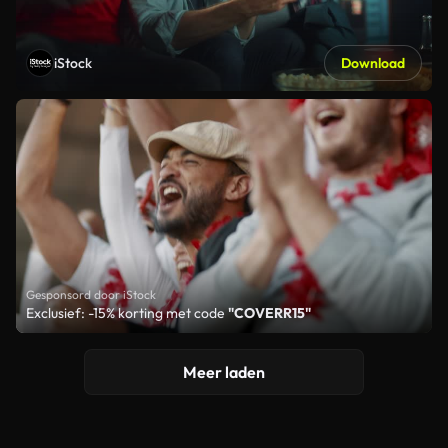
iStock
Download
Gesponsord door iStock
Exclusief: -15% korting met code
"COVERR15"
Meer laden