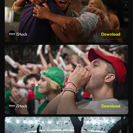
iStock
Download
iStock
Download