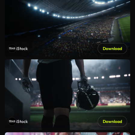
iStock
Download
iStock
Download