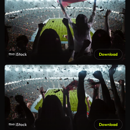
iStock
Download
iStock
Download