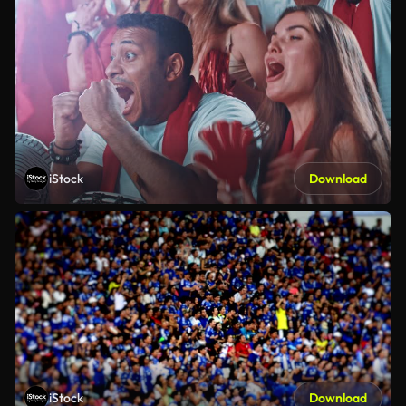
iStock
Download
iStock
Download