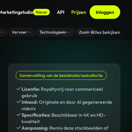
Marketingstudio
API
Prijzen
Inloggen
Nieuw
Alles bekijken
Vervoer
Technologieën
Zoom Virtuele Achtergrond
Samenvatting van de beeldmateriaalcollectie
Licentie:
Royaltyvrij voor commercieel
gebruik
Inhoud:
Originele en door AI gegenereerde
video's
Specificaties:
Beschikbaar in 4K en HD-
kwaliteit
Aanpassing:
Remix deze stockbeelden of