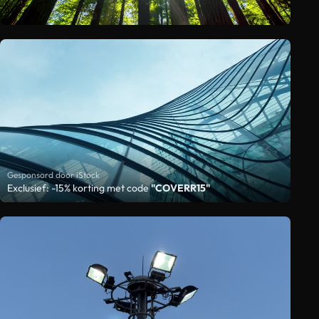
Gesponsord door iStock
Exclusief: -15% korting met code
"COVERR15"