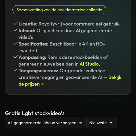
Samenvatting van de beeldmateriaalcollectie
Licentie:
Royaltyvrij voor commercieel gebruik
Inhoud:
Originele en door AI gegenereerde
video's
Specificaties:
Beschikbaar in 4K en HD-
kwaliteit
Aanpassing:
Remix deze stockbeelden of
genereer nieuwe beelden in
AI Studio.
Toegangsniveaus:
Ontgrendel volledige
creatieve toegang en geavanceerde AI —
Bekijk
de prijzen →
Gratis Lgbt stockvideo’s
AI-gegenereerde inhoud verbergen
Nieuwste