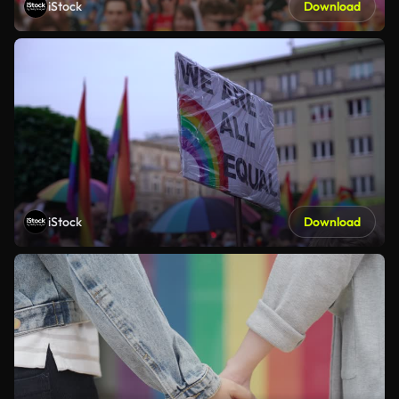
iStock
Download
iStock
Download