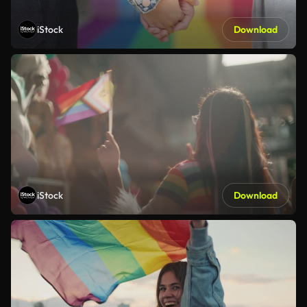
iStock
Download
iStock
Download