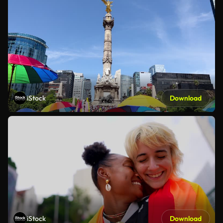
iStock
Download
iStock
Download