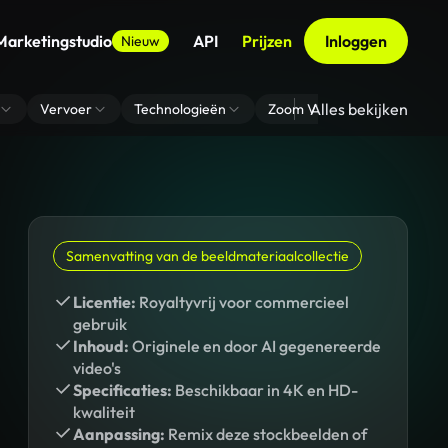
Marketingstudio
API
Prijzen
Inloggen
Nieuw
Alles bekijken
Vervoer
Technologieën
Zoom Virtuele Achtergrond
Samenvatting van de beeldmateriaalcollectie
Licentie:
Royaltyvrij voor commercieel
gebruik
Inhoud:
Originele en door AI gegenereerde
video's
Specificaties:
Beschikbaar in 4K en HD-
kwaliteit
Aanpassing:
Remix deze stockbeelden of