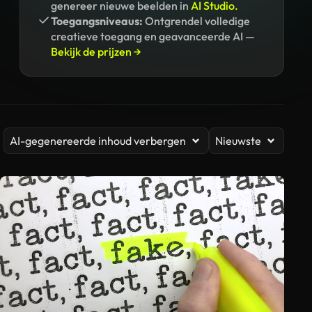
genereer nieuwe beelden in
AI Studio.
Toegangsniveaus:
Ontgrendel volledige
creatieve toegang en geavanceerde AI —
Bekijk de prijzen →
AI-gegenereerde inhoud verbergen
Nieuwste