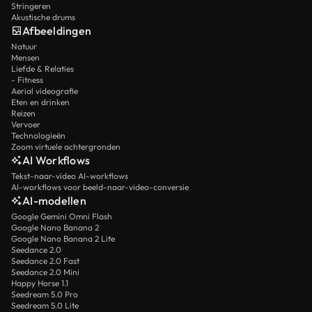
Stringeren
Akustische drums
Afbeeldingen
Natuur
Mensen
Liefde & Relaties
- Fitness
Aerial videografie
Eten en drinken
Reizen
Vervoer
Technologieën
Zoom virtuele achtergronden
AI Workflows
Tekst-naar-video AI-workflows
AI-workflows voor beeld-naar-video-conversie
AI-modellen
Google Gemini Omni Flash
Google Nano Banana 2
Google Nano Banana 2 Lite
Seedance 2.0
Seedance 2.0 Fast
Seedance 2.0 Mini
Happy Horse 1.1
Seedream 5.0 Pro
Seedream 5.0 Lite