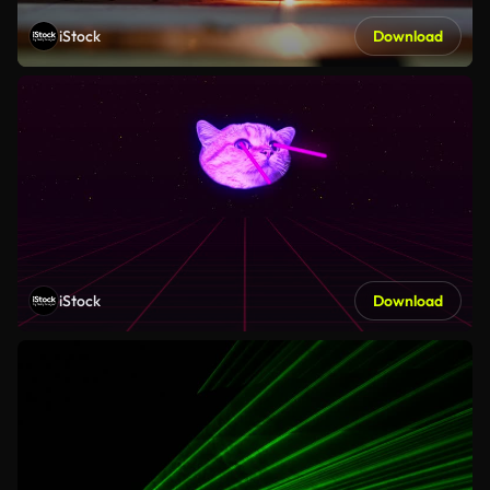
iStock
Download
iStock
Download