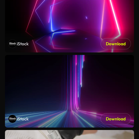
iStock
Download
iStock
Download