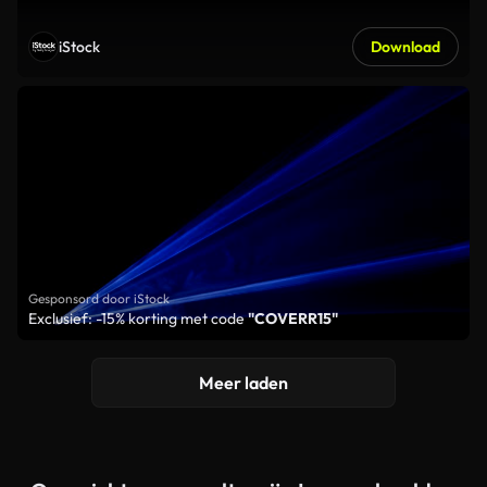
iStock
Download
Gesponsord door iStock
Exclusief: -15% korting met code
"COVERR15"
Meer laden