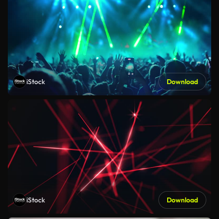
iStock
Download
iStock
Download