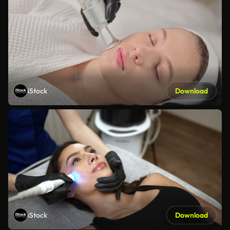
iStock
Download
iStock
Download