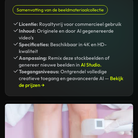
Samenvatting van de beeldmateriaalcollectie
Licentie:
Royaltyvrij voor commercieel gebruik
Inhoud:
Originele en door AI gegenereerde
video's
Specificaties:
Beschikbaar in 4K en HD-
kwaliteit
Aanpassing:
Remix deze stockbeelden of
genereer nieuwe beelden in
AI Studio.
Toegangsniveaus:
Ontgrendel volledige
creatieve toegang en geavanceerde AI —
Bekijk
de prijzen →