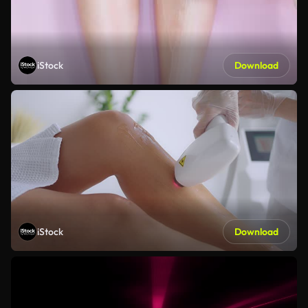
iStock
Download
iStock
Download