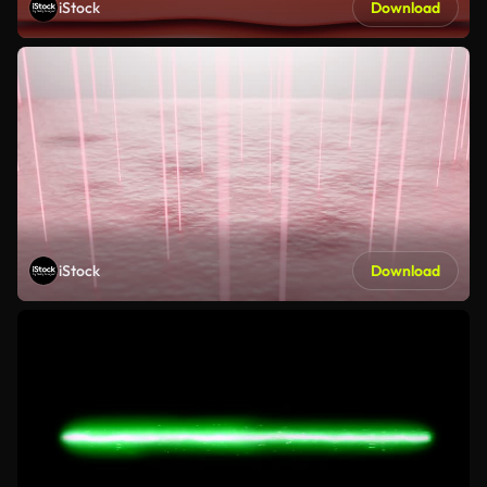
iStock
Download
iStock
Download