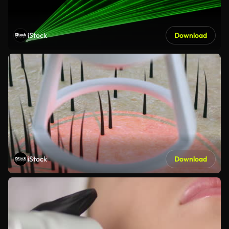
iStock
Download
iStock
Download