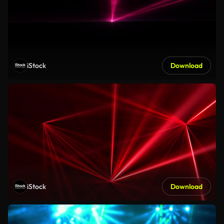
iStock
Download
iStock
Download