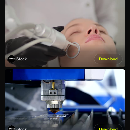
iStock
Download
iStock
Download