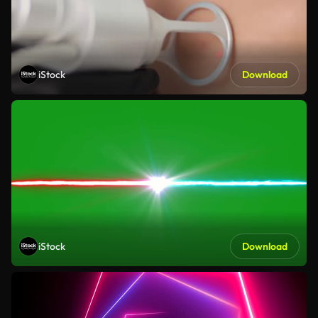
iStock
Download
iStock
Download