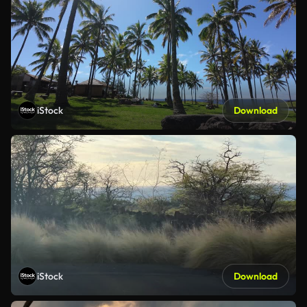
iStock
Download
iStock
Download