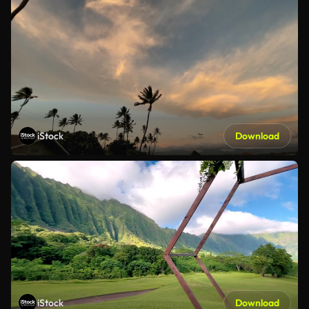
iStock
Download
iStock
Download