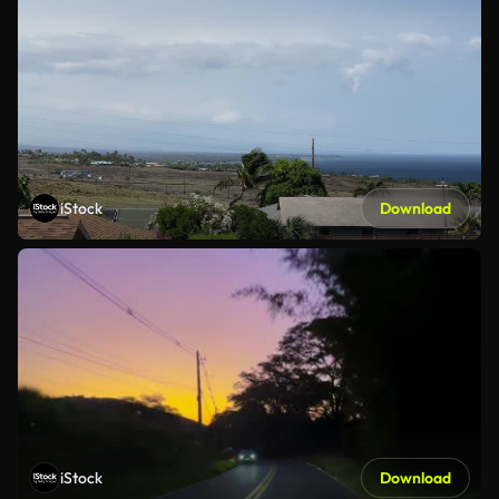
iStock
Download
iStock
Download