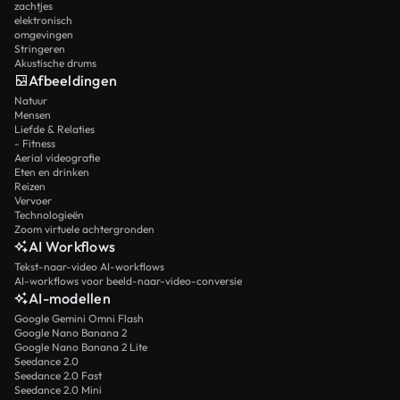
zachtjes
elektronisch
omgevingen
Stringeren
Akustische drums
Afbeeldingen
Natuur
Mensen
Liefde & Relaties
- Fitness
Aerial videografie
Eten en drinken
Reizen
Vervoer
Technologieën
Zoom virtuele achtergronden
AI Workflows
Tekst-naar-video AI-workflows
AI-workflows voor beeld-naar-video-conversie
AI-modellen
Google Gemini Omni Flash
Google Nano Banana 2
Google Nano Banana 2 Lite
Seedance 2.0
Seedance 2.0 Fast
Seedance 2.0 Mini