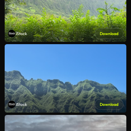
iStock
Download
iStock
Download