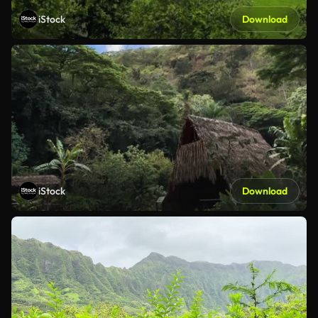
iStock
Download
iStock
Download