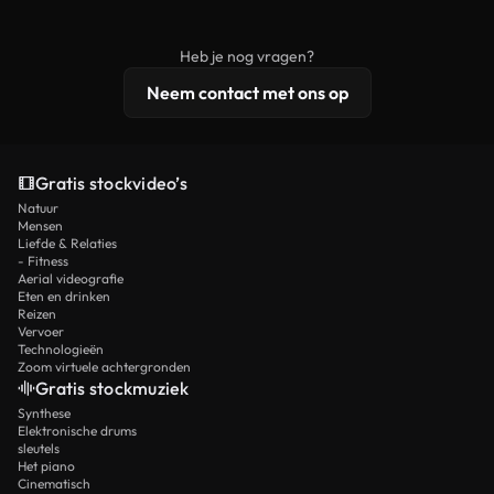
onbewerkt stockmateriaal wordt verspreid.
rechten, terwijl premium content exclusieve
beelden, 4K-resolutie en uitgebreidere
Heb je nog vragen?
licentiebescherming omvat.
Neem contact met ons op
Gratis stockvideo’s
Natuur
Mensen
Liefde & Relaties
- Fitness
Aerial videografie
Eten en drinken
Reizen
Vervoer
Technologieën
Zoom virtuele achtergronden
Gratis stockmuziek
Synthese
Elektronische drums
sleutels
Het piano
Cinematisch