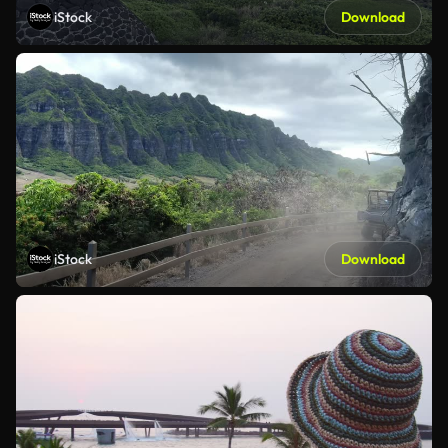
iStock
Download
iStock
Download