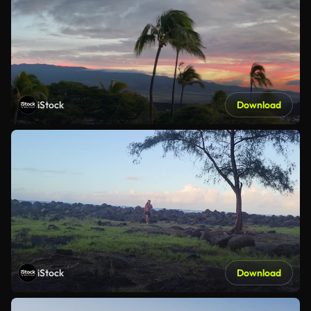
iStock
Download
iStock
Download