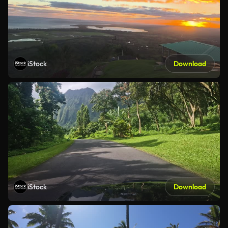
iStock
Download
iStock
Download