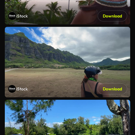
iStock
Download
iStock
Download