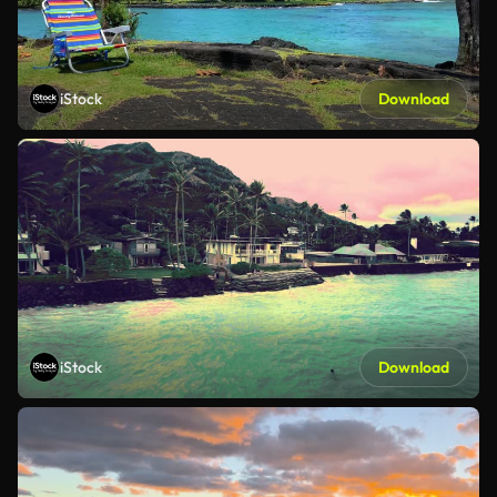
iStock
Download
iStock
Download