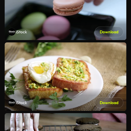
iStock
Download
iStock
Download