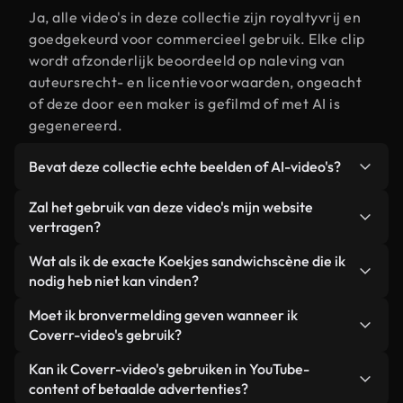
Ja, alle video's in deze collectie zijn royaltyvrij en
goedgekeurd voor commercieel gebruik. Elke clip
wordt afzonderlijk beoordeeld op naleving van
auteursrecht- en licentievoorwaarden, ongeacht
of deze door een maker is gefilmd of met AI is
gegenereerd.
Bevat deze collectie echte beelden of AI-video's?
Beide. Dit is een hybride bibliotheek die bestaat
Zal het gebruik van deze video's mijn website
uit echte, door mensen gefilmde beelden van
vertragen?
Koekjes sandwich, aangevuld met door AI
Niet als u voor onze geoptimaliseerde versies
Wat als ik de exacte Koekjes sandwichscène die ik
gegenereerde video's. Elke video is duidelijk
kiest. Wij bieden lichtgewicht, webklare formaten
nodig heb niet kan vinden?
gelabeld, zodat je altijd weet wat je gebruikt.
die ontworpen zijn voor gebruik op de
Met Coverr AI Studio maak je direct een video.
Moet ik bronvermelding geven wanneer ik
achtergrond. Zo blijft de kwaliteit hoog, worden de
Beschrijf de scène – bijvoorbeeld "Koekjes
Coverr-video's gebruik?
laadtijden geminimaliseerd en worden
sandwich bij zonsondergang" – en de Studio
statistieken zoals LCP verbeterd.
Naamsvermelding is niet vereist. Alle video's in
Kan ik Coverr-video's gebruiken in YouTube-
genereert binnen enkele seconden een
onze stockbibliotheek zijn royaltyvrij en kunnen
content of betaalde advertenties?
gepersonaliseerde video die voldoet aan onze