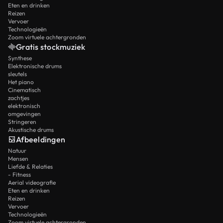
Eten en drinken
Reizen
Vervoer
Technologieën
Zoom virtuele achtergronden
Gratis stockmuziek
Synthese
Elektronische drums
sleutels
Het piano
Cinematisch
zachtjes
elektronisch
omgevingen
Stringeren
Akustische drums
Afbeeldingen
Natuur
Mensen
Liefde & Relaties
- Fitness
Aerial videografie
Eten en drinken
Reizen
Vervoer
Technologieën
Zoom virtuele achtergronden