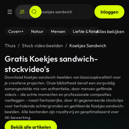
Inloggen
Alles bekijken
Coverr+
Natuur
Mensen
Liefde & Relaties
- Fitness
Thuis
Stock video beelden
Koekjes Sandwich
Gratis Koekjes sandwich-
stockvideo's
Download Koekjes sandwich-beelden van bioscoopkwaliteit voor
je creatieve projecten. Onze bibliotheek bevat een zorgvuldig
samengestelde mix van authentieke, door mensen gefilmde
video's – die echte momenten en professionele composities
vastleggen – naast fantasierijke, door AI gegenereerde stockclips
voor herhalende achtergronden en gestileerde Koekjes sandwich-
beelden. Alle bestanden zijn royaltyvrij en geoptimaliseerd voor
4K-bewerking.
Bekijk alle artikelen