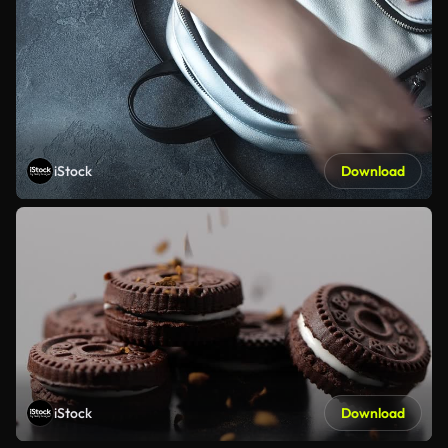
iStock
Download
iStock
Download