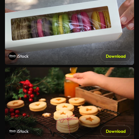
iStock
Download
iStock
Download