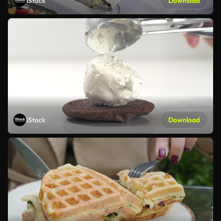
iStock
Download
iStock
Download