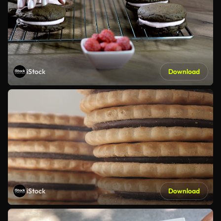
iStock
Download
iStock
Download