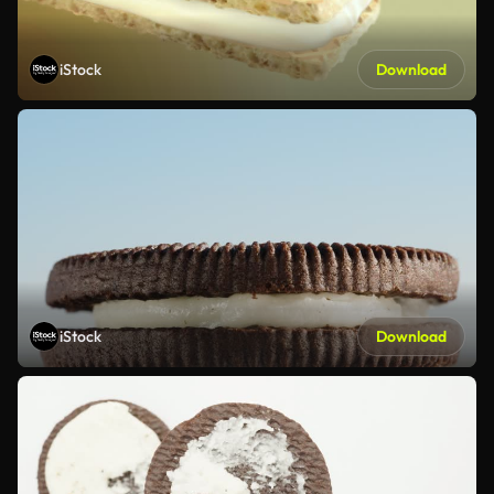
iStock
Download
iStock
Download