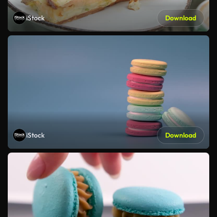
iStock
Download
iStock
Download