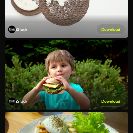
iStock
Download
iStock
Download