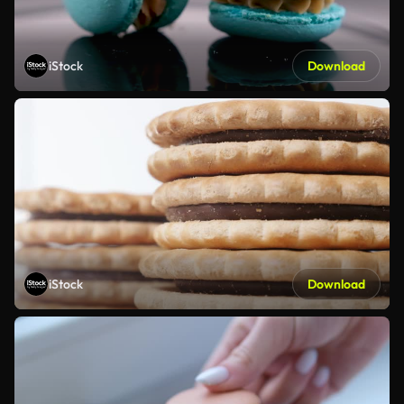
iStock
Download
iStock
Download