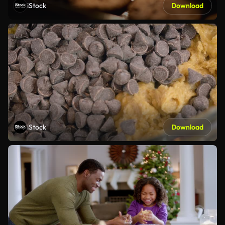
iStock
Download
iStock
Download