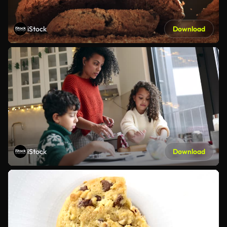
iStock
Download
iStock
Download