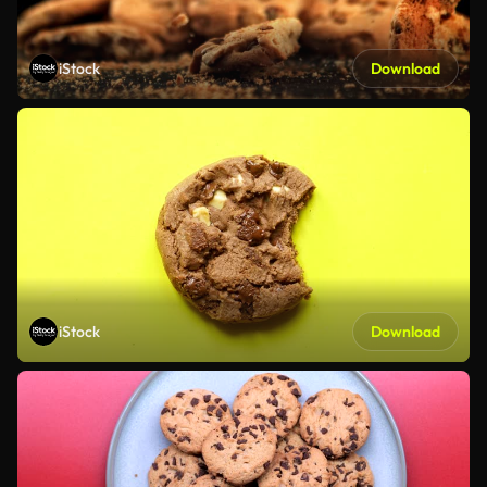
iStock
Download
iStock
Download