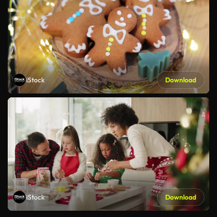
iStock
Download
iStock
Download