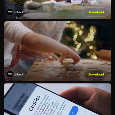
iStock
Download
iStock
Download