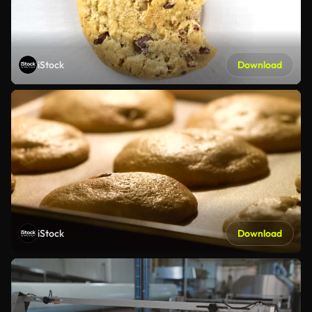
iStock
Download
iStock
Download