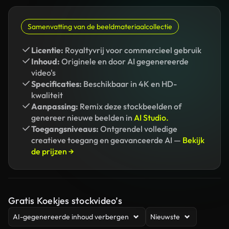
Samenvatting van de beeldmateriaalcollectie
Licentie:
Royaltyvrij voor commercieel gebruik
Inhoud:
Originele en door AI gegenereerde
video's
Specificaties:
Beschikbaar in 4K en HD-
kwaliteit
Aanpassing:
Remix deze stockbeelden of
genereer nieuwe beelden in
AI Studio.
Toegangsniveaus:
Ontgrendel volledige
creatieve toegang en geavanceerde AI —
Bekijk
de prijzen →
Gratis Koekjes stockvideo’s
AI-gegenereerde inhoud verbergen
Nieuwste