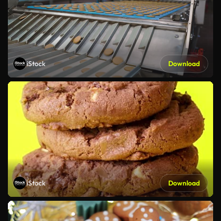
iStock
Download
iStock
Download