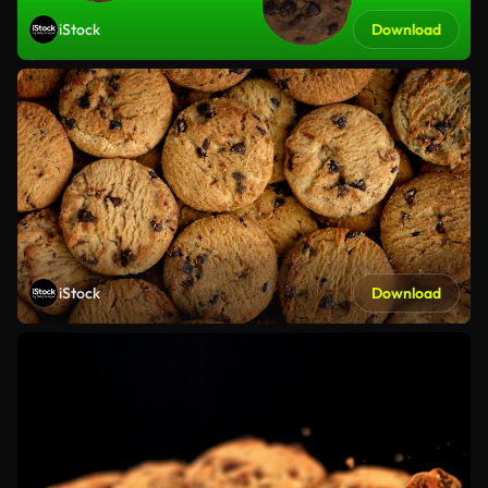
iStock
Download
iStock
Download