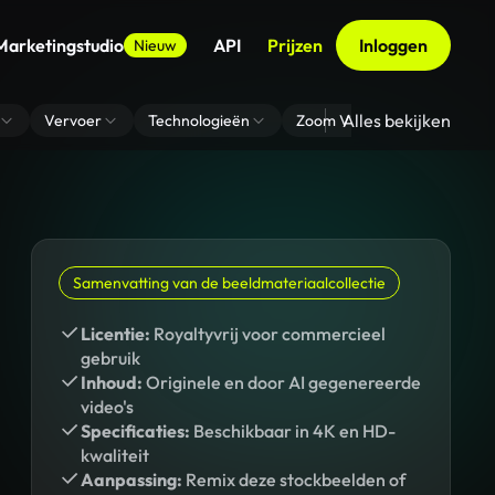
Marketingstudio
API
Prijzen
Inloggen
Nieuw
Alles bekijken
Vervoer
Technologieën
Zoom Virtuele Achtergrond
Samenvatting van de beeldmateriaalcollectie
Licentie:
Royaltyvrij voor commercieel
gebruik
Inhoud:
Originele en door AI gegenereerde
video's
Specificaties:
Beschikbaar in 4K en HD-
kwaliteit
Aanpassing:
Remix deze stockbeelden of