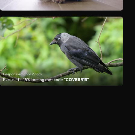
Gesponsord door iStock
Exclusief: -15% korting met code
"COVERR15"