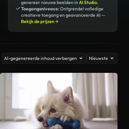
genereer nieuwe beelden in
AI Studio.
Toegangsniveaus:
Ontgrendel volledige
creatieve toegang en geavanceerde AI —
Bekijk de prijzen →
AI-gegenereerde inhoud verbergen
Nieuwste