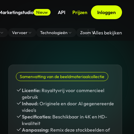
Marketingstudio
API
Prijzen
Inloggen
Nieuw
Alles bekijken
Vervoer
Technologieën
Zoom Virtuele Achtergrond
Samenvatting van de beeldmateriaalcollectie
Licentie:
Royaltyvrij voor commercieel
gebruik
Inhoud:
Originele en door AI gegenereerde
video's
Specificaties:
Beschikbaar in 4K en HD-
kwaliteit
Aanpassing:
Remix deze stockbeelden of