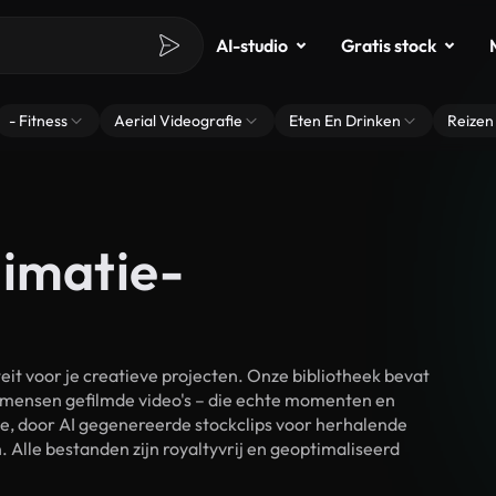
AI-studio
Gratis stock
- Fitness
Aerial Videografie
Eten En Drinken
Reizen
nimatie-
t voor je creatieve projecten. Onze bibliotheek bevat
 mensen gefilmde video's – die echte momenten en
ke, door AI gegenereerde stockclips voor herhalende
Alle bestanden zijn royaltyvrij en geoptimaliseerd