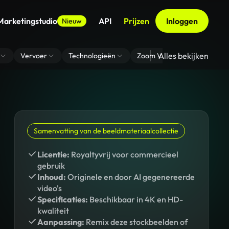
Marketingstudio
API
Prijzen
Inloggen
Nieuw
Alles bekijken
Vervoer
Technologieën
Zoom Virtuele Achtergrond
Samenvatting van de beeldmateriaalcollectie
Licentie:
Royaltyvrij voor commercieel
gebruik
Inhoud:
Originele en door AI gegenereerde
video's
Specificaties:
Beschikbaar in 4K en HD-
kwaliteit
Aanpassing:
Remix deze stockbeelden of