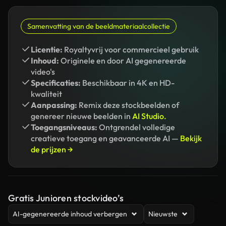
Samenvatting van de beeldmateriaalcollectie
Licentie:
Royaltyvrij voor commercieel gebruik
Inhoud:
Originele en door AI gegenereerde
video's
Specificaties:
Beschikbaar in 4K en HD-
kwaliteit
Aanpassing:
Remix deze stockbeelden of
genereer nieuwe beelden in
AI Studio.
Toegangsniveaus:
Ontgrendel volledige
creatieve toegang en geavanceerde AI —
Bekijk
de prijzen →
Gratis Junioren stockvideo’s
AI-gegenereerde inhoud verbergen
Nieuwste