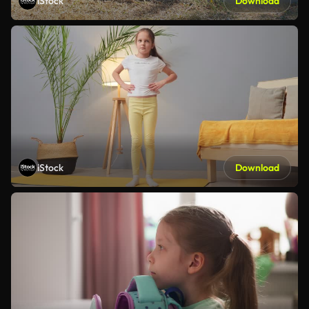
iStock
Download
iStock
Download