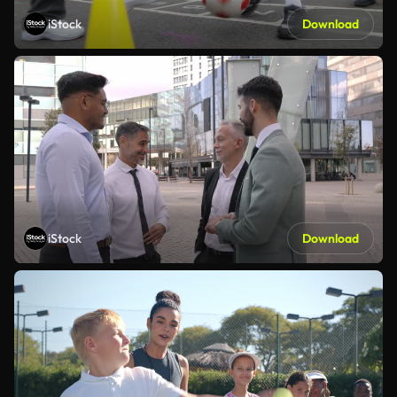
iStock
Download
iStock
Download