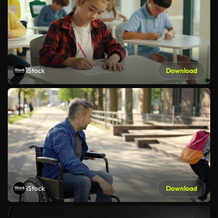
iStock
Download
iStock
Download