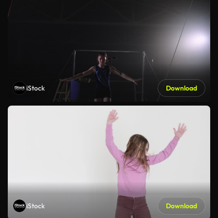
iStock
Download
iStock
Download