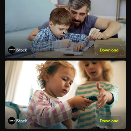
iStock
Download
iStock
Download