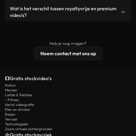
zelf niet doorverkoopt of opnieuw distribueert als
Je krijgt schoon, direct bruikbaar beeldmateriaal.
Ja. Je mag onze video's inkorten, bijsnijden of
Wat is het verschil tussen royaltyvrije en premium
een losstaand product.
remixen. Zorg er wel voor dat het eindproduct
video's?
voldoet aan onze licentievoorwaarden en niet als
Royaltyvrije video's bevatten commerciële
onbewerkt stockmateriaal wordt verspreid.
rechten, terwijl premium content exclusieve
beelden, 4K-resolutie en uitgebreidere
Heb je nog vragen?
licentiebescherming omvat.
Neem contact met ons op
Gratis stockvideo’s
Natuur
Mensen
Liefde & Relaties
- Fitness
Aerial videografie
Eten en drinken
Reizen
Vervoer
Technologieën
Zoom virtuele achtergronden
Gratis stockmuziek