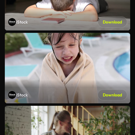
iStock
Download
iStock
Download