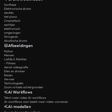
Synthese
Elektronische drums
sleutels
Het piano
Cinematisch
zachtjes
elektronisch
omgevingen
Stringeren
Akustische drums
Afbeeldingen
Natuur
Mensen
Liefde & Relaties
- Fitness
Aerial videografie
Eten en drinken
Reizen
Vervoer
Technologieën
Zoom virtuele achtergronden
AI Workflows
Tekst-naar-video AI-workflows
AI-workflows voor beeld-naar-video-conversie
AI-modellen