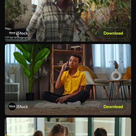
iStock
Download
iStock
Download