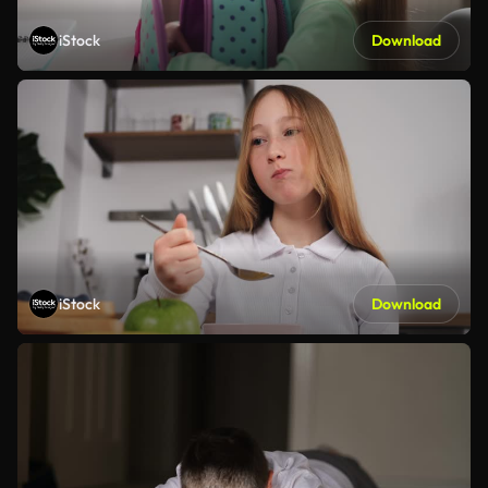
iStock
Download
iStock
Download