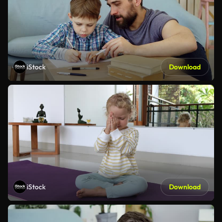
iStock
Download
iStock
Download