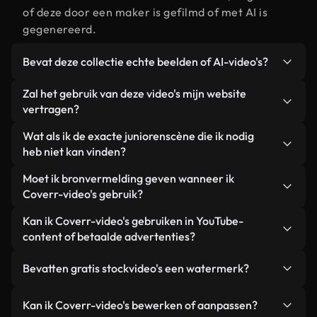
of deze door een maker is gefilmd of met AI is
gegenereerd.
Bevat deze collectie echte beelden of AI-video's?
Beide. Dit is een hybride bibliotheek die bestaat
Zal het gebruik van deze video's mijn website
uit echte, door mensen gefilmde beelden van
vertragen?
junioren, aangevuld met door AI gegenereerde
Niet als u voor onze geoptimaliseerde versies
Wat als ik de exacte juniorenscène die ik nodig
video's. Elke video is duidelijk gelabeld, zodat je
kiest. Wij bieden lichtgewicht, webklare formaten
heb niet kan vinden?
altijd weet wat je gebruikt.
die ontworpen zijn voor gebruik op de
Met Coverr AI Studio maak je direct een video.
Moet ik bronvermelding geven wanneer ik
achtergrond. Zo blijft de kwaliteit hoog, worden de
Beschrijf de scène – bijvoorbeeld "junioren bij
Coverr-video's gebruik?
laadtijden geminimaliseerd en worden
zonsondergang" – en de Studio genereert binnen
statistieken zoals LCP verbeterd.
Naamsvermelding is niet vereist. Alle video's in
Kan ik Coverr-video's gebruiken in YouTube-
enkele seconden een gepersonaliseerde video die
onze stockbibliotheek zijn royaltyvrij en kunnen
content of betaalde advertenties?
voldoet aan onze licentievoorwaarden.
worden gebruikt zonder de maker te vermelden –
Ja. Alle stockbeelden van Coverr kunnen worden
hoewel dit altijd op prijs wordt gesteld.
Bevatten gratis stockvideo's een watermerk?
gebruikt in YouTube-video's met advertentie-
inkomsten, promoties op sociale media en
Nee. Geen van onze gratis video's – of ze nu echt
Kan ik Coverr-video's bewerken of aanpassen?
advertenties van klanten, zolang je de beelden
zijn of door AI gegenereerd – bevat watermerken.