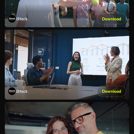
iStock
Download
iStock
Download