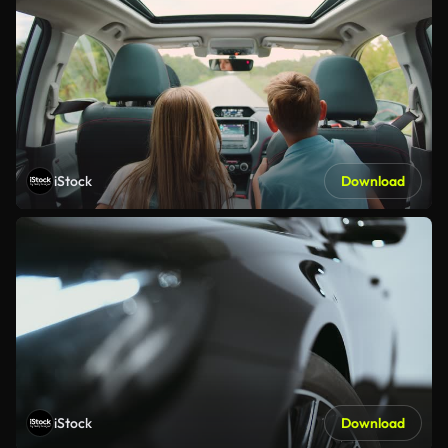
iStock
Download
iStock
Download