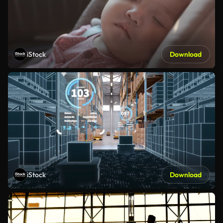
iStock
Download
iStock
Download