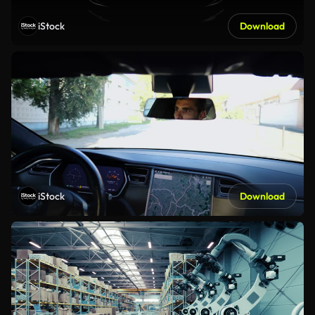
iStock
Download
iStock
Download