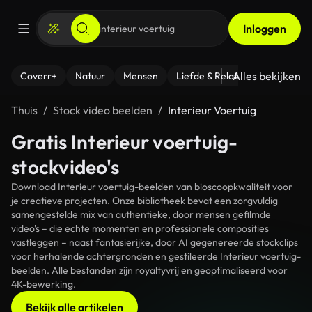
Inloggen
Alles bekijken
Coverr+
Natuur
Mensen
Liefde & Relaties
- Fitness
Thuis
Stock video beelden
Interieur Voertuig
Gratis Interieur voertuig-
stockvideo's
Download Interieur voertuig-beelden van bioscoopkwaliteit voor
je creatieve projecten. Onze bibliotheek bevat een zorgvuldig
samengestelde mix van authentieke, door mensen gefilmde
video's – die echte momenten en professionele composities
vastleggen – naast fantasierijke, door AI gegenereerde stockclips
voor herhalende achtergronden en gestileerde Interieur voertuig-
beelden. Alle bestanden zijn royaltyvrij en geoptimaliseerd voor
4K-bewerking.
Bekijk alle artikelen