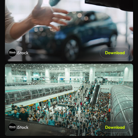
iStock
Download
iStock
Download