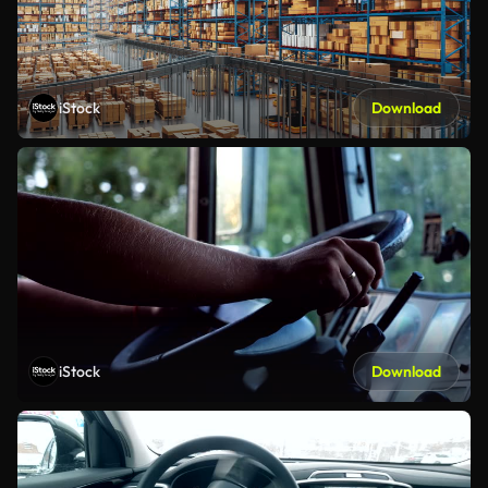
iStock
Download
iStock
Download