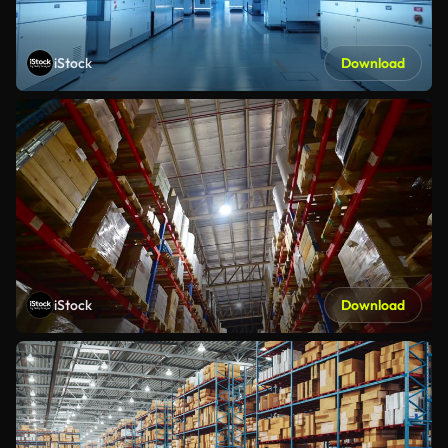
iStock
Download
iStock
Download