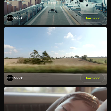
iStock
Download
iStock
Download