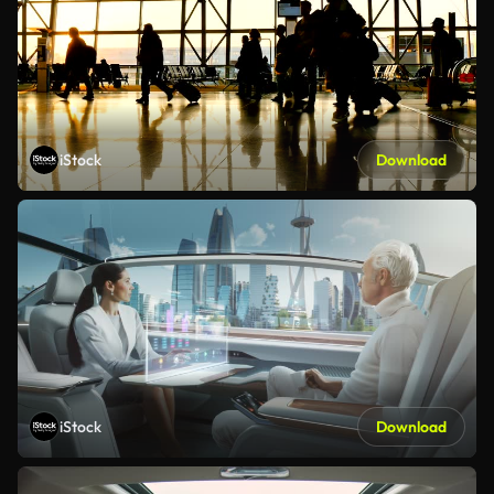
iStock
Download
iStock
Download