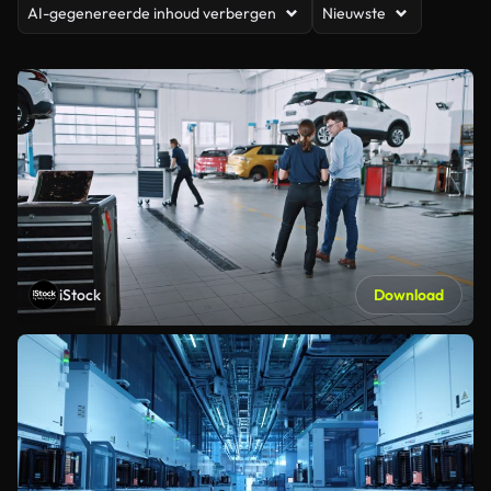
AI-gegenereerde inhoud verbergen
Nieuwste
iStock
Download