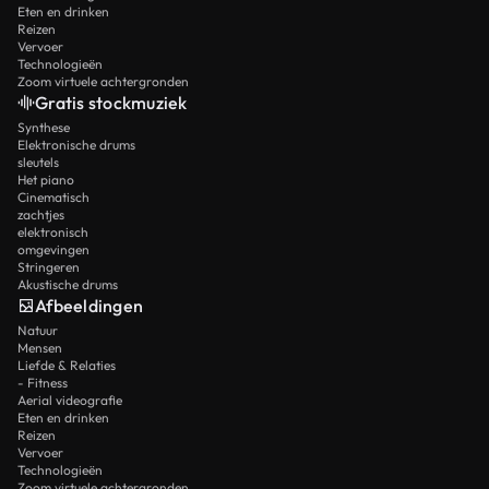
Eten en drinken
Reizen
Vervoer
Technologieën
Zoom virtuele achtergronden
Gratis stockmuziek
Synthese
Elektronische drums
sleutels
Het piano
Cinematisch
zachtjes
elektronisch
omgevingen
Stringeren
Akustische drums
Afbeeldingen
Natuur
Mensen
Liefde & Relaties
- Fitness
Aerial videografie
Eten en drinken
Reizen
Vervoer
Technologieën
Zoom virtuele achtergronden