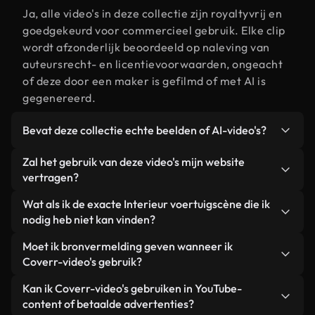
Ja, alle video's in deze collectie zijn royaltyvrij en
goedgekeurd voor commercieel gebruik. Elke clip
wordt afzonderlijk beoordeeld op naleving van
auteursrecht- en licentievoorwaarden, ongeacht
of deze door een maker is gefilmd of met AI is
gegenereerd.
Bevat deze collectie echte beelden of AI-video's?
Beide. Dit is een hybride bibliotheek die bestaat
Zal het gebruik van deze video's mijn website
uit echte, door mensen gefilmde beelden van
vertragen?
Interieur voertuig, aangevuld met door AI
Niet als u voor onze geoptimaliseerde versies
Wat als ik de exacte Interieur voertuigscène die ik
gegenereerde video's. Elke video is duidelijk
kiest. Wij bieden lichtgewicht, webklare formaten
nodig heb niet kan vinden?
gelabeld, zodat je altijd weet wat je gebruikt.
die ontworpen zijn voor gebruik op de
Met Coverr AI Studio maak je direct een video.
Moet ik bronvermelding geven wanneer ik
achtergrond. Zo blijft de kwaliteit hoog, worden de
Beschrijf de scène – bijvoorbeeld "Interieur
Coverr-video's gebruik?
laadtijden geminimaliseerd en worden
voertuig bij zonsondergang" – en de Studio
statistieken zoals LCP verbeterd.
Naamsvermelding is niet vereist. Alle video's in
Kan ik Coverr-video's gebruiken in YouTube-
genereert binnen enkele seconden een
onze stockbibliotheek zijn royaltyvrij en kunnen
content of betaalde advertenties?
gepersonaliseerde video die voldoet aan onze