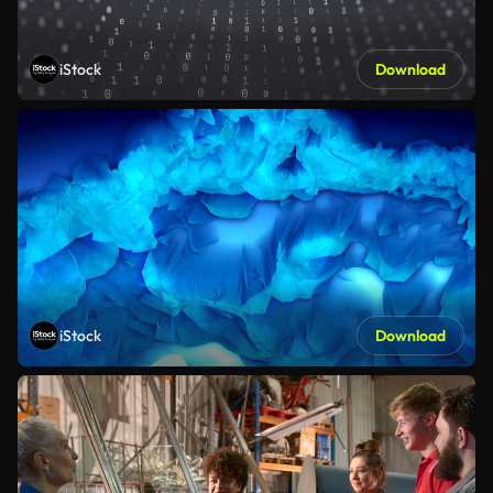
iStock
Download
iStock
Download