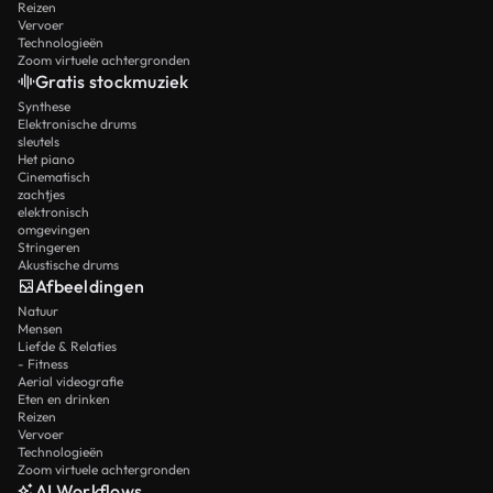
Reizen
Vervoer
Technologieën
Zoom virtuele achtergronden
Gratis stockmuziek
Synthese
Elektronische drums
sleutels
Het piano
Cinematisch
zachtjes
elektronisch
omgevingen
Stringeren
Akustische drums
Afbeeldingen
Natuur
Mensen
Liefde & Relaties
- Fitness
Aerial videografie
Eten en drinken
Reizen
Vervoer
Technologieën
Zoom virtuele achtergronden
AI Workflows