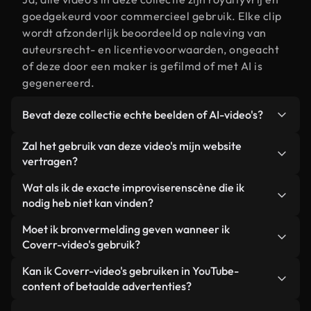
goedgekeurd voor commercieel gebruik. Elke clip
wordt afzonderlijk beoordeeld op naleving van
auteursrecht- en licentievoorwaarden, ongeacht
of deze door een maker is gefilmd of met AI is
gegenereerd.
Bevat deze collectie echte beelden of AI-video's?
Beide. Dit is een hybride bibliotheek die bestaat
Zal het gebruik van deze video's mijn website
uit echte, door mensen gefilmde beelden van
vertragen?
improviseren, aangevuld met door AI
Niet als u voor onze geoptimaliseerde versies
Wat als ik de exacte improviserenscène die ik
gegenereerde video's. Elke video is duidelijk
kiest. Wij bieden lichtgewicht, webklare formaten
nodig heb niet kan vinden?
gelabeld, zodat je altijd weet wat je gebruikt.
die ontworpen zijn voor gebruik op de
Met Coverr AI Studio maak je direct een video.
Moet ik bronvermelding geven wanneer ik
achtergrond. Zo blijft de kwaliteit hoog, worden de
Beschrijf de scène – bijvoorbeeld "improviseren bij
Coverr-video's gebruik?
laadtijden geminimaliseerd en worden
zonsondergang" – en de Studio genereert binnen
statistieken zoals LCP verbeterd.
Naamsvermelding is niet vereist. Alle video's in
Kan ik Coverr-video's gebruiken in YouTube-
enkele seconden een gepersonaliseerde video die
onze stockbibliotheek zijn royaltyvrij en kunnen
content of betaalde advertenties?
voldoet aan onze licentievoorwaarden.
worden gebruikt zonder de maker te vermelden –
Ja. Alle stockbeelden van Coverr kunnen worden