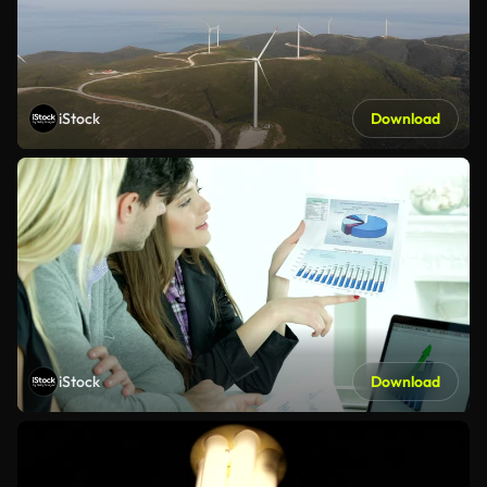
iStock
Download
iStock
Download