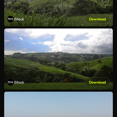
iStock
Download
iStock
Download