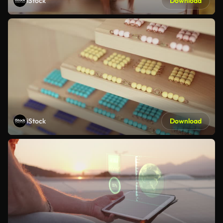
iStock
Download
iStock
Download