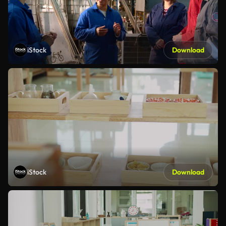
iStock
Download
iStock
Download