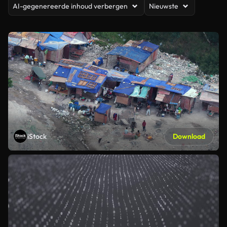
AI-gegenereerde inhoud verbergen
Nieuwste
iStock
Download