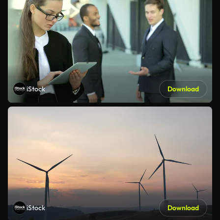
iStock
Download
iStock
Download