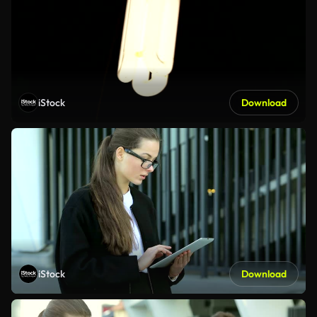
iStock
Download
iStock
Download