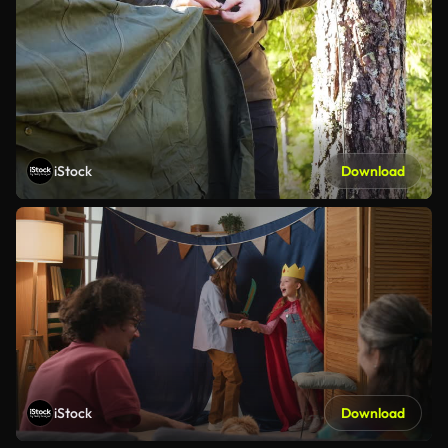
iStock
Download
iStock
Download