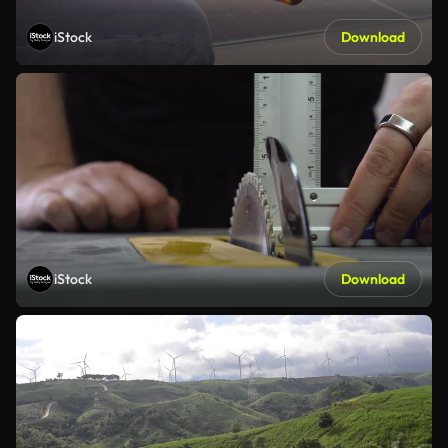
iStock
Download
iStock
Download