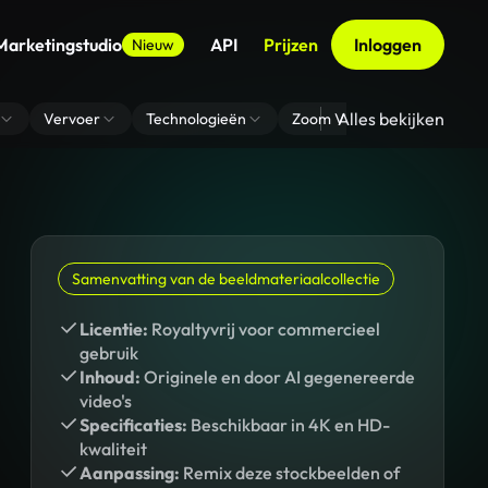
Marketingstudio
API
Prijzen
Inloggen
Nieuw
Alles bekijken
Vervoer
Technologieën
Zoom Virtuele Achtergrond
Samenvatting van de beeldmateriaalcollectie
Licentie:
Royaltyvrij voor commercieel
gebruik
Inhoud:
Originele en door AI gegenereerde
video's
Specificaties:
Beschikbaar in 4K en HD-
kwaliteit
Aanpassing:
Remix deze stockbeelden of