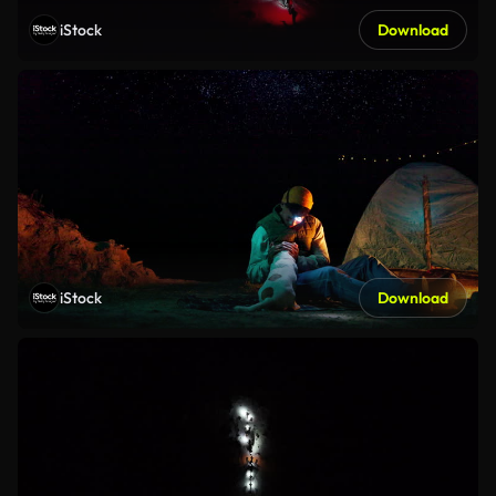
iStock
Download
iStock
Download