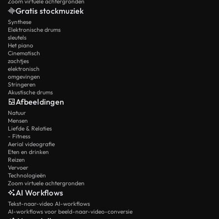
Zoom virtuele achtergronden
Gratis stockmuziek
Synthese
Elektronische drums
sleutels
Het piano
Cinematisch
zachtjes
elektronisch
omgevingen
Stringeren
Akustische drums
Afbeeldingen
Natuur
Mensen
Liefde & Relaties
- Fitness
Aerial videografie
Eten en drinken
Reizen
Vervoer
Technologieën
Zoom virtuele achtergronden
AI Workflows
Tekst-naar-video AI-workflows
AI-workflows voor beeld-naar-video-conversie