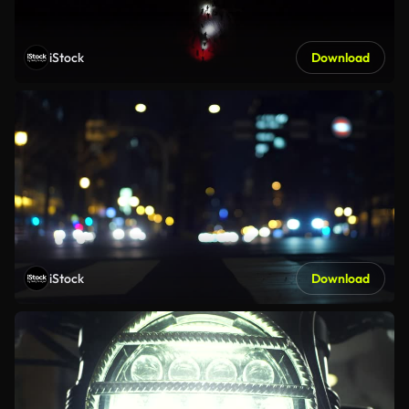
iStock
Download
iStock
Download