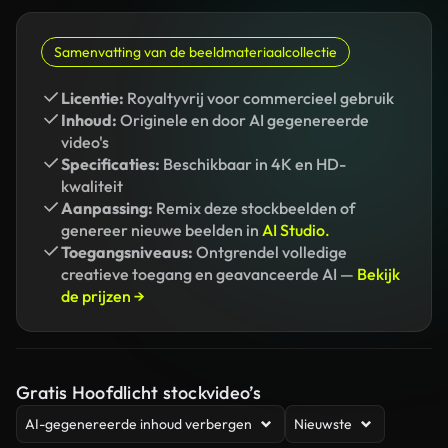
Samenvatting van de beeldmateriaalcollectie
Licentie:
Royaltyvrij voor commercieel gebruik
Inhoud:
Originele en door AI gegenereerde
video's
Specificaties:
Beschikbaar in 4K en HD-
kwaliteit
Aanpassing:
Remix deze stockbeelden of
genereer nieuwe beelden in
AI Studio.
Toegangsniveaus:
Ontgrendel volledige
creatieve toegang en geavanceerde AI —
Bekijk
de prijzen →
Gratis Hoofdlicht stockvideo’s
AI-gegenereerde inhoud verbergen
Nieuwste