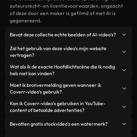
auteursrecht- en licentievoorwaarden, ongeacht
of deze door een maker is gefilmd of met AI is
gegenereerd.
Bevat deze collectie echte beelden of AI-video's?
Beide. Dit is een hybride bibliotheek die bestaat
Zal het gebruik van deze video's mijn website
uit echte, door mensen gefilmde beelden van
vertragen?
Hoofdlicht, aangevuld met door AI gegenereerde
Niet als u voor onze geoptimaliseerde versies
Wat als ik de exacte Hoofdlichtscène die ik nodig
video's. Elke video is duidelijk gelabeld, zodat je
kiest. Wij bieden lichtgewicht, webklare formaten
heb niet kan vinden?
altijd weet wat je gebruikt.
die ontworpen zijn voor gebruik op de
Met Coverr AI Studio maak je direct een video.
Moet ik bronvermelding geven wanneer ik
achtergrond. Zo blijft de kwaliteit hoog, worden de
Beschrijf de scène – bijvoorbeeld "Hoofdlicht bij
Coverr-video's gebruik?
laadtijden geminimaliseerd en worden
zonsondergang" – en de Studio genereert binnen
statistieken zoals LCP verbeterd.
Naamsvermelding is niet vereist. Alle video's in
Kan ik Coverr-video's gebruiken in YouTube-
enkele seconden een gepersonaliseerde video die
onze stockbibliotheek zijn royaltyvrij en kunnen
content of betaalde advertenties?
voldoet aan onze licentievoorwaarden.
worden gebruikt zonder de maker te vermelden –
Ja. Alle stockbeelden van Coverr kunnen worden
hoewel dit altijd op prijs wordt gesteld.
Bevatten gratis stockvideo's een watermerk?
gebruikt in YouTube-video's met advertentie-
inkomsten, promoties op sociale media en
Nee. Geen van onze gratis video's – of ze nu echt