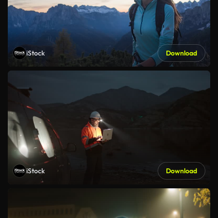
iStock
Download
iStock
Download