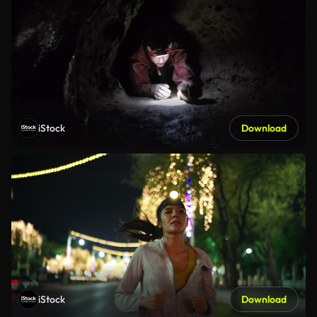
iStock
Download
iStock
Download