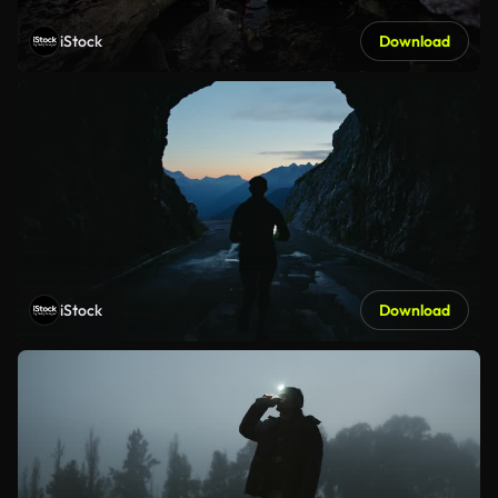
iStock
Download
iStock
Download