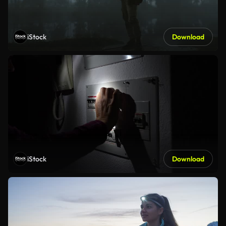
iStock
Download
iStock
Download