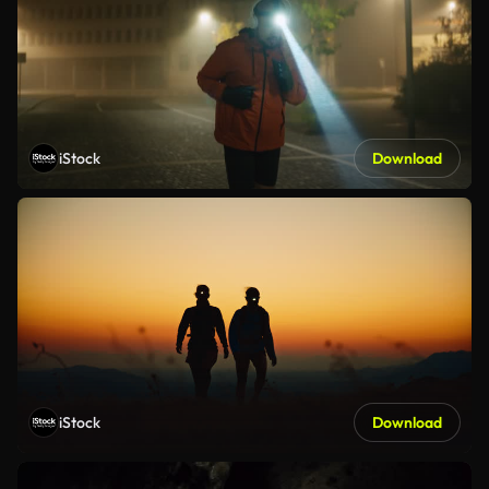
iStock
Download
iStock
Download