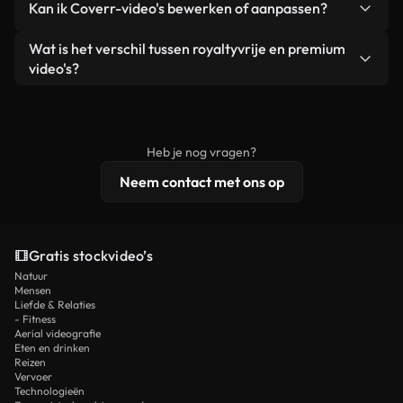
Kan ik Coverr-video's bewerken of aanpassen?
advertenties van klanten, zolang je de beelden
zijn of door AI gegenereerd – bevat watermerken.
zelf niet doorverkoopt of opnieuw distribueert als
Je krijgt schoon, direct bruikbaar beeldmateriaal.
Ja. Je mag onze video's inkorten, bijsnijden of
Wat is het verschil tussen royaltyvrije en premium
een losstaand product.
remixen. Zorg er wel voor dat het eindproduct
video's?
voldoet aan onze licentievoorwaarden en niet als
Royaltyvrije video's bevatten commerciële
onbewerkt stockmateriaal wordt verspreid.
rechten, terwijl premium content exclusieve
beelden, 4K-resolutie en uitgebreidere
Heb je nog vragen?
licentiebescherming omvat.
Neem contact met ons op
Gratis stockvideo’s
Natuur
Mensen
Liefde & Relaties
- Fitness
Aerial videografie
Eten en drinken
Reizen
Vervoer
Technologieën