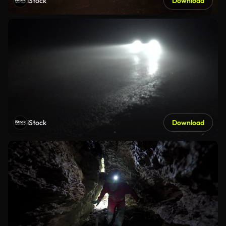
iStock
Download
iStock
Download