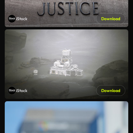
iStock
Download
iStock
Download