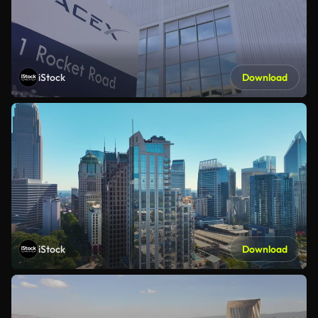
iStock
Download
iStock
Download