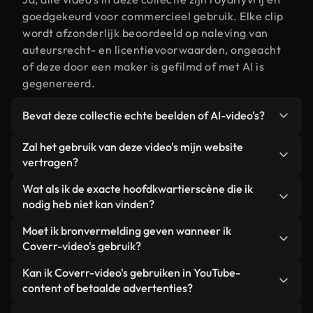
goedgekeurd voor commercieel gebruik. Elke clip
wordt afzonderlijk beoordeeld op naleving van
auteursrecht- en licentievoorwaarden, ongeacht
of deze door een maker is gefilmd of met AI is
gegenereerd.
Bevat deze collectie echte beelden of AI-video's?
Beide. Dit is een hybride bibliotheek die bestaat
Zal het gebruik van deze video's mijn website
uit echte, door mensen gefilmde beelden van
vertragen?
hoofdkwartier, aangevuld met door AI
Niet als u voor onze geoptimaliseerde versies
Wat als ik de exacte hoofdkwartierscène die ik
gegenereerde video's. Elke video is duidelijk
kiest. Wij bieden lichtgewicht, webklare formaten
nodig heb niet kan vinden?
gelabeld, zodat je altijd weet wat je gebruikt.
die ontworpen zijn voor gebruik op de
Met Coverr AI Studio maak je direct een video.
Moet ik bronvermelding geven wanneer ik
achtergrond. Zo blijft de kwaliteit hoog, worden de
Beschrijf de scène – bijvoorbeeld "hoofdkwartier
Coverr-video's gebruik?
laadtijden geminimaliseerd en worden
bij zonsondergang" – en de Studio genereert
statistieken zoals LCP verbeterd.
Naamsvermelding is niet vereist. Alle video's in
Kan ik Coverr-video's gebruiken in YouTube-
binnen enkele seconden een gepersonaliseerde
onze stockbibliotheek zijn royaltyvrij en kunnen
content of betaalde advertenties?
video die voldoet aan onze licentievoorwaarden.
worden gebruikt zonder de maker te vermelden –
Ja. Alle stockbeelden van Coverr kunnen worden