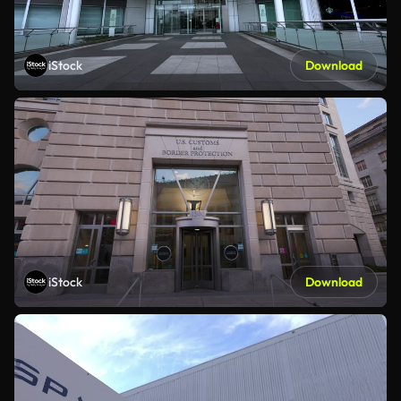
iStock
Download
iStock
Download