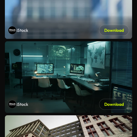
iStock
Download
iStock
Download