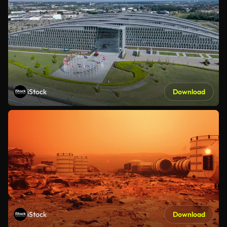
iStock
Download
iStock
Download