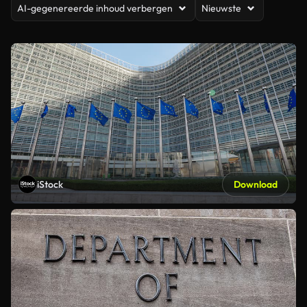
AI-gegenereerde inhoud verbergen
Nieuwste
iStock
Download