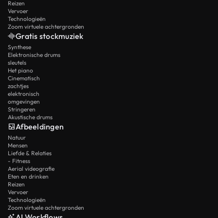
Reizen
Vervoer
Technologieën
Zoom virtuele achtergronden
Gratis stockmuziek
Synthese
Elektronische drums
sleutels
Het piano
Cinematisch
zachtjes
elektronisch
omgevingen
Stringeren
Akustische drums
Afbeeldingen
Natuur
Mensen
Liefde & Relaties
- Fitness
Aerial videografie
Eten en drinken
Reizen
Vervoer
Technologieën
Zoom virtuele achtergronden
AI Workflows