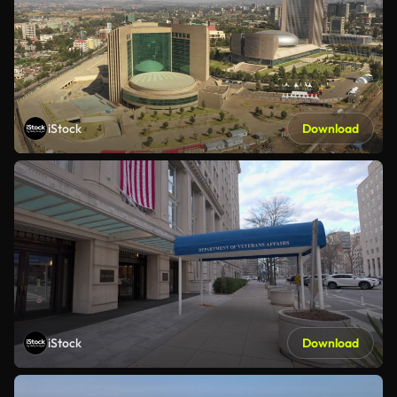
iStock
Download
iStock
Download