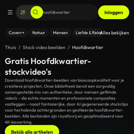
Inloggen
Alles bekijken
Coverr+
Natuur
Mensen
Liefde & Relaties
- Fitness
Thuis
Stock video beelden
Hoofdkwartier
Gratis Hoofdkwartier-
stockvideo's
Download hoofdkwartier-beelden van bioscoopkwaliteit voor je
creatieve projecten. Onze bibliotheek bevat een zorgvuldig
samengestelde mix van authentieke, door mensen gefilmde
video's – die echte momenten en professionele composities
vastleggen – naast fantasierijke, door AI gegenereerde stockclips
voor herhalende achtergronden en gestileerde hoofdkwartier-
beelden. Alle bestanden zijn royaltyvrij en geoptimaliseerd voor
4K-bewerking.
Bekijk alle artikelen