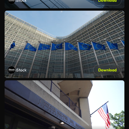
iStock
Download
iStock
Download