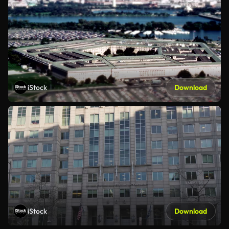
iStock
Download
iStock
Download