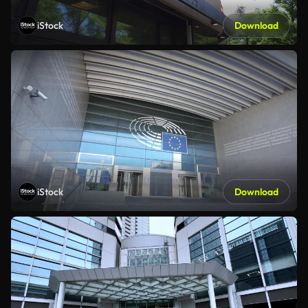
iStock
Download
iStock
Download