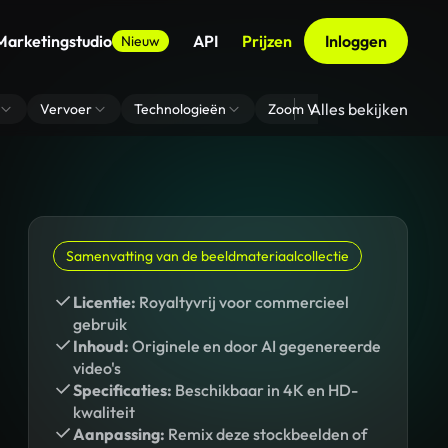
Marketingstudio
API
Prijzen
Inloggen
Nieuw
Alles bekijken
Vervoer
Technologieën
Zoom Virtuele Achtergrond
Samenvatting van de beeldmateriaalcollectie
Licentie:
Royaltyvrij voor commercieel
gebruik
Inhoud:
Originele en door AI gegenereerde
video's
Specificaties:
Beschikbaar in 4K en HD-
kwaliteit
Aanpassing:
Remix deze stockbeelden of