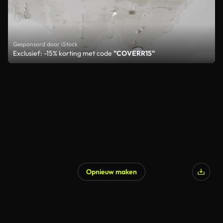
Gesponsord door iStock
Exclusief: -15% korting met code
"COVERR15"
Opnieuw maken