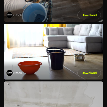
iStock
Download
iStock
Download