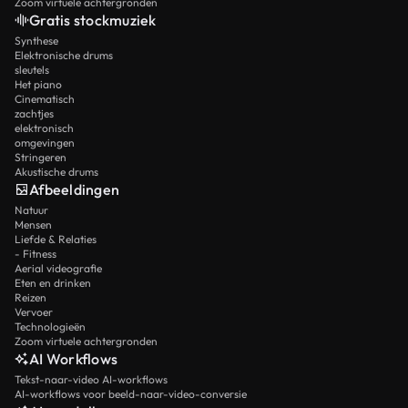
Zoom virtuele achtergronden
Gratis stockmuziek
Synthese
Elektronische drums
sleutels
Het piano
Cinematisch
zachtjes
elektronisch
omgevingen
Stringeren
Akustische drums
Afbeeldingen
Natuur
Mensen
Liefde & Relaties
- Fitness
Aerial videografie
Eten en drinken
Reizen
Vervoer
Technologieën
Zoom virtuele achtergronden
AI Workflows
Tekst-naar-video AI-workflows
AI-workflows voor beeld-naar-video-conversie