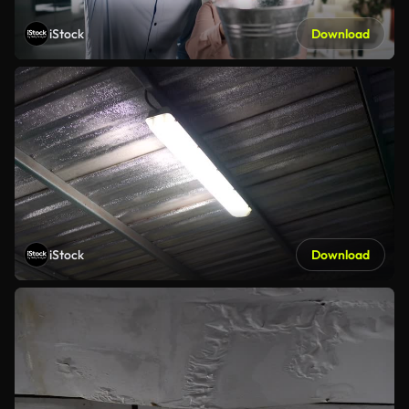
iStock
Download
iStock
Download