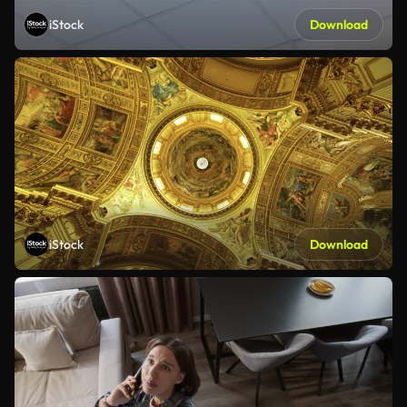
iStock
Download
iStock
Download