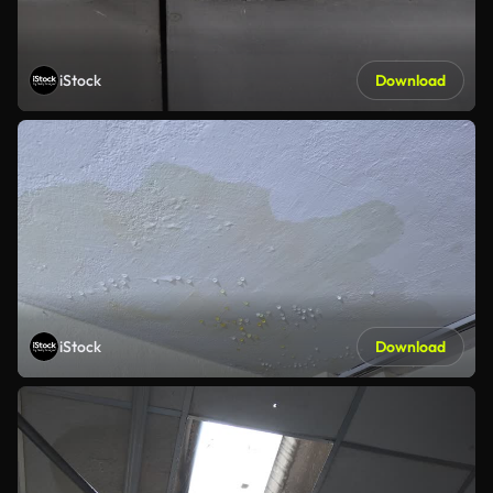
iStock
Download
iStock
Download