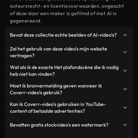
auteursrecht- en licentievoorwaarden, ongeacht
of deze door een maker is gefilmd of met AI is
gegenereerd.
Bevat deze collectie echte beelden of AI-video's?
Beide. Dit is een hybride bibliotheek die bestaat
Zal het gebruik van deze video's mijn website
uit echte, door mensen gefilmde beelden van Het
vertragen?
plafond, aangevuld met door AI gegenereerde
Niet als u voor onze geoptimaliseerde versies
Wat als ik de exacte Het plafondscène die ik nodig
video's. Elke video is duidelijk gelabeld, zodat je
kiest. Wij bieden lichtgewicht, webklare formaten
heb niet kan vinden?
altijd weet wat je gebruikt.
die ontworpen zijn voor gebruik op de
Met Coverr AI Studio maak je direct een video.
Moet ik bronvermelding geven wanneer ik
achtergrond. Zo blijft de kwaliteit hoog, worden de
Beschrijf de scène – bijvoorbeeld "Het plafond bij
Coverr-video's gebruik?
laadtijden geminimaliseerd en worden
zonsondergang" – en de Studio genereert binnen
statistieken zoals LCP verbeterd.
Naamsvermelding is niet vereist. Alle video's in
Kan ik Coverr-video's gebruiken in YouTube-
enkele seconden een gepersonaliseerde video die
onze stockbibliotheek zijn royaltyvrij en kunnen
content of betaalde advertenties?
voldoet aan onze licentievoorwaarden.
worden gebruikt zonder de maker te vermelden –
Ja. Alle stockbeelden van Coverr kunnen worden
hoewel dit altijd op prijs wordt gesteld.
Bevatten gratis stockvideo's een watermerk?
gebruikt in YouTube-video's met advertentie-
inkomsten, promoties op sociale media en
Nee. Geen van onze gratis video's – of ze nu echt