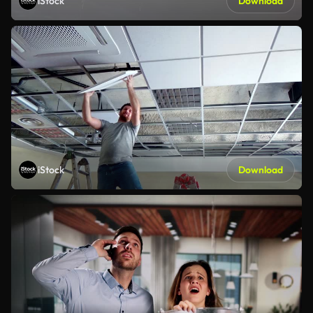
iStock
Download
iStock
Download