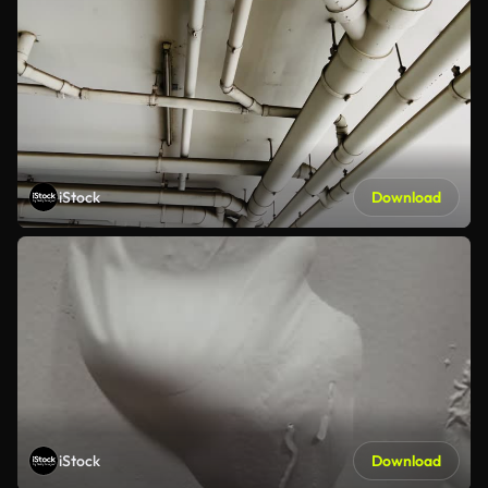
iStock
Download
iStock
Download