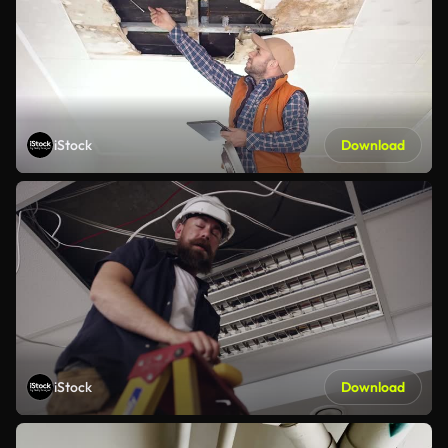
iStock
Download
iStock
Download