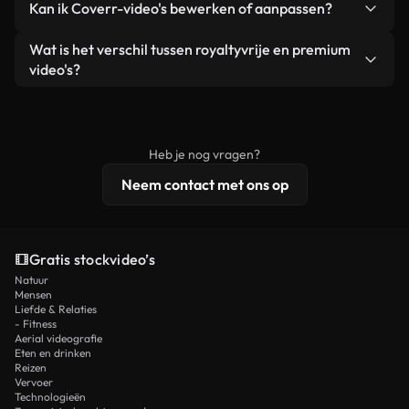
Kan ik Coverr-video's bewerken of aanpassen?
advertenties van klanten, zolang je de beelden
zijn of door AI gegenereerd – bevat watermerken.
zelf niet doorverkoopt of opnieuw distribueert als
Je krijgt schoon, direct bruikbaar beeldmateriaal.
Ja. Je mag onze video's inkorten, bijsnijden of
Wat is het verschil tussen royaltyvrije en premium
een losstaand product.
remixen. Zorg er wel voor dat het eindproduct
video's?
voldoet aan onze licentievoorwaarden en niet als
Royaltyvrije video's bevatten commerciële
onbewerkt stockmateriaal wordt verspreid.
rechten, terwijl premium content exclusieve
beelden, 4K-resolutie en uitgebreidere
Heb je nog vragen?
licentiebescherming omvat.
Neem contact met ons op
Gratis stockvideo’s
Natuur
Mensen
Liefde & Relaties
- Fitness
Aerial videografie
Eten en drinken
Reizen
Vervoer
Technologieën