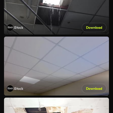
iStock
Download
iStock
Download