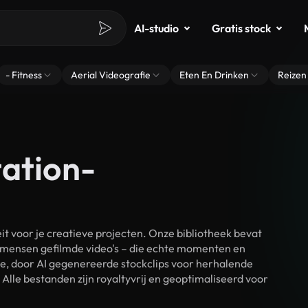
AI-studio
Gratis stock
- Fitness
Aerial Videografie
Eten En Drinken
Reizen
tation-
 voor je creatieve projecten. Onze bibliotheek bevat
 mensen gefilmde video's – die echte momenten en
ke, door AI gegenereerde stockclips voor herhalende
lle bestanden zijn royaltyvrij en geoptimaliseerd voor