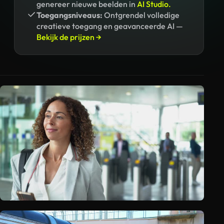
genereer nieuwe beelden in
AI Studio.
Toegangsniveaus:
Ontgrendel volledige
creatieve toegang en geavanceerde AI —
Bekijk de prijzen →