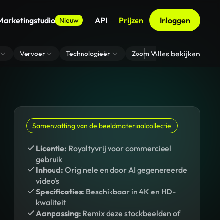
Marketingstudio
API
Prijzen
Inloggen
Nieuw
Alles bekijken
Vervoer
Technologieën
Zoom Virtuele Achtergrond
Samenvatting van de beeldmateriaalcollectie
Licentie:
Royaltyvrij voor commercieel
gebruik
Inhoud:
Originele en door AI gegenereerde
video's
Specificaties:
Beschikbaar in 4K en HD-
kwaliteit
Aanpassing:
Remix deze stockbeelden of