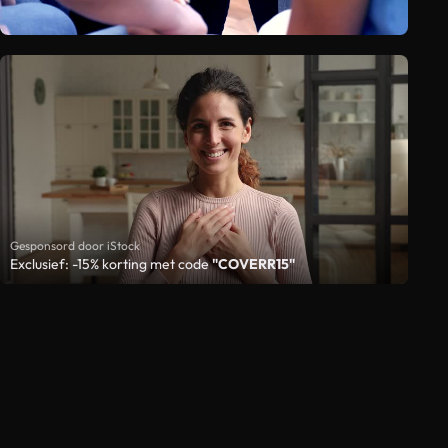
Gesponsord door iStock
Exclusief: -15% korting met code
"COVERR15"