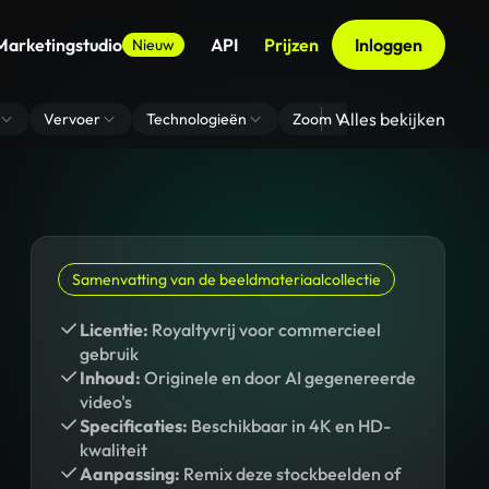
Marketingstudio
API
Prijzen
Inloggen
Nieuw
Alles bekijken
Vervoer
Technologieën
Zoom Virtuele Achtergrond
Samenvatting van de beeldmateriaalcollectie
Licentie:
Royaltyvrij voor commercieel
gebruik
Inhoud:
Originele en door AI gegenereerde
video's
Specificaties:
Beschikbaar in 4K en HD-
kwaliteit
Aanpassing:
Remix deze stockbeelden of