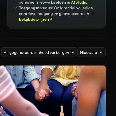
genereer nieuwe beelden in
AI Studio.
Toegangsniveaus:
Ontgrendel volledige
creatieve toegang en geavanceerde AI —
Bekijk de prijzen →
AI-gegenereerde inhoud verbergen
Nieuwste