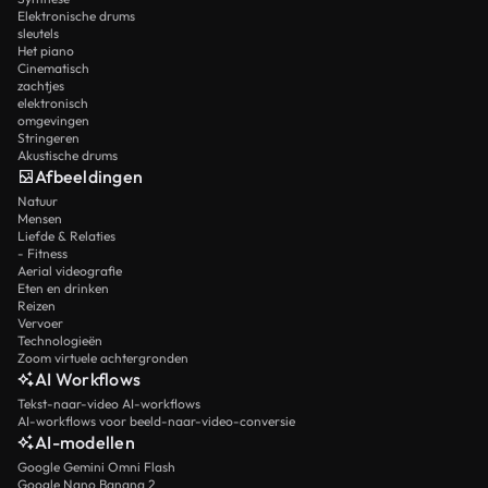
Elektronische drums
sleutels
Het piano
Cinematisch
zachtjes
elektronisch
omgevingen
Stringeren
Akustische drums
Afbeeldingen
Natuur
Mensen
Liefde & Relaties
- Fitness
Aerial videografie
Eten en drinken
Reizen
Vervoer
Technologieën
Zoom virtuele achtergronden
AI Workflows
Tekst-naar-video AI-workflows
AI-workflows voor beeld-naar-video-conversie
AI-modellen
Google Gemini Omni Flash
Google Nano Banana 2