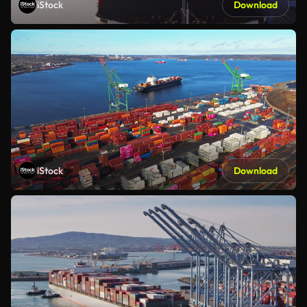
iStock
Download
iStock
Download