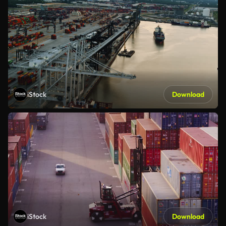
iStock
Download
iStock
Download