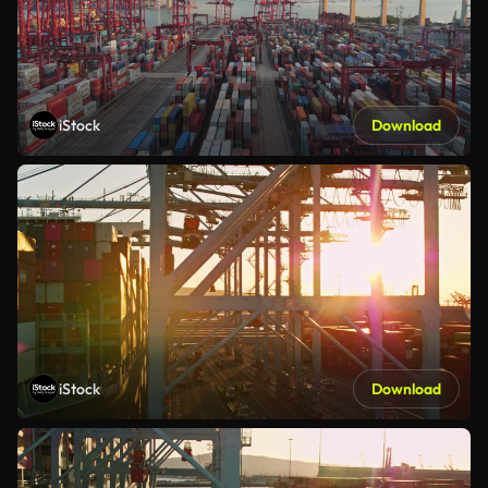
iStock
Download
iStock
Download