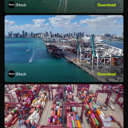
iStock
Download
iStock
Download