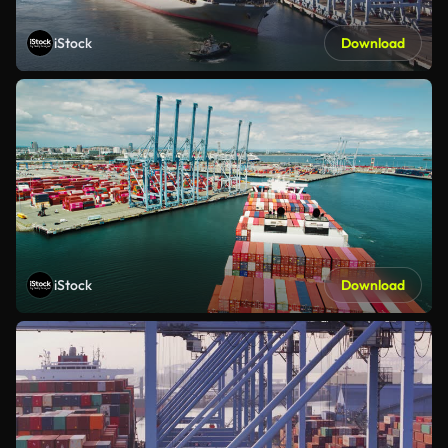
iStock
Download
iStock
Download