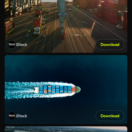
iStock
Download
iStock
Download