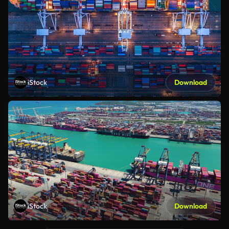
iStock
Download
iStock
Download