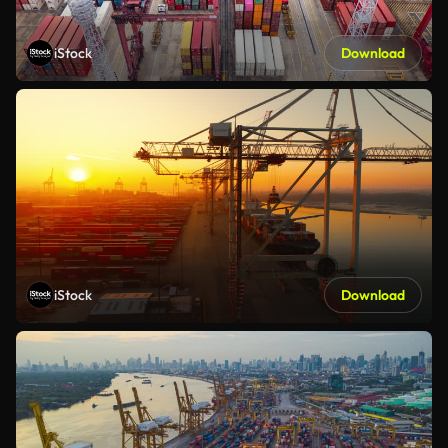
iStock
Download
iStock
Download