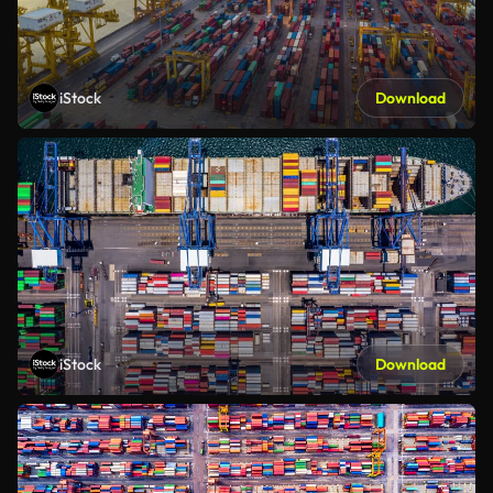
iStock
Download
iStock
Download