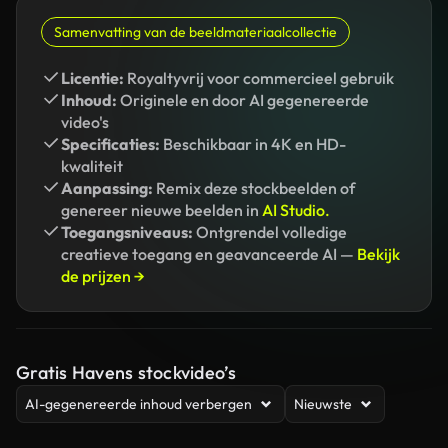
Samenvatting van de beeldmateriaalcollectie
Licentie:
Royaltyvrij voor commercieel gebruik
Inhoud:
Originele en door AI gegenereerde
video's
Specificaties:
Beschikbaar in 4K en HD-
kwaliteit
Aanpassing:
Remix deze stockbeelden of
genereer nieuwe beelden in
AI Studio.
Toegangsniveaus:
Ontgrendel volledige
creatieve toegang en geavanceerde AI —
Bekijk
de prijzen →
Gratis Havens stockvideo’s
AI-gegenereerde inhoud verbergen
Nieuwste