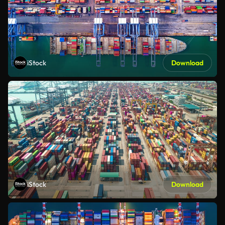
iStock
Download
iStock
Download