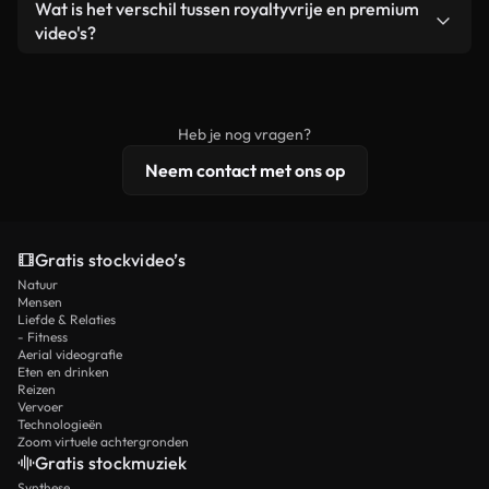
Ja. Je mag onze video's inkorten, bijsnijden of
Wat is het verschil tussen royaltyvrije en premium
een losstaand product.
remixen. Zorg er wel voor dat het eindproduct
video's?
voldoet aan onze licentievoorwaarden en niet als
Royaltyvrije video's bevatten commerciële
onbewerkt stockmateriaal wordt verspreid.
rechten, terwijl premium content exclusieve
beelden, 4K-resolutie en uitgebreidere
Heb je nog vragen?
licentiebescherming omvat.
Neem contact met ons op
Gratis stockvideo’s
Natuur
Mensen
Liefde & Relaties
- Fitness
Aerial videografie
Eten en drinken
Reizen
Vervoer
Technologieën
Zoom virtuele achtergronden
Gratis stockmuziek
Synthese