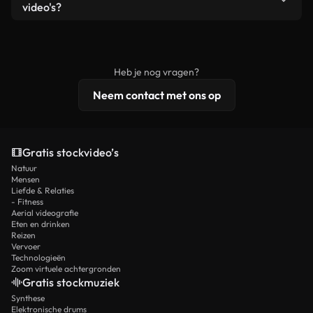
remixen. Zorg er wel voor dat het eindproduct
video's?
voldoet aan onze licentievoorwaarden en niet als
Royaltyvrije video's bevatten commerciële
onbewerkt stockmateriaal wordt verspreid.
rechten, terwijl premium content exclusieve
beelden, 4K-resolutie en uitgebreidere
Heb je nog vragen?
licentiebescherming omvat.
Neem contact met ons op
Gratis stockvideo’s
Natuur
Mensen
Liefde & Relaties
- Fitness
Aerial videografie
Eten en drinken
Reizen
Vervoer
Technologieën
Zoom virtuele achtergronden
Gratis stockmuziek
Synthese
Elektronische drums