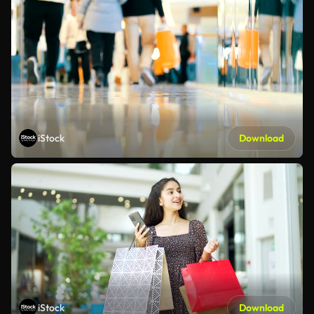
iStock
Download
iStock
Download