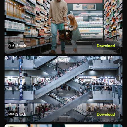
iStock
Download
iStock
Download