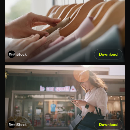
iStock
Download
iStock
Download