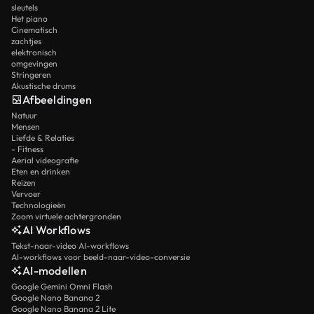
sleutels
Het piano
Cinematisch
zachtjes
elektronisch
omgevingen
Stringeren
Akustische drums
Afbeeldingen
Natuur
Mensen
Liefde & Relaties
- Fitness
Aerial videografie
Eten en drinken
Reizen
Vervoer
Technologieën
Zoom virtuele achtergronden
AI Workflows
Tekst-naar-video AI-workflows
AI-workflows voor beeld-naar-video-conversie
AI-modellen
Google Gemini Omni Flash
Google Nano Banana 2
Google Nano Banana 2 Lite