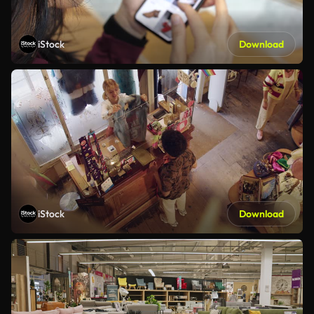
iStock
Download
iStock
Download