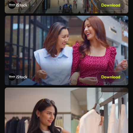
iStock
Download
iStock
Download