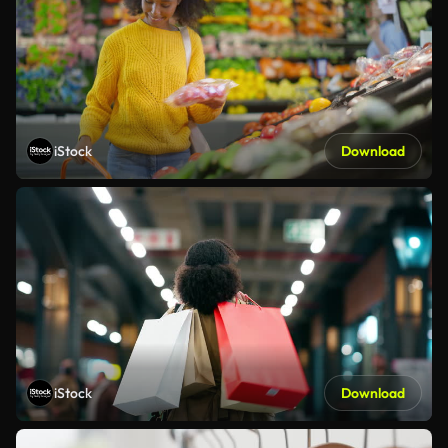
iStock
Download
iStock
Download