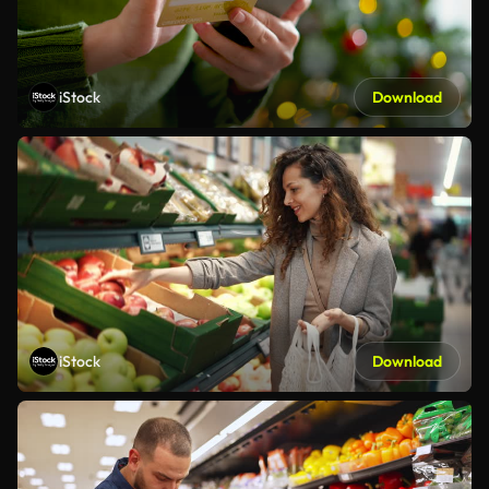
iStock
Download
iStock
Download