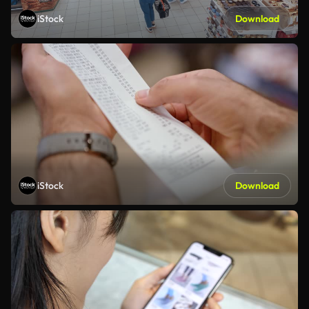
iStock
Download
iStock
Download