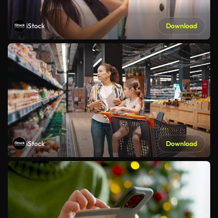
iStock
Download
iStock
Download