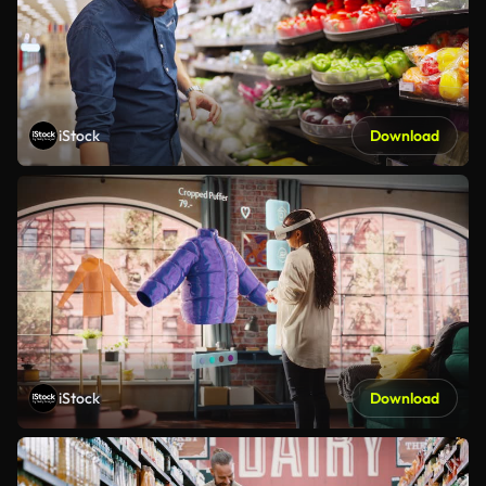
iStock
Download
iStock
Download