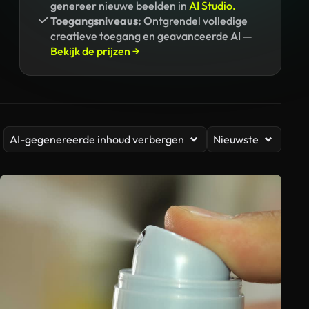
genereer nieuwe beelden in
AI Studio.
Toegangsniveaus:
Ontgrendel volledige
creatieve toegang en geavanceerde AI —
Bekijk de prijzen →
AI-gegenereerde inhoud verbergen
Nieuwste