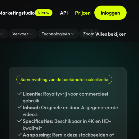
Marketingstudio
API
Prijzen
Inloggen
Nieuw
Alles bekijken
Vervoer
Technologieën
Zoom Virtuele Achtergrond
Samenvatting van de beeldmateriaalcollectie
Licentie:
Royaltyvrij voor commercieel
gebruik
Inhoud:
Originele en door AI gegenereerde
video's
Specificaties:
Beschikbaar in 4K en HD-
kwaliteit
Aanpassing:
Remix deze stockbeelden of