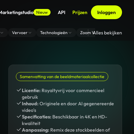
Marketingstudio
API
Prijzen
Inloggen
Nieuw
Alles bekijken
Vervoer
Technologieën
Zoom Virtuele Achtergrond
Samenvatting van de beeldmateriaalcollectie
Licentie:
Royaltyvrij voor commercieel
gebruik
Inhoud:
Originele en door AI gegenereerde
video's
Specificaties:
Beschikbaar in 4K en HD-
kwaliteit
Aanpassing:
Remix deze stockbeelden of