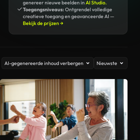
genereer nieuwe beelden in
AI Studio.
Toegangsniveaus:
Ontgrendel volledige
creatieve toegang en geavanceerde AI —
Bekijk de prijzen →
AI-gegenereerde inhoud verbergen
Nieuwste