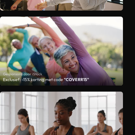
Gesponsord door iStock
Exclusief: -15% korting met code
"COVERR15"