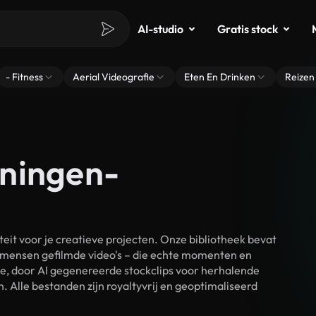
AI-studio
Gratis stock
- Fitness
Aerial Videografie
Eten En Drinken
Reizen
eningen-
t voor je creatieve projecten. Onze bibliotheek bevat
 mensen gefilmde video's – die echte momenten en
ke, door AI gegenereerde stockclips voor herhalende
Alle bestanden zijn royaltyvrij en geoptimaliseerd