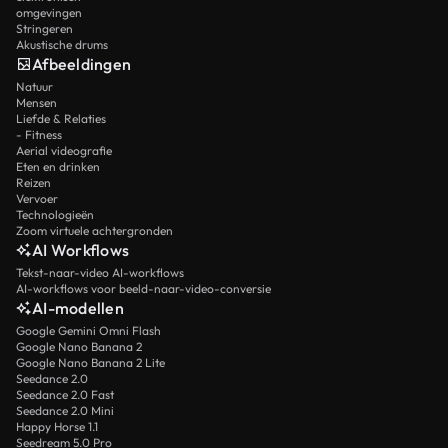
omgevingen
Stringeren
Akustische drums
Afbeeldingen
Natuur
Mensen
Liefde & Relaties
- Fitness
Aerial videografie
Eten en drinken
Reizen
Vervoer
Technologieën
Zoom virtuele achtergronden
AI Workflows
Tekst-naar-video AI-workflows
AI-workflows voor beeld-naar-video-conversie
AI-modellen
Google Gemini Omni Flash
Google Nano Banana 2
Google Nano Banana 2 Lite
Seedance 2.0
Seedance 2.0 Fast
Seedance 2.0 Mini
Happy Horse 1.1
Seedream 5.0 Pro