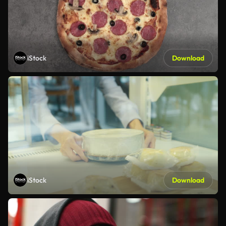
iStock
Download
iStock
Download