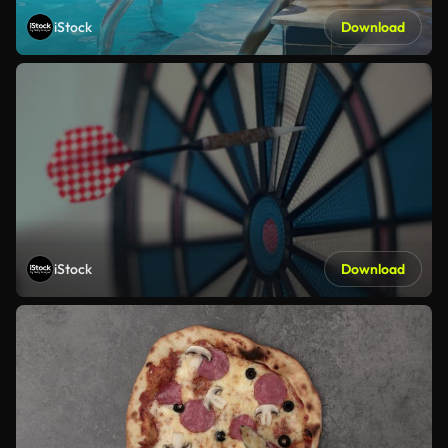
iStock
Download
iStock
Download