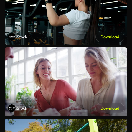
iStock
Download
iStock
Download