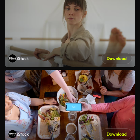
iStock
Download
iStock
Download