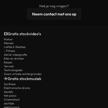
beelden, 4K-resolutie en uitgebreidere
Heb je nog vragen?
licentiebescherming omvat.
Neem contact met ons op
Gratis stockvideo’s
Natuur
Mensen
Liefde & Relaties
- Fitness
Aerial videografie
Eten en drinken
Reizen
Vervoer
Technologieën
Zoom virtuele achtergronden
Gratis stockmuziek
Synthese
Elektronische drums
sleutels
Het piano
Cinematisch
zachtjes
elektronisch