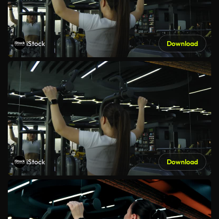
iStock
Download
iStock
Download