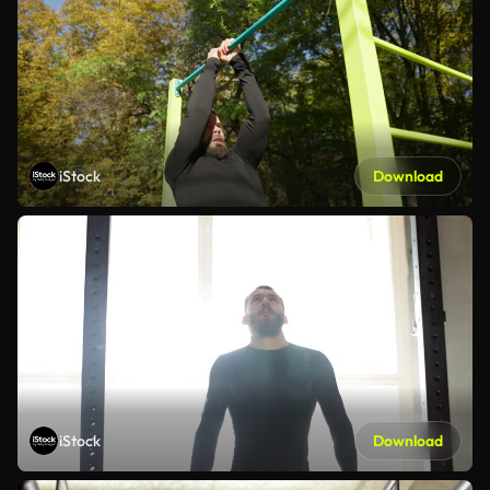
iStock
Download
iStock
Download