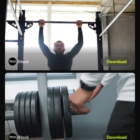
iStock
Download
iStock
Download