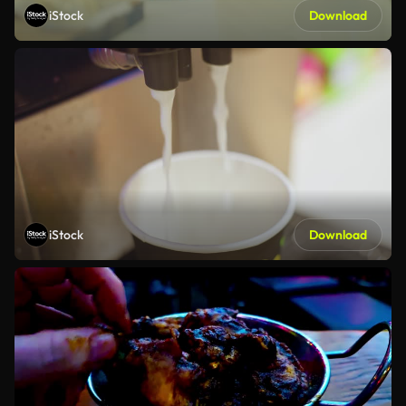
iStock
Download
iStock
Download