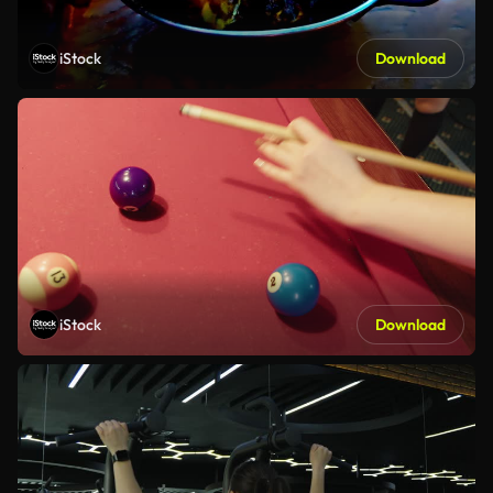
iStock
Download
iStock
Download