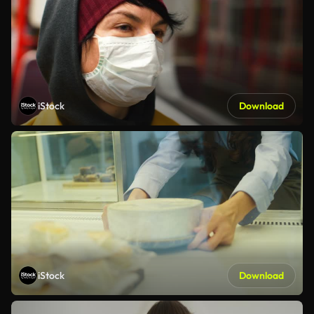
iStock
Download
iStock
Download