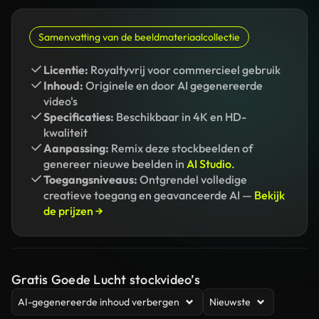
Samenvatting van de beeldmateriaalcollectie
Licentie:
Royaltyvrij voor commercieel gebruik
Inhoud:
Originele en door AI gegenereerde
video's
Specificaties:
Beschikbaar in 4K en HD-
kwaliteit
Aanpassing:
Remix deze stockbeelden of
genereer nieuwe beelden in
AI Studio.
Toegangsniveaus:
Ontgrendel volledige
creatieve toegang en geavanceerde AI —
Bekijk
de prijzen →
Gratis Goede Lucht stockvideo’s
AI-gegenereerde inhoud verbergen
Nieuwste