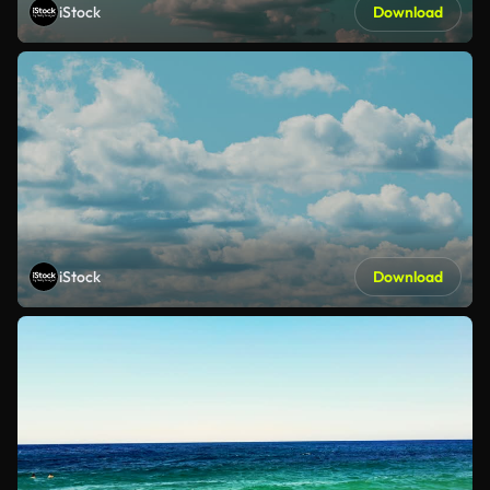
iStock
Download
iStock
Download