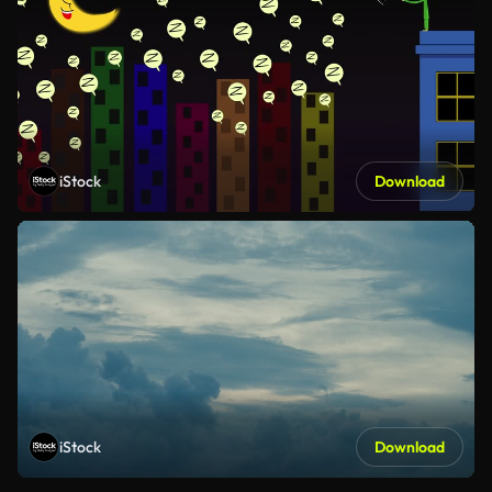
iStock
Download
iStock
Download