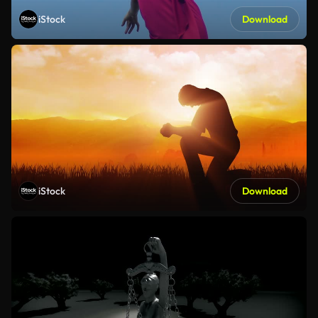
iStock
Download
iStock
Download