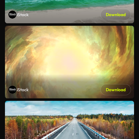
iStock
Download
iStock
Download