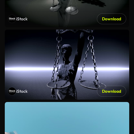
iStock
Download
iStock
Download