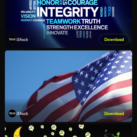
iStock
Download
iStock
Download