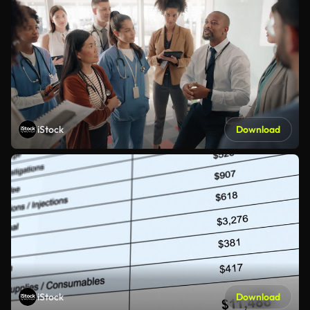
iStock
Download
iStock
Download