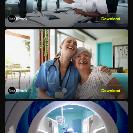
iStock
Download
iStock
Download