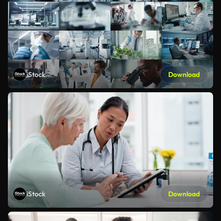
iStock
Download
iStock
Download