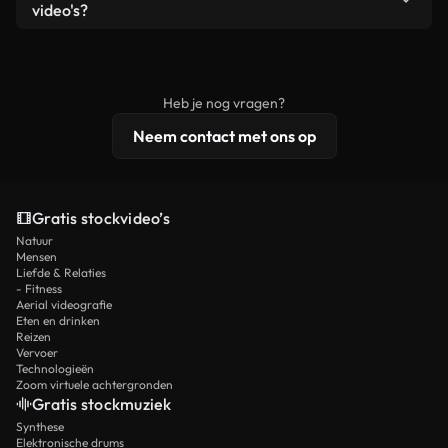
remixen. Zorg er wel voor dat het eindproduct
video's?
voldoet aan onze licentievoorwaarden en niet als
Royaltyvrije video's bevatten commerciële
onbewerkt stockmateriaal wordt verspreid.
rechten, terwijl premium content exclusieve
beelden, 4K-resolutie en uitgebreidere
Heb je nog vragen?
licentiebescherming omvat.
Neem contact met ons op
Gratis stockvideo’s
Natuur
Mensen
Liefde & Relaties
- Fitness
Aerial videografie
Eten en drinken
Reizen
Vervoer
Technologieën
Zoom virtuele achtergronden
Gratis stockmuziek
Synthese
Elektronische drums