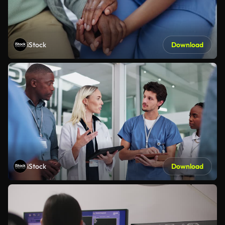
iStock
Download
iStock
Download