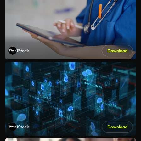
iStock
Download
iStock
Download