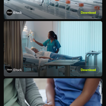
iStock
Download
iStock
Download