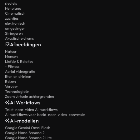
sleutels
Het piano
Cinematisch
zachtjes
elektronisch
omgevingen
Stringeren
Akustische drums
Afbeeldingen
Natuur
Mensen
Liefde & Relaties
- Fitness
Aerial videografie
Eten en drinken
Reizen
Vervoer
Technologieën
Zoom virtuele achtergronden
AI Workflows
Tekst-naar-video AI-workflows
AI-workflows voor beeld-naar-video-conversie
AI-modellen
Google Gemini Omni Flash
Google Nano Banana 2
Google Nano Banana 2 Lite