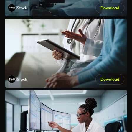
iStock
Download
iStock
Download