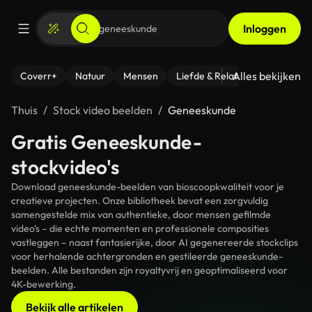
Inloggen
Alles bekijken
Coverr+
Natuur
Mensen
Liefde & Relaties
- Fitness
Thuis
Stock video beelden
Geneeskunde
Gratis Geneeskunde-
stockvideo's
Download geneeskunde-beelden van bioscoopkwaliteit voor je
creatieve projecten. Onze bibliotheek bevat een zorgvuldig
samengestelde mix van authentieke, door mensen gefilmde
video's – die echte momenten en professionele composities
vastleggen – naast fantasierijke, door AI gegenereerde stockclips
voor herhalende achtergronden en gestileerde geneeskunde-
beelden. Alle bestanden zijn royaltyvrij en geoptimaliseerd voor
4K-bewerking.
Bekijk alle artikelen