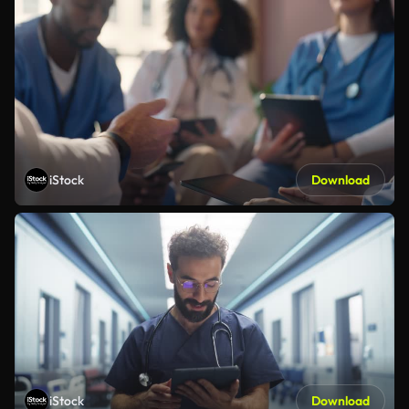
iStock
Download
iStock
Download