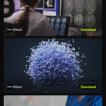
iStock
Download
iStock
Download