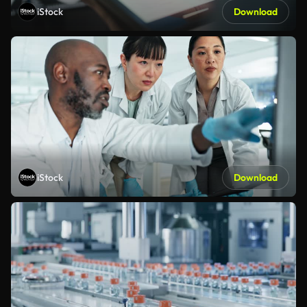
iStock
Download
iStock
Download