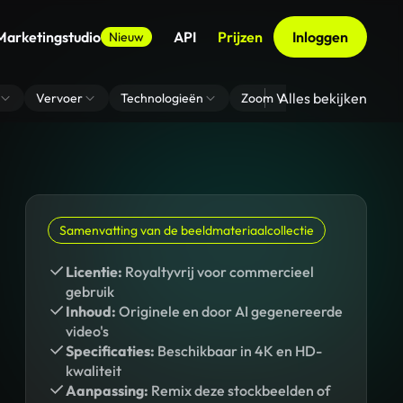
Marketingstudio
API
Prijzen
Inloggen
Nieuw
Alles bekijken
Vervoer
Technologieën
Zoom Virtuele Achtergrond
Samenvatting van de beeldmateriaalcollectie
Licentie:
Royaltyvrij voor commercieel
gebruik
Inhoud:
Originele en door AI gegenereerde
video's
Specificaties:
Beschikbaar in 4K en HD-
kwaliteit
Aanpassing:
Remix deze stockbeelden of